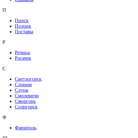
П
Пинск
Полоцк
Поставы
Р
Речица
Рогачев
С
Светлогорск
Слоним
Слуцк
Смолевичи
Сморгонь
Солигорск
Ф
Фаниполь