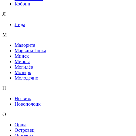
Кобрин
Л
Лида
М
Малорита
Марьина Горка
Минск
Миоры
Могилёв
Мозырь
Молодечно
Н
Несвиж
Новополоцк
О
Орша
Островец
Ошмяны