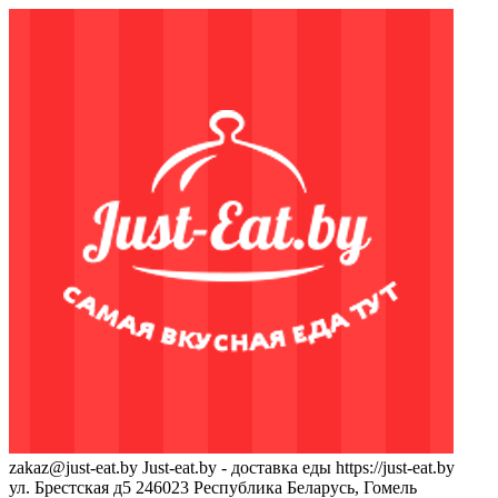
zakaz@just-eat.by
Just-eat.by - доставка еды
https://just-eat.by
ул. Брестская д5
246023
Республика Беларусь, Гомель