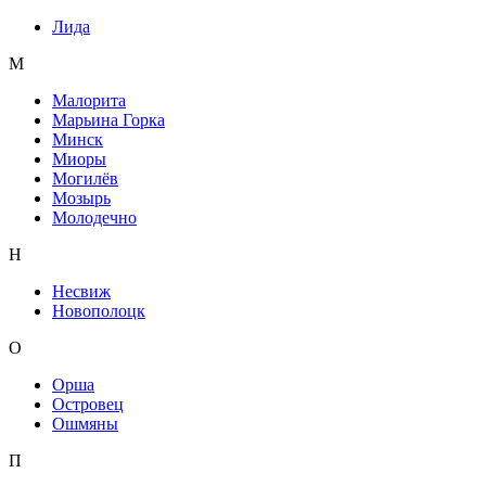
Лида
М
Малорита
Марьина Горка
Минск
Миоры
Могилёв
Мозырь
Молодечно
Н
Несвиж
Новополоцк
О
Орша
Островец
Ошмяны
П