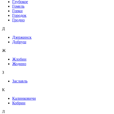
Глубокое
Гомель
Горки
Городок
Гродно
Д
Дзержинск
Добруш
Ж
Жлобин
Жодино
З
Заславль
К
Калинковичи
Кобрин
Л