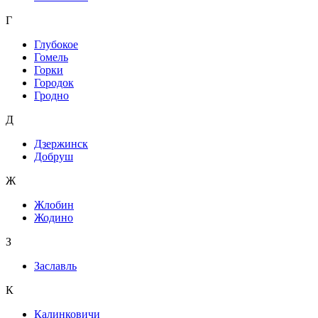
Г
Глубокое
Гомель
Горки
Городок
Гродно
Д
Дзержинск
Добруш
Ж
Жлобин
Жодино
З
Заславль
К
Калинковичи