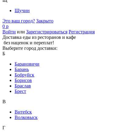
Щ
Щучин
Это ваш город?
Закрыто
0 р
Войти
или
Зарегистрироваться
Регистрация
Доставка еды из ресторанов и кафе
без наценок и переплат!
Выберите город доставки:
Б
Барановичи
Барань
Бобруйск
Борисов
Браслав
Брест
В
Витебск
Волковыск
Г