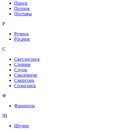
Пинск
Полоцк
Поставы
Р
Речица
Рогачев
С
Светлогорск
Слоним
Слуцк
Смолевичи
Сморгонь
Солигорск
Ф
Фаниполь
Щ
Щучин