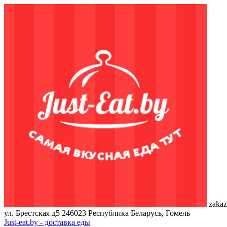
zakaz
ул. Брестская д5
246023
Республика Беларусь, Гомель
Just-eat.by - доставка еды