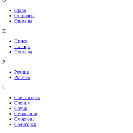
О
Орша
Островец
Ошмяны
П
Пинск
Полоцк
Поставы
Р
Речица
Рогачев
С
Светлогорск
Слоним
Слуцк
Смолевичи
Сморгонь
Солигорск