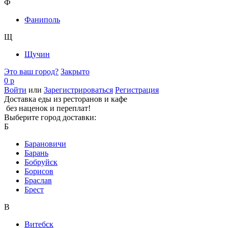
Ф
Фаниполь
Щ
Щучин
Это ваш город?
Закрыто
0 р
Войти
или
Зарегистрироваться
Регистрация
Доставка еды из ресторанов и кафе
без наценок и переплат!
Выберите город доставки:
Б
Барановичи
Барань
Бобруйск
Борисов
Браслав
Брест
В
Витебск