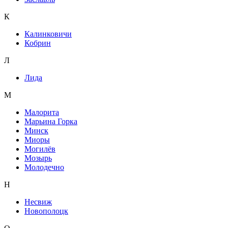
К
Калинковичи
Кобрин
Л
Лида
М
Малорита
Марьина Горка
Минск
Миоры
Могилёв
Мозырь
Молодечно
Н
Несвиж
Новополоцк