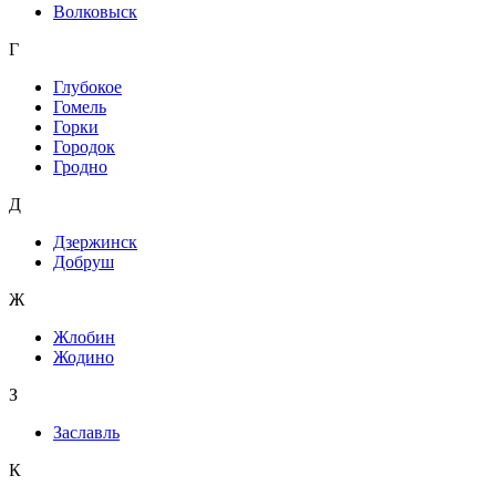
Волковыск
Г
Глубокое
Гомель
Горки
Городок
Гродно
Д
Дзержинск
Добруш
Ж
Жлобин
Жодино
З
Заславль
К