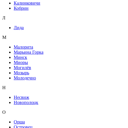
Калинковичи
Кобрин
Л
Лида
М
Малорита
Марьина Горка
Минск
Миоры
Могилёв
Мозырь
Молодечно
Н
Несвиж
Новополоцк
О
Орша
Островец