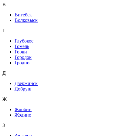
В
Витебск
Волковыск
Г
Глубокое
Гомель
Горки
Городок
Гродно
Д
Дзержинск
Добруш
Ж
Жлобин
Жодино
З
Заславль