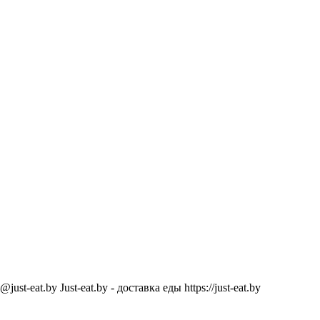
@just-eat.by
Just-eat.by - доставка еды
https://just-eat.by