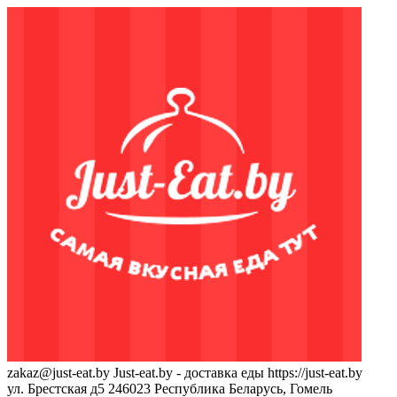
zakaz@just-eat.by
Just-eat.by - доставка еды
https://just-eat.by
ул. Брестская д5
246023
Республика Беларусь, Гомель