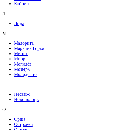
Кобрин
Л
Лида
М
Малорита
Марьина Горка
Минск
Миоры
Могилёв
Мозырь
Молодечно
Н
Несвиж
Новополоцк
О
Орша
Островец
Ошмяны