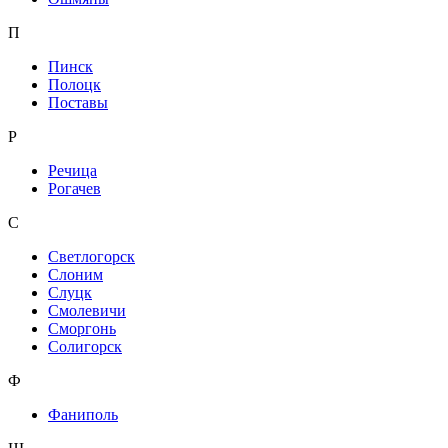
П
Пинск
Полоцк
Поставы
Р
Речица
Рогачев
С
Светлогорск
Слоним
Слуцк
Смолевичи
Сморгонь
Солигорск
Ф
Фаниполь