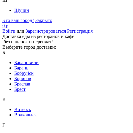
Щ
Щучин
Это ваш город?
Закрыто
0 р
Войти
или
Зарегистрироваться
Регистрация
Доставка еды из ресторанов и кафе
без наценок и переплат!
Выберите город доставки:
Б
Барановичи
Барань
Бобруйск
Борисов
Браслав
Брест
В
Витебск
Волковыск
Г