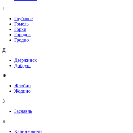
Г
Глубокое
Гомель
Горки
Городок
Гродно
Д
Дзержинск
Добруш
Ж
Жлобин
Жодино
З
Заславль
К
Калинковичи