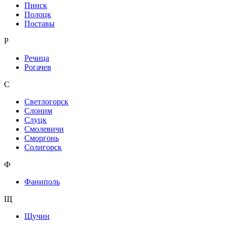
Пинск
Полоцк
Поставы
Р
Речица
Рогачев
С
Светлогорск
Слоним
Слуцк
Смолевичи
Сморгонь
Солигорск
Ф
Фаниполь
Щ
Щучин