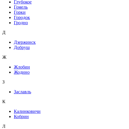
Глубокое
Гомель
Горки
Городок
Гродно
Д
Дзержинск
Добруш
Ж
Жлобин
Жодино
З
Заславль
К
Калинковичи
Кобрин
Л