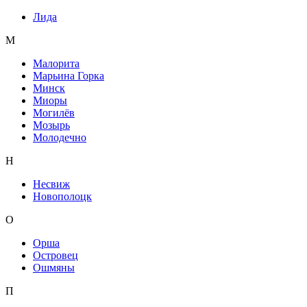
Лида
М
Малорита
Марьина Горка
Минск
Миоры
Могилёв
Мозырь
Молодечно
Н
Несвиж
Новополоцк
О
Орша
Островец
Ошмяны
П