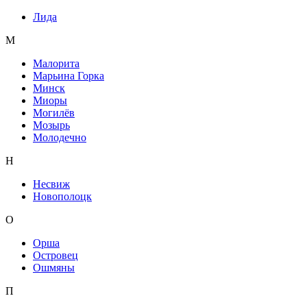
Лида
М
Малорита
Марьина Горка
Минск
Миоры
Могилёв
Мозырь
Молодечно
Н
Несвиж
Новополоцк
О
Орша
Островец
Ошмяны
П