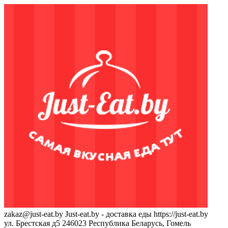
zakaz@just-eat.by
Just-eat.by - доставка еды
https://just-eat.by
ул. Брестская д5
246023
Республика Беларусь, Гомель