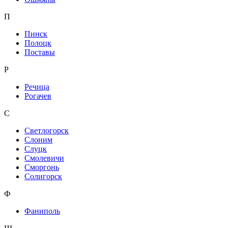
П
Пинск
Полоцк
Поставы
Р
Речица
Рогачев
С
Светлогорск
Слоним
Слуцк
Смолевичи
Сморгонь
Солигорск
Ф
Фаниполь