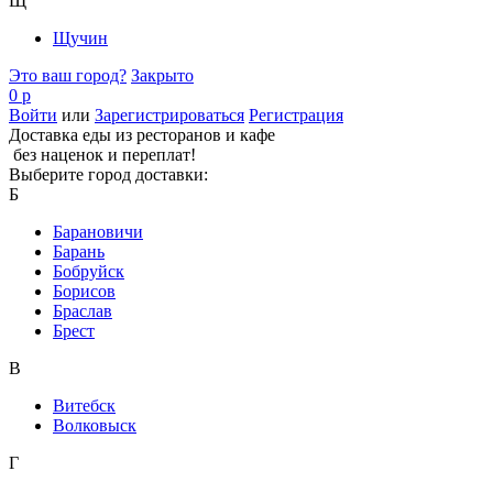
Щ
Щучин
Это ваш город?
Закрыто
0 р
Войти
или
Зарегистрироваться
Регистрация
Доставка еды из ресторанов и кафе
без наценок и переплат!
Выберите город доставки:
Б
Барановичи
Барань
Бобруйск
Борисов
Браслав
Брест
В
Витебск
Волковыск
Г