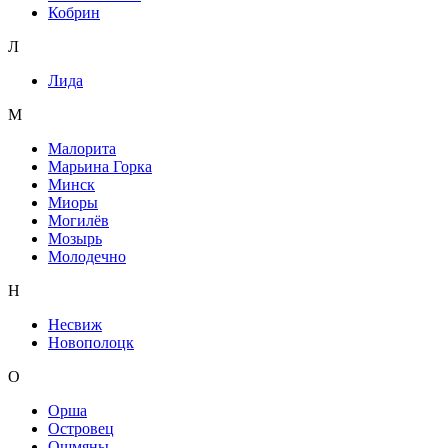
Кобрин
Л
Лида
М
Малорита
Марьина Горка
Минск
Миоры
Могилёв
Мозырь
Молодечно
Н
Несвиж
Новополоцк
О
Орша
Островец
Ошмяны