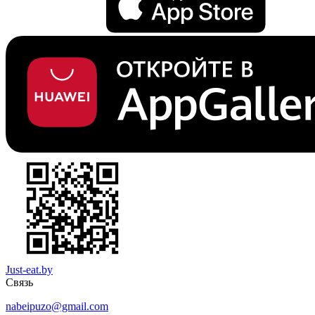
Just-eat.by
Связь
nabeipuzo@gmail.com