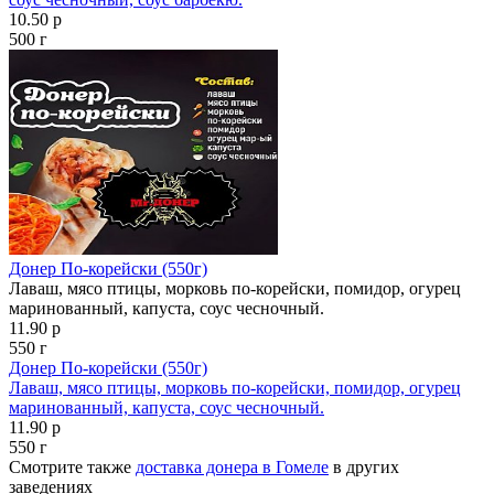
10.50 р
500 г
Донер По-корейски (550г)
Лаваш, мясо птицы, морковь по-корейски, помидор, огурец
маринованный, капуста, соус чесночный.
11.90 р
550 г
Донер По-корейски (550г)
Лаваш, мясо птицы, морковь по-корейски, помидор, огурец
маринованный, капуста, соус чесночный.
11.90 р
550 г
Смотрите также
доставка донера в Гомеле
в других
заведениях