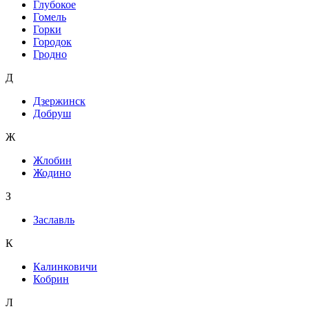
Глубокое
Гомель
Горки
Городок
Гродно
Д
Дзержинск
Добруш
Ж
Жлобин
Жодино
З
Заславль
К
Калинковичи
Кобрин
Л