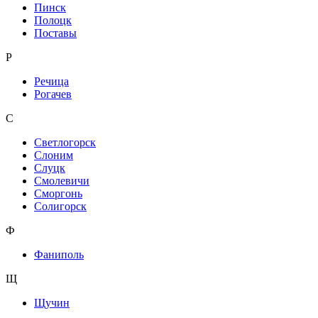
Пинск
Полоцк
Поставы
Р
Речица
Рогачев
С
Светлогорск
Слоним
Слуцк
Смолевичи
Сморгонь
Солигорск
Ф
Фаниполь
Щ
Щучин