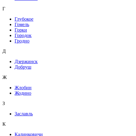
Г
Глубокое
Гомель
Горки
Городок
Гродно
Д
Дзержинск
Добруш
Ж
Жлобин
Жодино
З
Заславль
К
Калинковичи