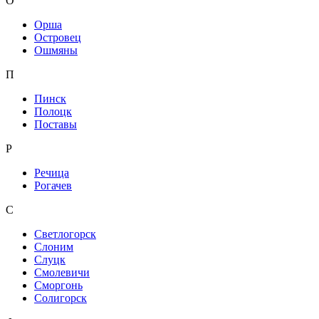
О
Орша
Островец
Ошмяны
П
Пинск
Полоцк
Поставы
Р
Речица
Рогачев
С
Светлогорск
Слоним
Слуцк
Смолевичи
Сморгонь
Солигорск