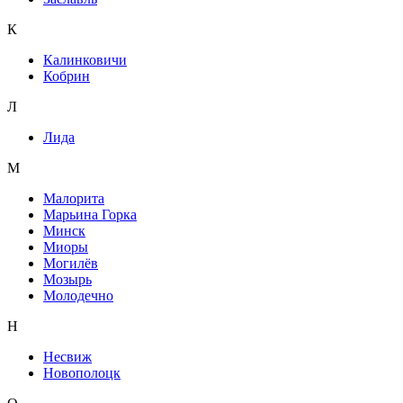
К
Калинковичи
Кобрин
Л
Лида
М
Малорита
Марьина Горка
Минск
Миоры
Могилёв
Мозырь
Молодечно
Н
Несвиж
Новополоцк