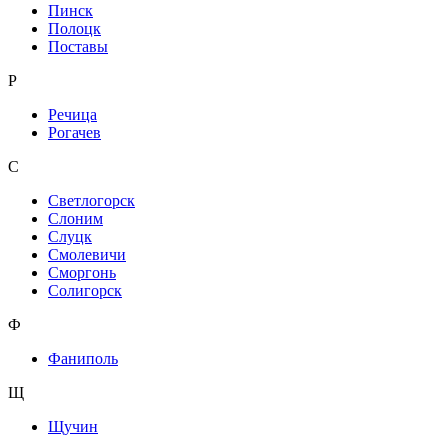
Пинск
Полоцк
Поставы
Р
Речица
Рогачев
С
Светлогорск
Слоним
Слуцк
Смолевичи
Сморгонь
Солигорск
Ф
Фаниполь
Щ
Щучин