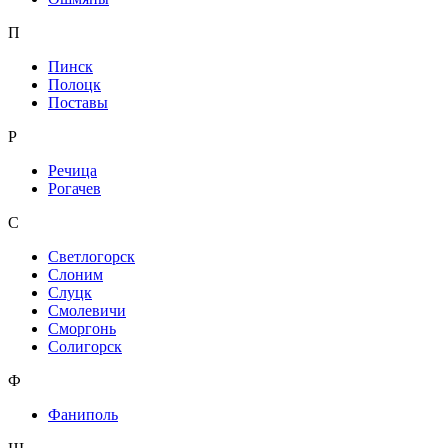
П
Пинск
Полоцк
Поставы
Р
Речица
Рогачев
С
Светлогорск
Слоним
Слуцк
Смолевичи
Сморгонь
Солигорск
Ф
Фаниполь