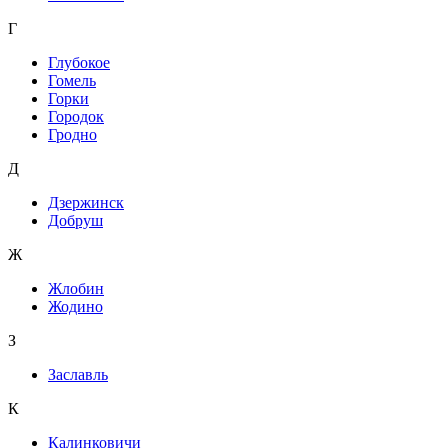
Г
Глубокое
Гомель
Горки
Городок
Гродно
Д
Дзержинск
Добруш
Ж
Жлобин
Жодино
З
Заславль
К
Калинковичи