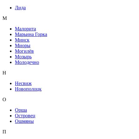
Лида
М
Малорита
Марьина Горка
Минск
Миоры
Могилёв
Мозырь
Молодечно
Н
Несвиж
Новополоцк
О
Орша
Островец
Ошмяны
П