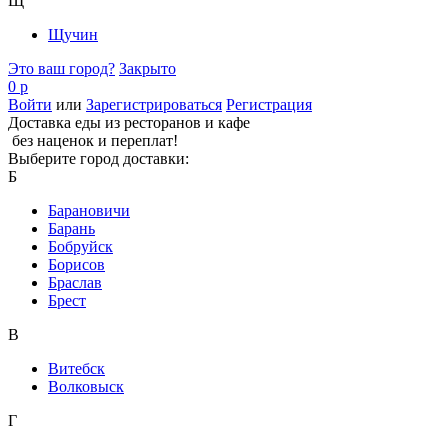
Щ
Щучин
Это ваш город?
Закрыто
0 р
Войти
или
Зарегистрироваться
Регистрация
Доставка еды из ресторанов и кафе
без наценок и переплат!
Выберите город доставки:
Б
Барановичи
Барань
Бобруйск
Борисов
Браслав
Брест
В
Витебск
Волковыск
Г