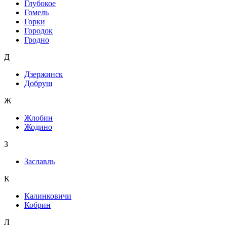
Глубокое
Гомель
Горки
Городок
Гродно
Д
Дзержинск
Добруш
Ж
Жлобин
Жодино
З
Заславль
К
Калинковичи
Кобрин
Л