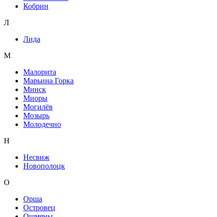
Кобрин
Л
Лида
М
Малорита
Марьина Горка
Минск
Миоры
Могилёв
Мозырь
Молодечно
Н
Несвиж
Новополоцк
О
Орша
Островец
Ошмяны