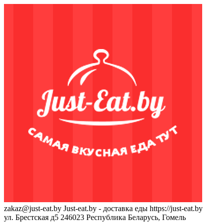
zakaz@just-eat.by
Just-eat.by - доставка еды
https://just-eat.by
ул. Брестская д5
246023
Республика Беларусь, Гомель