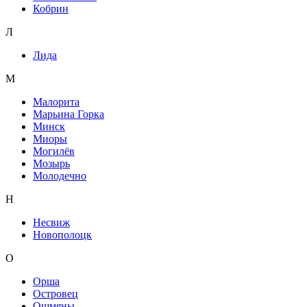
Кобрин
Л
Лида
М
Малорита
Марьина Горка
Минск
Миоры
Могилёв
Мозырь
Молодечно
Н
Несвиж
Новополоцк
О
Орша
Островец
Ошмяны