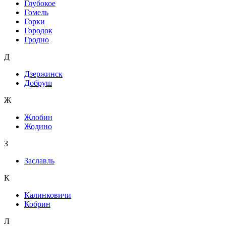
Глубокое
Гомель
Горки
Городок
Гродно
Д
Дзержинск
Добруш
Ж
Жлобин
Жодино
З
Заславль
К
Калинковичи
Кобрин
Л