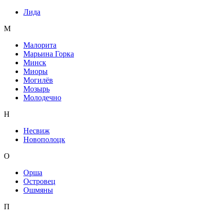
Лида
М
Малорита
Марьина Горка
Минск
Миоры
Могилёв
Мозырь
Молодечно
Н
Несвиж
Новополоцк
О
Орша
Островец
Ошмяны
П