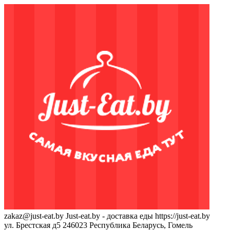
zakaz@just-eat.by
Just-eat.by - доставка еды
https://just-eat.by
ул. Брестская д5
246023
Республика Беларусь, Гомель