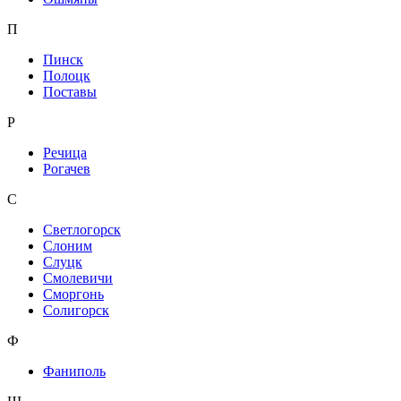
П
Пинск
Полоцк
Поставы
Р
Речица
Рогачев
С
Светлогорск
Слоним
Слуцк
Смолевичи
Сморгонь
Солигорск
Ф
Фаниполь