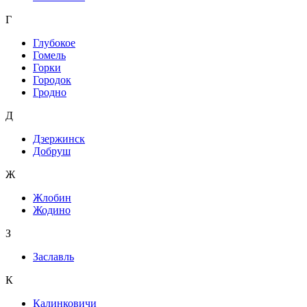
Г
Глубокое
Гомель
Горки
Городок
Гродно
Д
Дзержинск
Добруш
Ж
Жлобин
Жодино
З
Заславль
К
Калинковичи