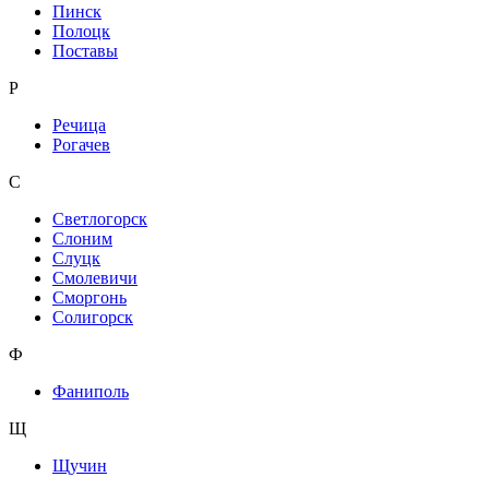
Пинск
Полоцк
Поставы
Р
Речица
Рогачев
С
Светлогорск
Слоним
Слуцк
Смолевичи
Сморгонь
Солигорск
Ф
Фаниполь
Щ
Щучин