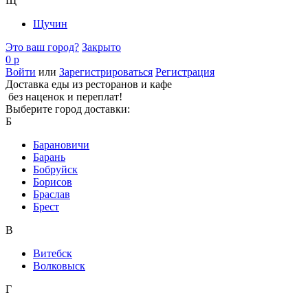
Щ
Щучин
Это ваш город?
Закрыто
0 р
Войти
или
Зарегистрироваться
Регистрация
Доставка еды из ресторанов и кафе
без наценок и переплат!
Выберите город доставки:
Б
Барановичи
Барань
Бобруйск
Борисов
Браслав
Брест
В
Витебск
Волковыск
Г