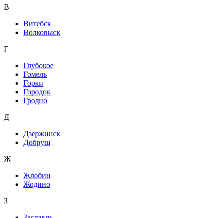
В
Витебск
Волковыск
Г
Глубокое
Гомель
Горки
Городок
Гродно
Д
Дзержинск
Добруш
Ж
Жлобин
Жодино
З
Заславль