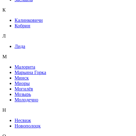
К
Калинковичи
Кобрин
Л
Лида
М
Малорита
Марьина Горка
Минск
Миоры
Могилёв
Мозырь
Молодечно
Н
Несвиж
Новополоцк