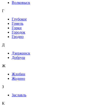
Волковыск
Г
Глубокое
Гомель
Горки
Городок
Гродно
Д
Дзержинск
Добруш
Ж
Жлобин
Жодино
З
Заславль
К