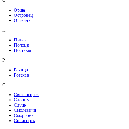
О
Орша
Островец
Ошмяны
П
Пинск
Полоцк
Поставы
Р
Речица
Рогачев
С
Светлогорск
Слоним
Слуцк
Смолевичи
Сморгонь
Солигорск