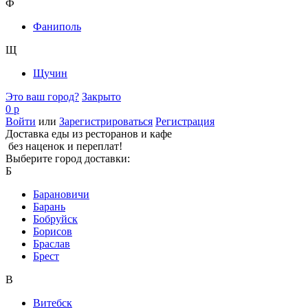
Ф
Фаниполь
Щ
Щучин
Это ваш город?
Закрыто
0 р
Войти
или
Зарегистрироваться
Регистрация
Доставка еды из ресторанов и кафе
без наценок и переплат!
Выберите город доставки:
Б
Барановичи
Барань
Бобруйск
Борисов
Браслав
Брест
В
Витебск