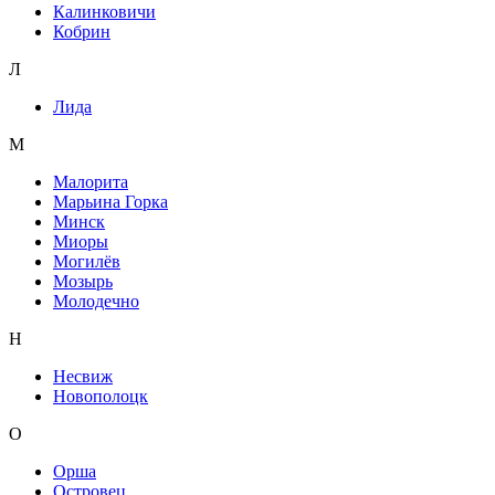
Калинковичи
Кобрин
Л
Лида
М
Малорита
Марьина Горка
Минск
Миоры
Могилёв
Мозырь
Молодечно
Н
Несвиж
Новополоцк
О
Орша
Островец