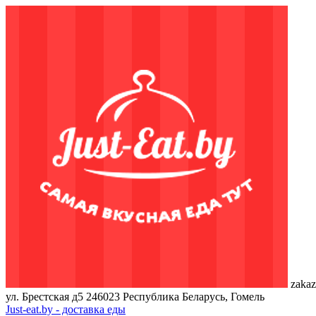
zakaz
ул. Брестская д5
246023
Республика Беларусь, Гомель
Just-eat.by - доставка еды