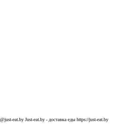
@just-eat.by
Just-eat.by - доставка еды
https://just-eat.by