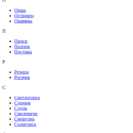
О
Орша
Островец
Ошмяны
П
Пинск
Полоцк
Поставы
Р
Речица
Рогачев
С
Светлогорск
Слоним
Слуцк
Смолевичи
Сморгонь
Солигорск