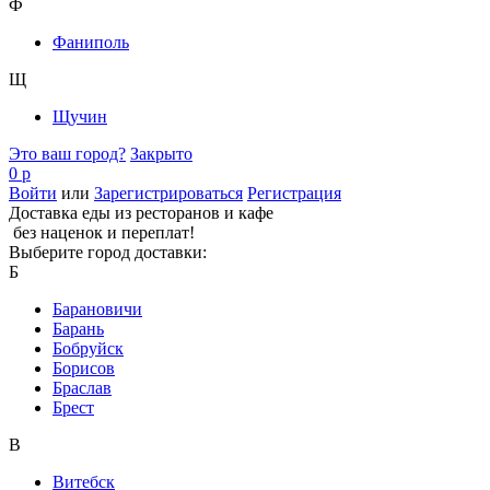
Ф
Фаниполь
Щ
Щучин
Это ваш город?
Закрыто
0 р
Войти
или
Зарегистрироваться
Регистрация
Доставка еды из ресторанов и кафе
без наценок и переплат!
Выберите город доставки:
Б
Барановичи
Барань
Бобруйск
Борисов
Браслав
Брест
В
Витебск