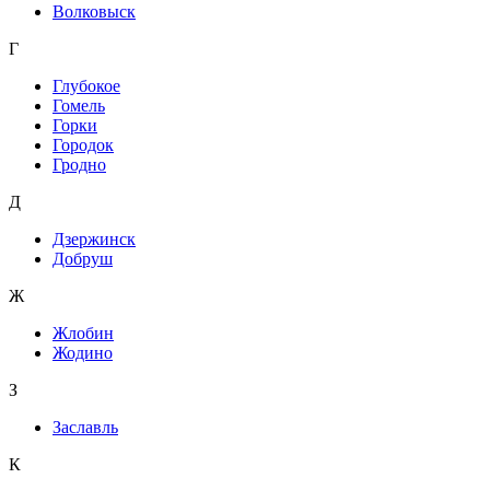
Волковыск
Г
Глубокое
Гомель
Горки
Городок
Гродно
Д
Дзержинск
Добруш
Ж
Жлобин
Жодино
З
Заславль
К