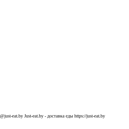
@just-eat.by
Just-eat.by - доставка еды
https://just-eat.by