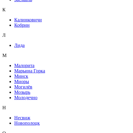
К
Калинковичи
Кобрин
Л
Лида
М
Малорита
Марьина Горка
Минск
Миоры
Могилёв
Мозырь
Молодечно
Н
Несвиж
Новополоцк