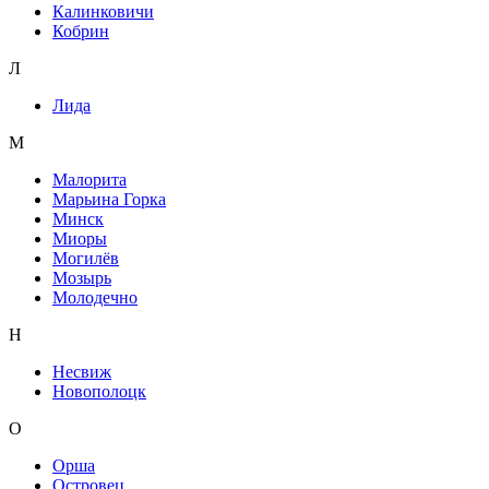
Калинковичи
Кобрин
Л
Лида
М
Малорита
Марьина Горка
Минск
Миоры
Могилёв
Мозырь
Молодечно
Н
Несвиж
Новополоцк
О
Орша
Островец