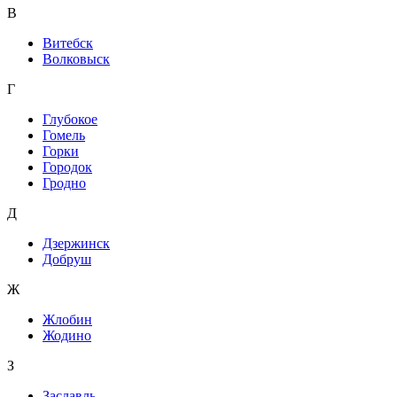
В
Витебск
Волковыск
Г
Глубокое
Гомель
Горки
Городок
Гродно
Д
Дзержинск
Добруш
Ж
Жлобин
Жодино
З
Заславль