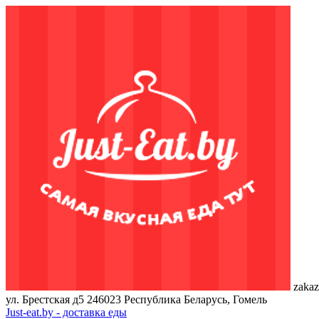
zakaz
ул. Брестская д5
246023
Республика Беларусь, Гомель
Just-eat.by - доставка еды