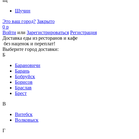
Щ
Щучин
Это ваш город?
Закрыто
0 р
Войти
или
Зарегистрироваться
Регистрация
Доставка еды из ресторанов и кафе
без наценок и переплат!
Выберите город доставки:
Б
Барановичи
Барань
Бобруйск
Борисов
Браслав
Брест
В
Витебск
Волковыск
Г