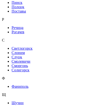
Пинск
Полоцк
Поставы
Р
Речица
Рогачев
С
Светлогорск
Слоним
Слуцк
Смолевичи
Сморгонь
Солигорск
Ф
Фаниполь
Щ
Щучин