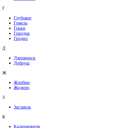
Г
Глубокое
Гомель
Горки
Городок
Гродно
Д
Дзержинск
Добруш
Ж
Жлобин
Жодино
З
Заславль
К
Калинковичи