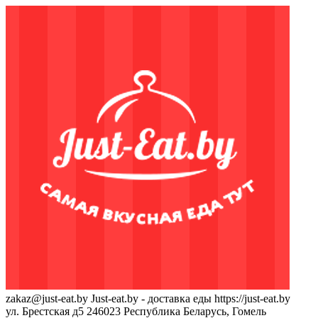
zakaz@just-eat.by
Just-eat.by - доставка еды
https://just-eat.by
ул. Брестская д5
246023
Республика Беларусь, Гомель