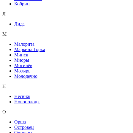
Кобрин
Л
Лида
М
Малорита
Марьина Горка
Минск
Миоры
Могилёв
Мозырь
Молодечно
Н
Несвиж
Новополоцк
О
Орша
Островец
Ошмяны