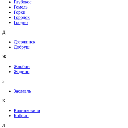
Глубокое
Гомель
Горки
Городок
Гродно
Д
Дзержинск
Добруш
Ж
Жлобин
Жодино
З
Заславль
К
Калинковичи
Кобрин
Л