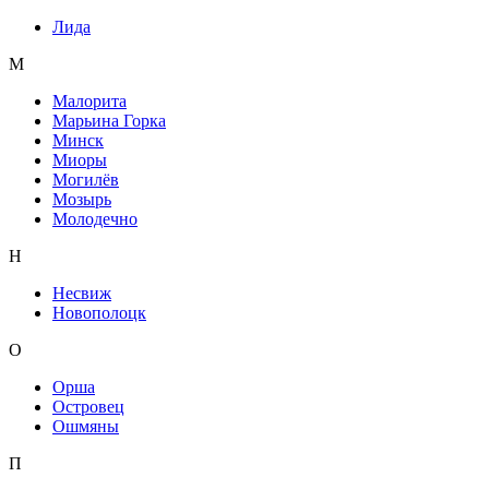
Лида
М
Малорита
Марьина Горка
Минск
Миоры
Могилёв
Мозырь
Молодечно
Н
Несвиж
Новополоцк
О
Орша
Островец
Ошмяны
П