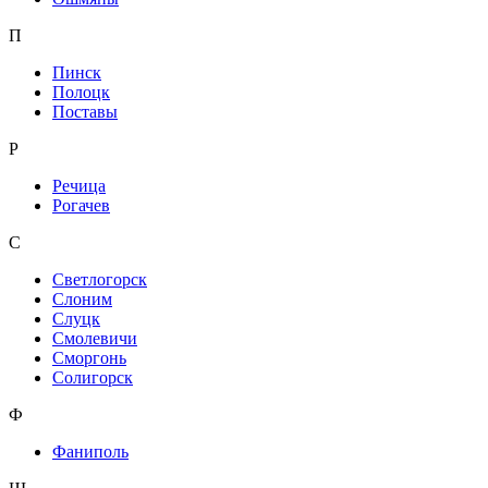
П
Пинск
Полоцк
Поставы
Р
Речица
Рогачев
С
Светлогорск
Слоним
Слуцк
Смолевичи
Сморгонь
Солигорск
Ф
Фаниполь