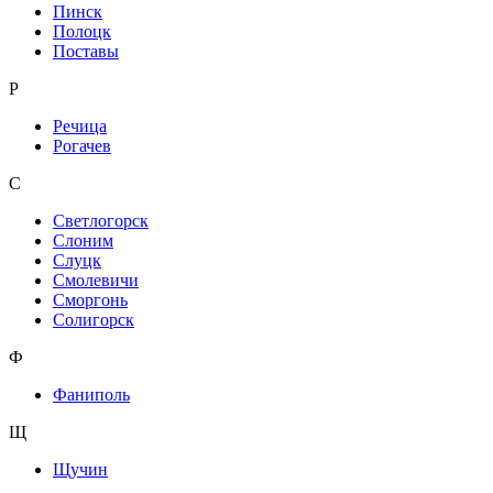
Пинск
Полоцк
Поставы
Р
Речица
Рогачев
С
Светлогорск
Слоним
Слуцк
Смолевичи
Сморгонь
Солигорск
Ф
Фаниполь
Щ
Щучин