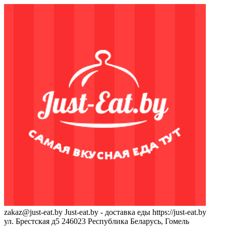
zakaz@just-eat.by
Just-eat.by - доставка еды
https://just-eat.by
ул. Брестская д5
246023
Республика Беларусь, Гомель