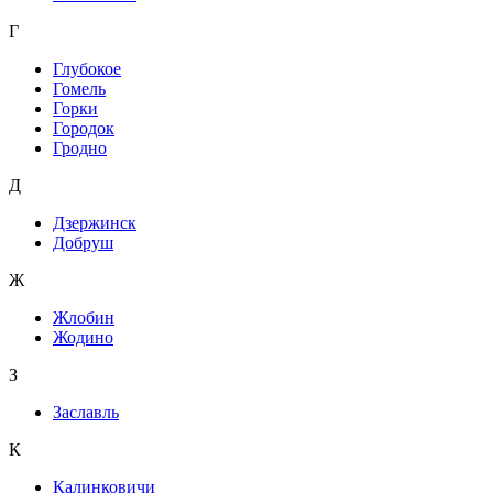
Г
Глубокое
Гомель
Горки
Городок
Гродно
Д
Дзержинск
Добруш
Ж
Жлобин
Жодино
З
Заславль
К
Калинковичи