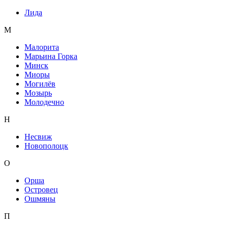
Лида
М
Малорита
Марьина Горка
Минск
Миоры
Могилёв
Мозырь
Молодечно
Н
Несвиж
Новополоцк
О
Орша
Островец
Ошмяны
П