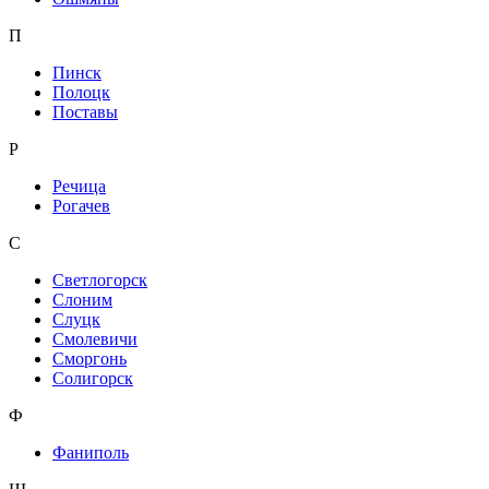
П
Пинск
Полоцк
Поставы
Р
Речица
Рогачев
С
Светлогорск
Слоним
Слуцк
Смолевичи
Сморгонь
Солигорск
Ф
Фаниполь