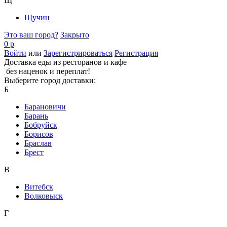
Щ
Щучин
Это ваш город?
Закрыто
0 р
Войти
или
Зарегистрироваться
Регистрация
Доставка еды из ресторанов и кафе
без наценок и переплат!
Выберите город доставки:
Б
Барановичи
Барань
Бобруйск
Борисов
Браслав
Брест
В
Витебск
Волковыск
Г