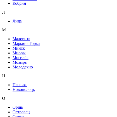
Кобрин
Л
Лида
М
Малорита
Марьина Горка
Минск
Миоры
Могилёв
Мозырь
Молодечно
Н
Несвиж
Новополоцк
О
Орша
Островец
Ошмяны