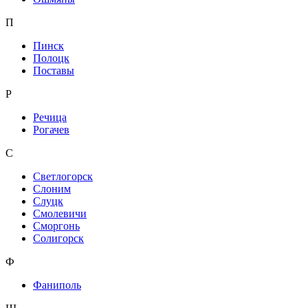
П
Пинск
Полоцк
Поставы
Р
Речица
Рогачев
С
Светлогорск
Слоним
Слуцк
Смолевичи
Сморгонь
Солигорск
Ф
Фаниполь