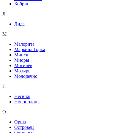
Кобрин
Л
Лида
М
Малорита
Марьина Горка
Минск
Миоры
Могилёв
Мозырь
Молодечно
Н
Несвиж
Новополоцк
О
Орша
Островец
Ошмяны