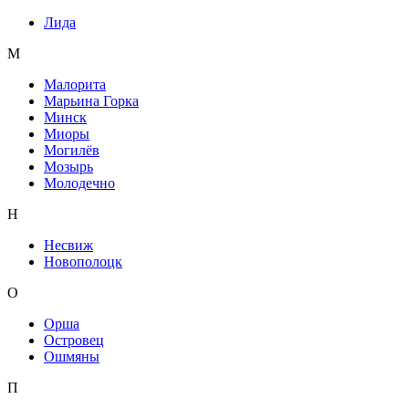
Лида
М
Малорита
Марьина Горка
Минск
Миоры
Могилёв
Мозырь
Молодечно
Н
Несвиж
Новополоцк
О
Орша
Островец
Ошмяны
П