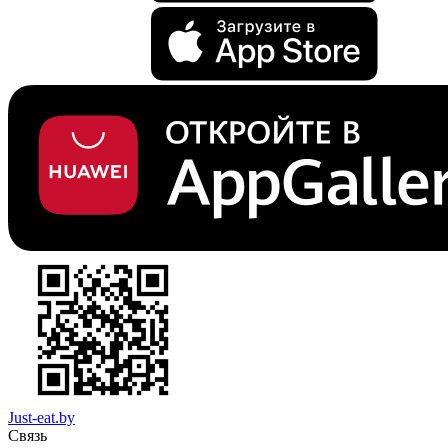
Just-eat.by
Связь