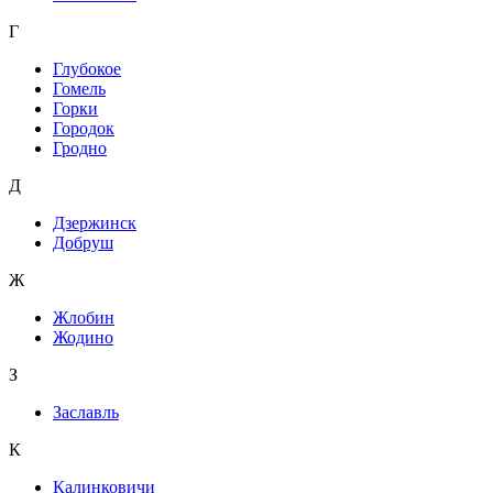
Г
Глубокое
Гомель
Горки
Городок
Гродно
Д
Дзержинск
Добруш
Ж
Жлобин
Жодино
З
Заславль
К
Калинковичи