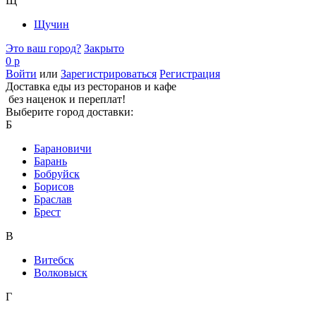
Щ
Щучин
Это ваш город?
Закрыто
0 р
Войти
или
Зарегистрироваться
Регистрация
Доставка еды из ресторанов и кафе
без наценок и переплат!
Выберите город доставки:
Б
Барановичи
Барань
Бобруйск
Борисов
Браслав
Брест
В
Витебск
Волковыск
Г