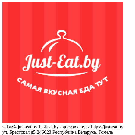
zakaz@just-eat.by
Just-eat.by - доставка еды
https://just-eat.by
ул. Брестская д5
246023
Республика Беларусь, Гомель