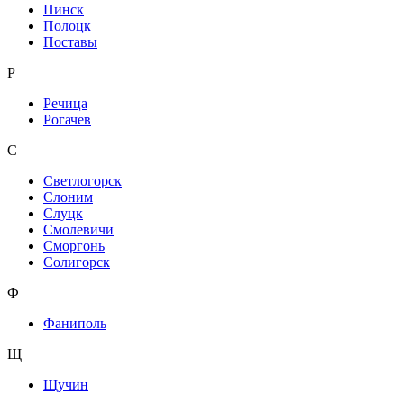
Пинск
Полоцк
Поставы
Р
Речица
Рогачев
С
Светлогорск
Слоним
Слуцк
Смолевичи
Сморгонь
Солигорск
Ф
Фаниполь
Щ
Щучин