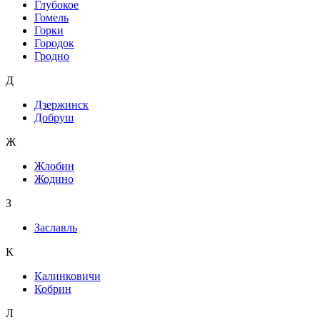
Глубокое
Гомель
Горки
Городок
Гродно
Д
Дзержинск
Добруш
Ж
Жлобин
Жодино
З
Заславль
К
Калинковичи
Кобрин
Л