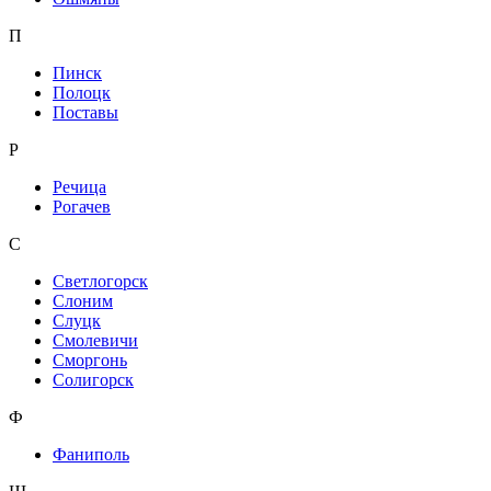
П
Пинск
Полоцк
Поставы
Р
Речица
Рогачев
С
Светлогорск
Слоним
Слуцк
Смолевичи
Сморгонь
Солигорск
Ф
Фаниполь