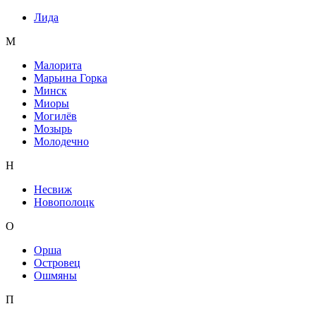
Лида
М
Малорита
Марьина Горка
Минск
Миоры
Могилёв
Мозырь
Молодечно
Н
Несвиж
Новополоцк
О
Орша
Островец
Ошмяны
П