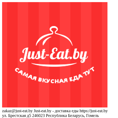
zakaz@just-eat.by
Just-eat.by - доставка еды
https://just-eat.by
ул. Брестская д5
246023
Республика Беларусь, Гомель