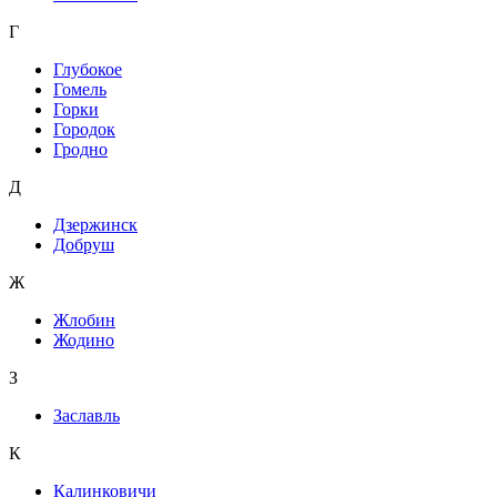
Г
Глубокое
Гомель
Горки
Городок
Гродно
Д
Дзержинск
Добруш
Ж
Жлобин
Жодино
З
Заславль
К
Калинковичи