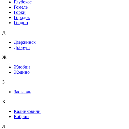
Глубокое
Гомель
Горки
Городок
Гродно
Д
Дзержинск
Добруш
Ж
Жлобин
Жодино
З
Заславль
К
Калинковичи
Кобрин
Л