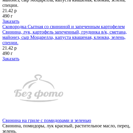
специи.
21.42 р
490 г
Заказать
Сковородка Сытная со свининой и запеченным картофелем
Свинина, лук, картофель запеченный, грудинка в/к, сметана,
майонез, сыр Моцарелла, капуста квашеная, клюква, зелень,
специи.
21.42 р
490 г
Заказать
Свинина на гриле с помидорами и зеленью
Свинина, помидоры, лук красный, растительное масло, перец,
зелень.