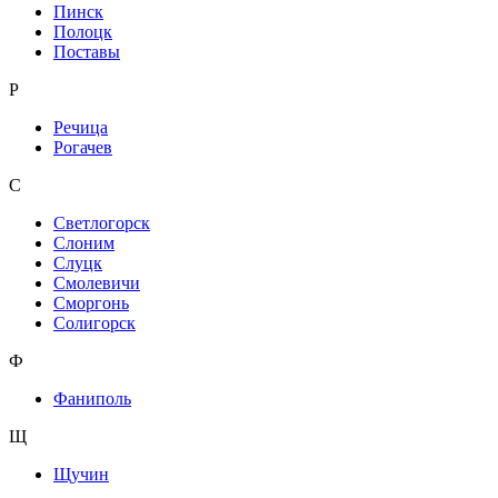
Пинск
Полоцк
Поставы
Р
Речица
Рогачев
С
Светлогорск
Слоним
Слуцк
Смолевичи
Сморгонь
Солигорск
Ф
Фаниполь
Щ
Щучин