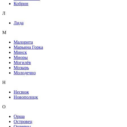
Кобрин
Л
Лида
М
Малорита
Марьина Горка
Минск
Миоры
Могилёв
Мозырь
Молодечно
Н
Несвиж
Новополоцк
О
Орша
Островец
Ошмяны