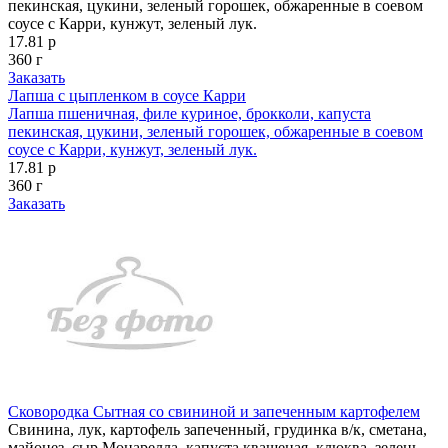
пекинская, цукини, зеленый горошек, обжаренные в соевом
соусе с Карри, кунжут, зеленый лук.
17.81 р
360 г
Заказать
Лапша с цыпленком в соусе Карри
Лапша пшеничная, филе куриное, брокколи, капуста
пекинская, цукини, зеленый горошек, обжаренные в соевом
соусе с Карри, кунжут, зеленый лук.
17.81 р
360 г
Заказать
Сковородка Сытная со свининой и запеченным картофелем
Свинина, лук, картофель запеченный, грудинка в/к, сметана,
майонез, сыр Моцарелла, капуста квашеная, клюква, зелень,