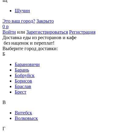
Щ
Щучин
Это ваш город?
Закрыто
0 р
Войти
или
Зарегистрироваться
Регистрация
Доставка еды из ресторанов и кафе
без наценок и переплат!
Выберите город доставки:
Б
Барановичи
Барань
Бобруйск
Борисов
Браслав
Брест
В
Витебск
Волковыск
Г