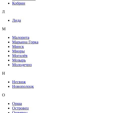
Кобрин
Л
Лида
М
Малорита
Марьина Горка
Минск
Миоры
Могилёв
Мозырь
Молодечно
Н
Несвиж
Новополоцк
О
Орша
Островец
Ошмяны