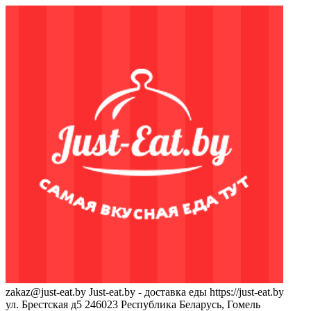
zakaz@just-eat.by
Just-eat.by - доставка еды
https://just-eat.by
ул. Брестская д5
246023
Республика Беларусь, Гомель