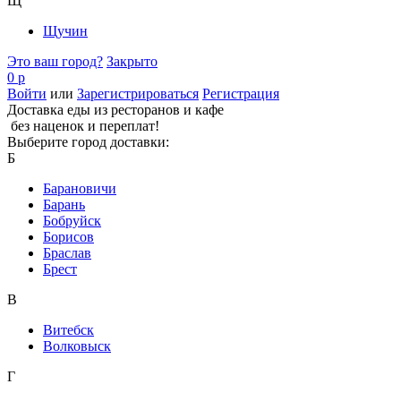
Щ
Щучин
Это ваш город?
Закрыто
0 р
Войти
или
Зарегистрироваться
Регистрация
Доставка еды из ресторанов и кафе
без наценок и переплат!
Выберите город доставки:
Б
Барановичи
Барань
Бобруйск
Борисов
Браслав
Брест
В
Витебск
Волковыск
Г