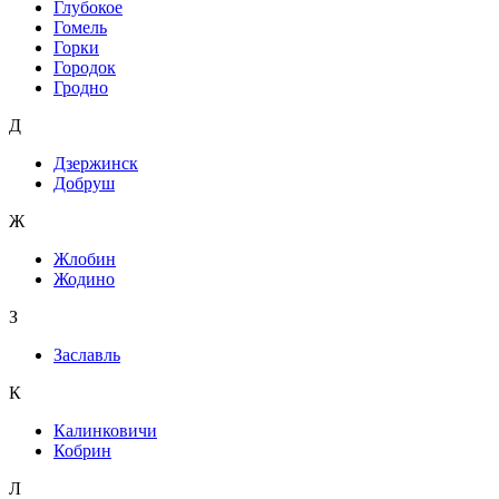
Глубокое
Гомель
Горки
Городок
Гродно
Д
Дзержинск
Добруш
Ж
Жлобин
Жодино
З
Заславль
К
Калинковичи
Кобрин
Л