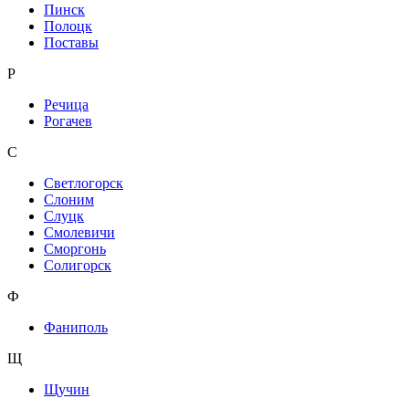
Пинск
Полоцк
Поставы
Р
Речица
Рогачев
С
Светлогорск
Слоним
Слуцк
Смолевичи
Сморгонь
Солигорск
Ф
Фаниполь
Щ
Щучин