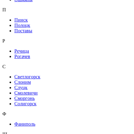
П
Пинск
Полоцк
Поставы
Р
Речица
Рогачев
С
Светлогорск
Слоним
Слуцк
Смолевичи
Сморгонь
Солигорск
Ф
Фаниполь