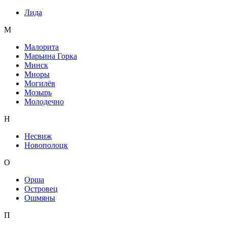
Лида
М
Малорита
Марьина Горка
Минск
Миоры
Могилёв
Мозырь
Молодечно
Н
Несвиж
Новополоцк
О
Орша
Островец
Ошмяны
П