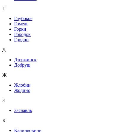
Г
Глубокое
Гомель
Горки
Городок
Гродно
Д
Дзержинск
Добруш
Ж
Жлобин
Жодино
З
Заславль
К
Калинковичи