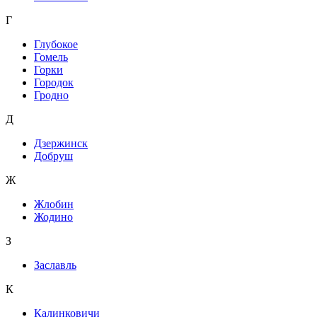
Г
Глубокое
Гомель
Горки
Городок
Гродно
Д
Дзержинск
Добруш
Ж
Жлобин
Жодино
З
Заславль
К
Калинковичи