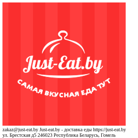
zakaz@just-eat.by
Just-eat.by - доставка еды
https://just-eat.by
ул. Брестская д5
246023
Республика Беларусь, Гомель