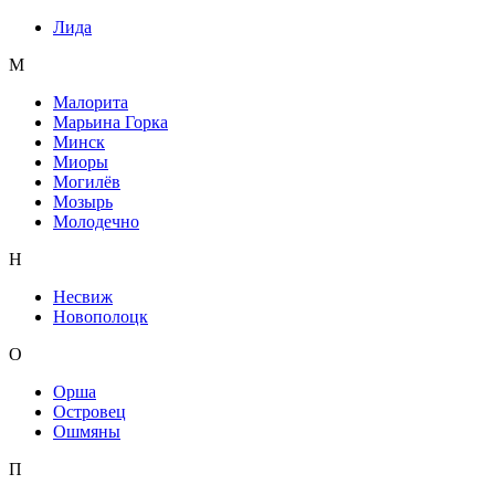
Лида
М
Малорита
Марьина Горка
Минск
Миоры
Могилёв
Мозырь
Молодечно
Н
Несвиж
Новополоцк
О
Орша
Островец
Ошмяны
П