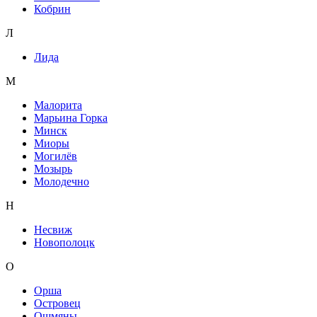
Кобрин
Л
Лида
М
Малорита
Марьина Горка
Минск
Миоры
Могилёв
Мозырь
Молодечно
Н
Несвиж
Новополоцк
О
Орша
Островец
Ошмяны