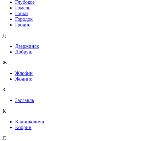
Глубокое
Гомель
Горки
Городок
Гродно
Д
Дзержинск
Добруш
Ж
Жлобин
Жодино
З
Заславль
К
Калинковичи
Кобрин
Л