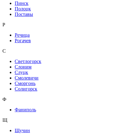
Пинск
Полоцк
Поставы
Р
Речица
Рогачев
С
Светлогорск
Слоним
Слуцк
Смолевичи
Сморгонь
Солигорск
Ф
Фаниполь
Щ
Щучин