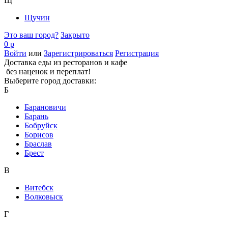
Щ
Щучин
Это ваш город?
Закрыто
0 р
Войти
или
Зарегистрироваться
Регистрация
Доставка еды из ресторанов и кафе
без наценок и переплат!
Выберите город доставки:
Б
Барановичи
Барань
Бобруйск
Борисов
Браслав
Брест
В
Витебск
Волковыск
Г