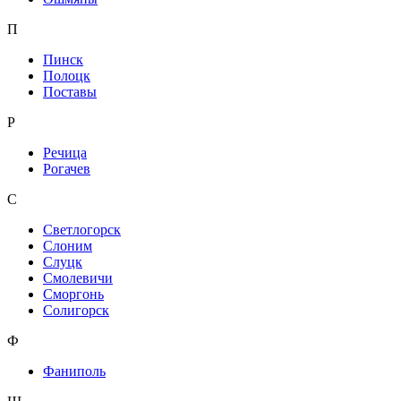
П
Пинск
Полоцк
Поставы
Р
Речица
Рогачев
С
Светлогорск
Слоним
Слуцк
Смолевичи
Сморгонь
Солигорск
Ф
Фаниполь