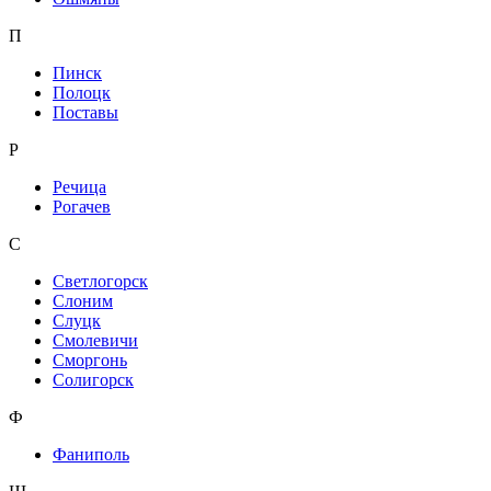
П
Пинск
Полоцк
Поставы
Р
Речица
Рогачев
С
Светлогорск
Слоним
Слуцк
Смолевичи
Сморгонь
Солигорск
Ф
Фаниполь