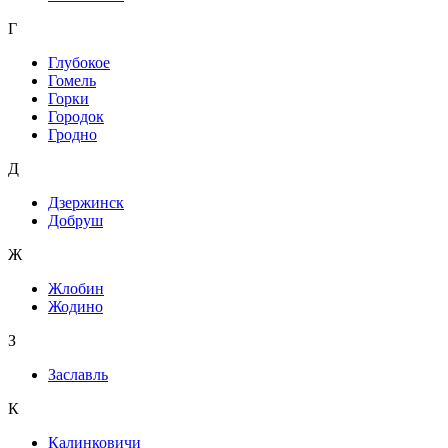
Г
Глубокое
Гомель
Горки
Городок
Гродно
Д
Дзержинск
Добруш
Ж
Жлобин
Жодино
З
Заславль
К
Калинковичи