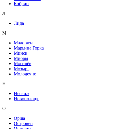
Кобрин
Л
Лида
М
Малорита
Марьина Горка
Минск
Миоры
Могилёв
Мозырь
Молодечно
Н
Несвиж
Новополоцк
О
Орша
Островец
Ошмяны