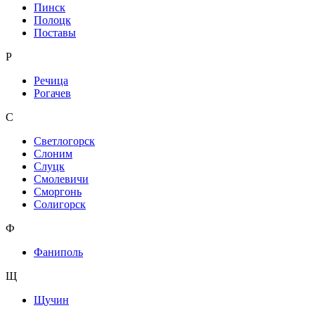
Пинск
Полоцк
Поставы
Р
Речица
Рогачев
С
Светлогорск
Слоним
Слуцк
Смолевичи
Сморгонь
Солигорск
Ф
Фаниполь
Щ
Щучин