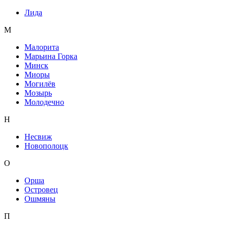
Лида
М
Малорита
Марьина Горка
Минск
Миоры
Могилёв
Мозырь
Молодечно
Н
Несвиж
Новополоцк
О
Орша
Островец
Ошмяны
П