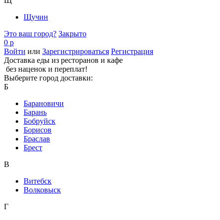
Щ
Щучин
Это ваш город?
Закрыто
0 р
Войти
или
Зарегистрироваться
Регистрация
Доставка еды из ресторанов и кафе
без наценок и переплат!
Выберите город доставки:
Б
Барановичи
Барань
Бобруйск
Борисов
Браслав
Брест
В
Витебск
Волковыск
Г