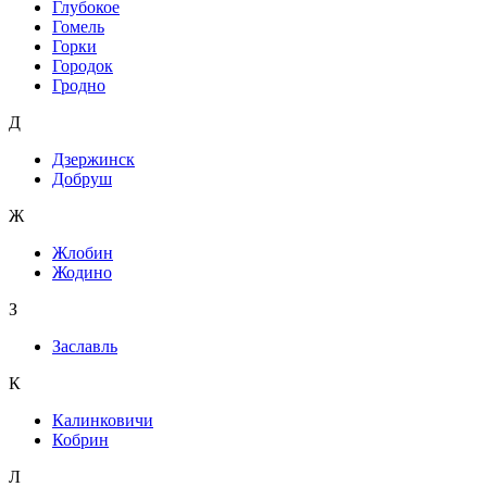
Глубокое
Гомель
Горки
Городок
Гродно
Д
Дзержинск
Добруш
Ж
Жлобин
Жодино
З
Заславль
К
Калинковичи
Кобрин
Л