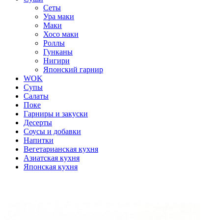
Сеты
Ура маки
Маки
Хосо маки
Роллы
Гунканы
Нигири
Японский гарнир
WOK
Супы
Салаты
Поке
Гарниры и закуски
Десерты
Соусы и добавки
Напитки
Вегетарианская кухня
Азиатская кухня
Японская кухня