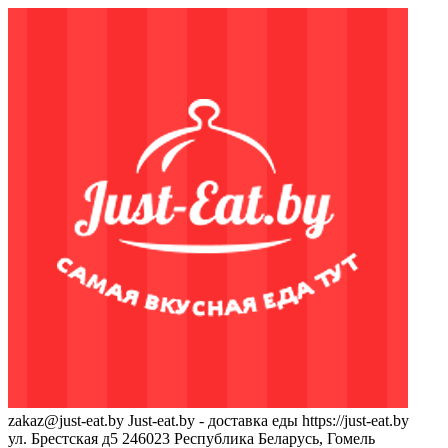
zakaz@just-eat.by
Just-eat.by - доставка еды
https://just-eat.by
ул. Брестская д5
246023
Республика Беларусь, Гомель