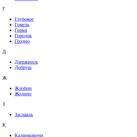
Г
Глубокое
Гомель
Горки
Городок
Гродно
Д
Дзержинск
Добруш
Ж
Жлобин
Жодино
З
Заславль
К
Калинковичи