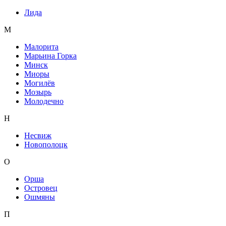
Лида
М
Малорита
Марьина Горка
Минск
Миоры
Могилёв
Мозырь
Молодечно
Н
Несвиж
Новополоцк
О
Орша
Островец
Ошмяны
П