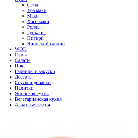
Сеты
Ура маки
Маки
Хосо маки
Роллы
Гунканы
Нигири
Японский гарнир
WOK
Супы
Салаты
Поке
Гарниры и закуски
Десерты
Соусы и добавки
Напитки
Японская кухня
Вегетарианская кухня
Азиатская кухня