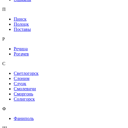
П
Пинск
Полоцк
Поставы
Р
Речица
Рогачев
С
Светлогорск
Слоним
Слуцк
Смолевичи
Сморгонь
Солигорск
Ф
Фаниполь