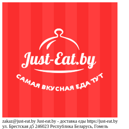
zakaz@just-eat.by
Just-eat.by - доставка еды
https://just-eat.by
ул. Брестская д5
246023
Республика Беларусь, Гомель