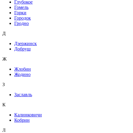
Глубокое
Гомель
Горки
Городок
Гродно
Д
Дзержинск
Добруш
Ж
Жлобин
Жодино
З
Заславль
К
Калинковичи
Кобрин
Л