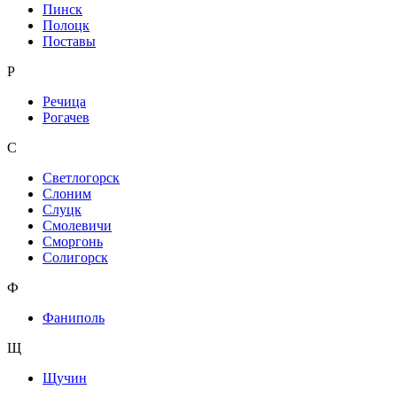
Пинск
Полоцк
Поставы
Р
Речица
Рогачев
С
Светлогорск
Слоним
Слуцк
Смолевичи
Сморгонь
Солигорск
Ф
Фаниполь
Щ
Щучин