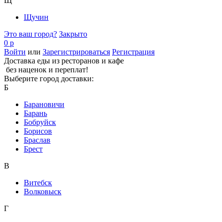
Щ
Щучин
Это ваш город?
Закрыто
0 р
Войти
или
Зарегистрироваться
Регистрация
Доставка еды из ресторанов и кафе
без наценок и переплат!
Выберите город доставки:
Б
Барановичи
Барань
Бобруйск
Борисов
Браслав
Брест
В
Витебск
Волковыск
Г