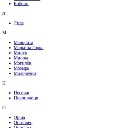
Кобрин
Л
Лида
М
Малорита
Марьина Горка
Минск
Миоры
Могилёв
Мозырь
Молодечно
Н
Несвиж
Новополоцк
О
Орша
Островец
Ошмяны