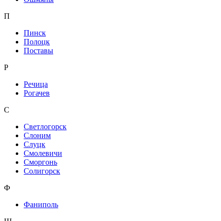
П
Пинск
Полоцк
Поставы
Р
Речица
Рогачев
С
Светлогорск
Слоним
Слуцк
Смолевичи
Сморгонь
Солигорск
Ф
Фаниполь