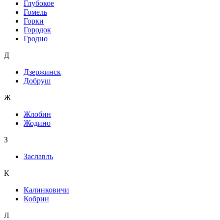
Глубокое
Гомель
Горки
Городок
Гродно
Д
Дзержинск
Добруш
Ж
Жлобин
Жодино
З
Заславль
К
Калинковичи
Кобрин
Л