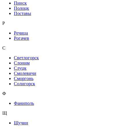
Пинск
Полоцк
Поставы
Р
Речица
Рогачев
С
Светлогорск
Слоним
Слуцк
Смолевичи
Сморгонь
Солигорск
Ф
Фаниполь
Щ
Щучин