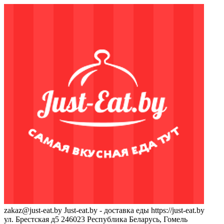
zakaz@just-eat.by
Just-eat.by - доставка еды
https://just-eat.by
ул. Брестская д5
246023
Республика Беларусь, Гомель