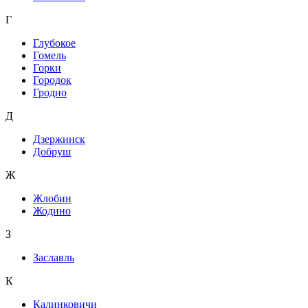
Г
Глубокое
Гомель
Горки
Городок
Гродно
Д
Дзержинск
Добруш
Ж
Жлобин
Жодино
З
Заславль
К
Калинковичи