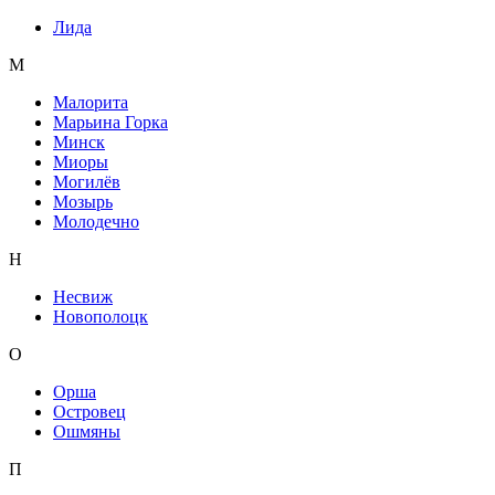
Лида
М
Малорита
Марьина Горка
Минск
Миоры
Могилёв
Мозырь
Молодечно
Н
Несвиж
Новополоцк
О
Орша
Островец
Ошмяны
П