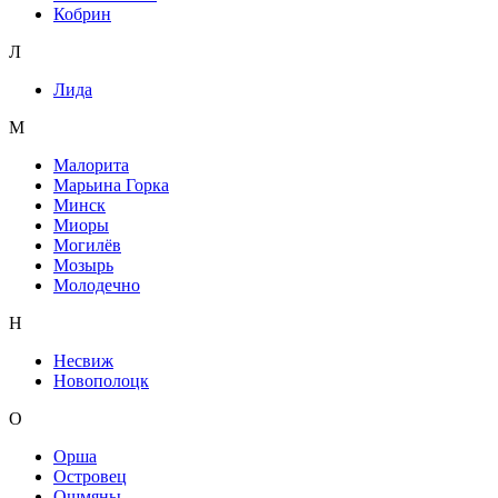
Кобрин
Л
Лида
М
Малорита
Марьина Горка
Минск
Миоры
Могилёв
Мозырь
Молодечно
Н
Несвиж
Новополоцк
О
Орша
Островец
Ошмяны