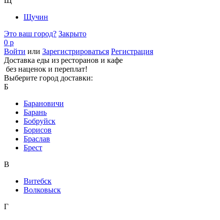
Щ
Щучин
Это ваш город?
Закрыто
0 р
Войти
или
Зарегистрироваться
Регистрация
Доставка еды из ресторанов и кафе
без наценок и переплат!
Выберите город доставки:
Б
Барановичи
Барань
Бобруйск
Борисов
Браслав
Брест
В
Витебск
Волковыск
Г