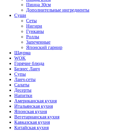
Пицца 30см
Дополнительные ингредиенты
Суши
Сеты
Нигири
Гунканы
Роллы
Запеченные
Японский гарнир
Шаурма
WOK
Горячие блюда
Бизнес Ланч
Супы
Ланч-сеты
Салаты
Десерты
Напитки
Американская кухня
Итальянская кухня
Японская кухня
Вегетарианская кухня
Кавказская кухня
Китайская кухня