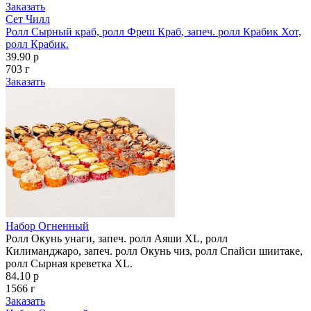
Заказать
Сет Чилл
Ролл Сырный краб, ролл Фреш Краб, запеч. ролл Крабик Хот,
ролл Крабик.
39.90 р
703 г
Заказать
Набор Огненный
Ролл Окунь унаги, запеч. ролл Аяши XL, ролл
Килиманджаро, запеч. ролл Окунь чиз, ролл Спайси шиитаке,
ролл Сырная креветка XL.
84.10 р
1566 г
Заказать