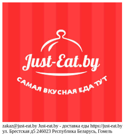
zakaz@just-eat.by
Just-eat.by - доставка еды
https://just-eat.by
ул. Брестская д5
246023
Республика Беларусь, Гомель