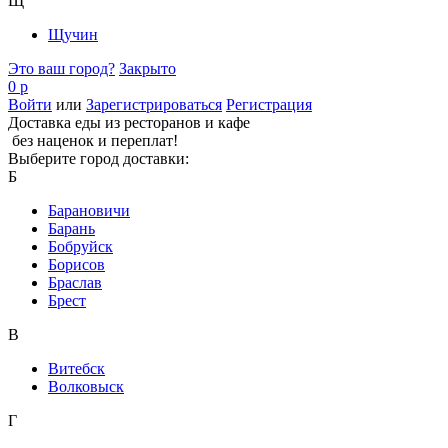
Щ
Щучин
Это ваш город?
Закрыто
0 р
Войти
или
Зарегистрироваться
Регистрация
Доставка еды из ресторанов и кафе
без наценок и переплат!
Выберите город доставки:
Б
Барановичи
Барань
Бобруйск
Борисов
Браслав
Брест
В
Витебск
Волковыск
Г