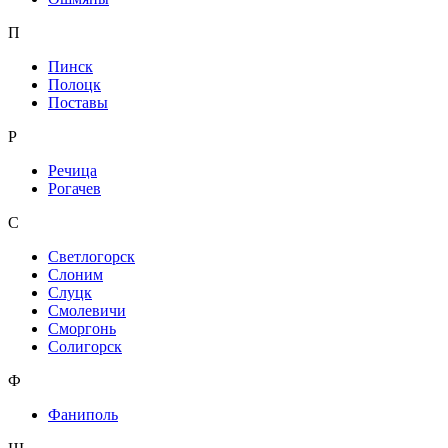
П
Пинск
Полоцк
Поставы
Р
Речица
Рогачев
С
Светлогорск
Слоним
Слуцк
Смолевичи
Сморгонь
Солигорск
Ф
Фаниполь