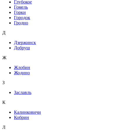
Глубокое
Гомель
Горки
Городок
Гродно
Д
Дзержинск
Добруш
Ж
Жлобин
Жодино
З
Заславль
К
Калинковичи
Кобрин
Л