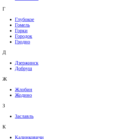
Г
Глубокое
Гомель
Горки
Городок
Гродно
Д
Дзержинск
Добруш
Ж
Жлобин
Жодино
З
Заславль
К
Калинковичи