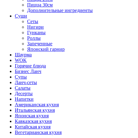
Пицца 30см
Дополнительные ингредиенты
Суши
Сеты
Нигири
Гунканы
Роллы
Запеченные
Японский гарнир
Шаурма
WOK
Горячие блюда
Бизнес Ланч
Супы
Ланч-сеты
Салаты
Десерты
Напитки
Американская кухня
Итальянская кухня
Японская кухня
Кавказская кухня
Китайская кухня
Вегетарианская кухня