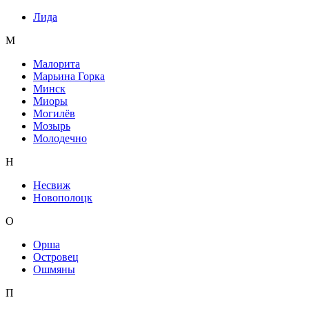
Лида
М
Малорита
Марьина Горка
Минск
Миоры
Могилёв
Мозырь
Молодечно
Н
Несвиж
Новополоцк
О
Орша
Островец
Ошмяны
П