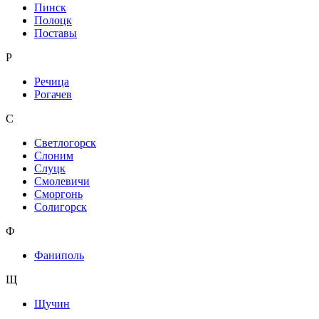
Пинск
Полоцк
Поставы
Р
Речица
Рогачев
С
Светлогорск
Слоним
Слуцк
Смолевичи
Сморгонь
Солигорск
Ф
Фаниполь
Щ
Щучин