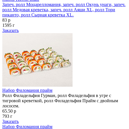
Запеч. ролл Моцарелломания, запеч. ролл Окунь унаги, запеч.
ролл Медовая креветка, запеч. ролл Аяши XL, ролл Тори
пиканто, ролл Сырная креветка XL.
83 р
1595 г
Заказать
Набор Филомания прайм
Ролл Филадельфия Гурман, ролл Филадельфия в угре с
тигровой креветкой, ролл Филадельфия Прайм с двойным
лососем.
65.50 р
793 г
Заказать
Набор Филомания прайм