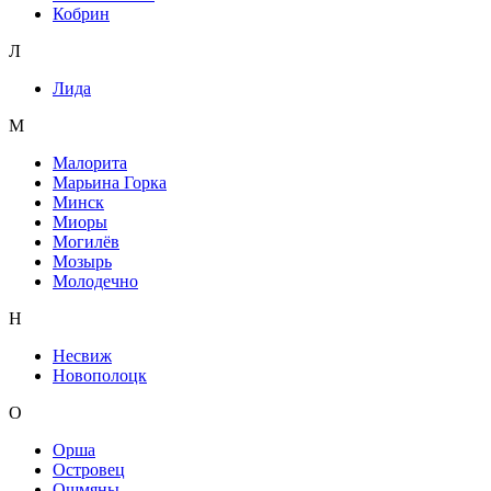
Кобрин
Л
Лида
М
Малорита
Марьина Горка
Минск
Миоры
Могилёв
Мозырь
Молодечно
Н
Несвиж
Новополоцк
О
Орша
Островец
Ошмяны