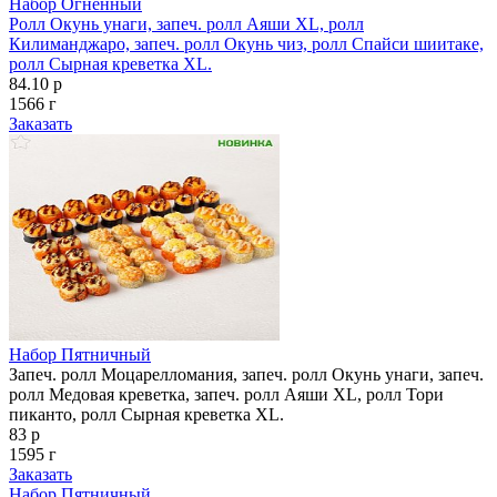
Набор Огненный
Ролл Окунь унаги, запеч. ролл Аяши XL, ролл
Килиманджаро, запеч. ролл Окунь чиз, ролл Спайси шиитаке,
ролл Сырная креветка XL.
84.10 р
1566 г
Заказать
Набор Пятничный
Запеч. ролл Моцарелломания, запеч. ролл Окунь унаги, запеч.
ролл Медовая креветка, запеч. ролл Аяши XL, ролл Тори
пиканто, ролл Сырная креветка XL.
83 р
1595 г
Заказать
Набор Пятничный