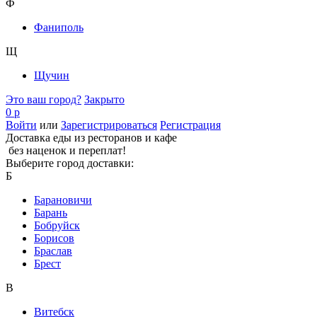
Ф
Фаниполь
Щ
Щучин
Это ваш город?
Закрыто
0 р
Войти
или
Зарегистрироваться
Регистрация
Доставка еды из ресторанов и кафе
без наценок и переплат!
Выберите город доставки:
Б
Барановичи
Барань
Бобруйск
Борисов
Браслав
Брест
В
Витебск