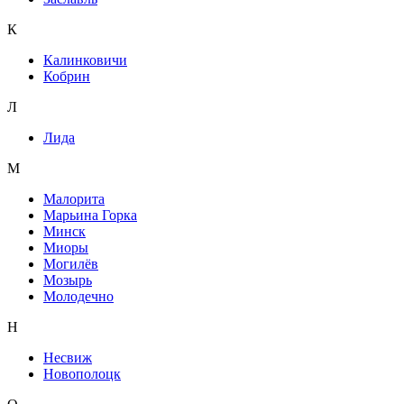
К
Калинковичи
Кобрин
Л
Лида
М
Малорита
Марьина Горка
Минск
Миоры
Могилёв
Мозырь
Молодечно
Н
Несвиж
Новополоцк