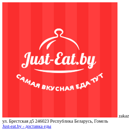
zakaz
ул. Брестская д5
246023
Республика Беларусь, Гомель
Just-eat.by - доставка еды