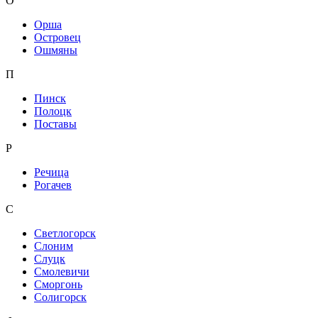
О
Орша
Островец
Ошмяны
П
Пинск
Полоцк
Поставы
Р
Речица
Рогачев
С
Светлогорск
Слоним
Слуцк
Смолевичи
Сморгонь
Солигорск