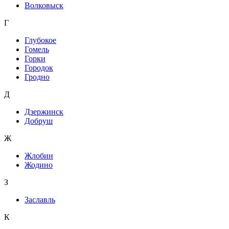
Волковыск
Г
Глубокое
Гомель
Горки
Городок
Гродно
Д
Дзержинск
Добруш
Ж
Жлобин
Жодино
З
Заславль
К