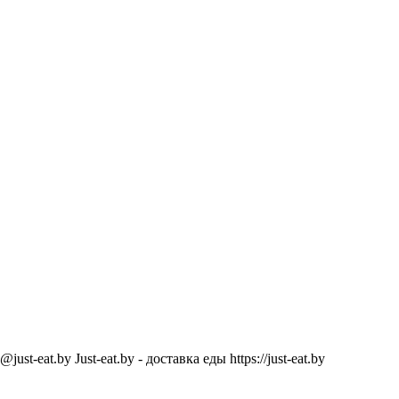
@just-eat.by
Just-eat.by - доставка еды
https://just-eat.by