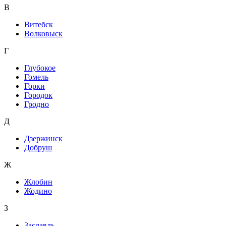
В
Витебск
Волковыск
Г
Глубокое
Гомель
Горки
Городок
Гродно
Д
Дзержинск
Добруш
Ж
Жлобин
Жодино
З
Заславль