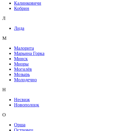
Калинковичи
Кобрин
Л
Лида
М
Малорита
Марьина Горка
Минск
Миоры
Могилёв
Мозырь
Молодечно
Н
Несвиж
Новополоцк
О
Орша
Островец