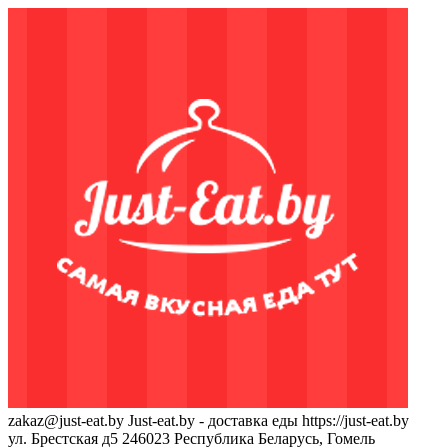
zakaz@just-eat.by
Just-eat.by - доставка еды
https://just-eat.by
ул. Брестская д5
246023
Республика Беларусь, Гомель