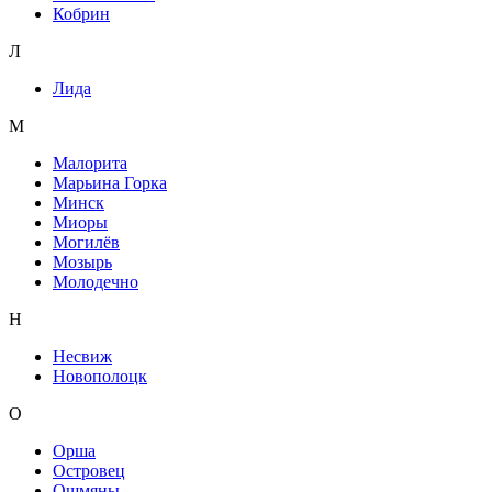
Кобрин
Л
Лида
М
Малорита
Марьина Горка
Минск
Миоры
Могилёв
Мозырь
Молодечно
Н
Несвиж
Новополоцк
О
Орша
Островец
Ошмяны