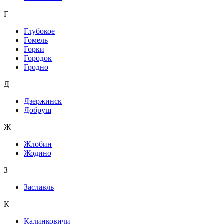
Г
Глубокое
Гомель
Горки
Городок
Гродно
Д
Дзержинск
Добруш
Ж
Жлобин
Жодино
З
Заславль
К
Калинковичи