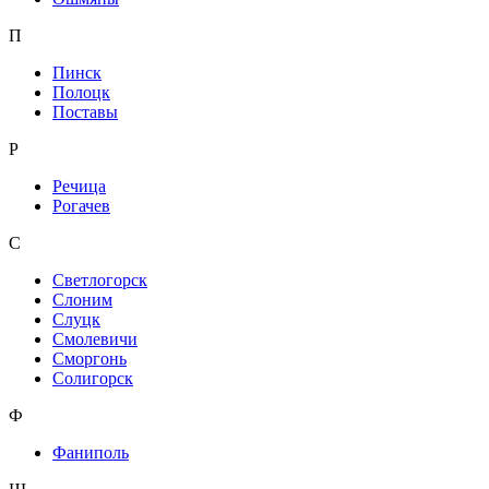
П
Пинск
Полоцк
Поставы
Р
Речица
Рогачев
С
Светлогорск
Слоним
Слуцк
Смолевичи
Сморгонь
Солигорск
Ф
Фаниполь