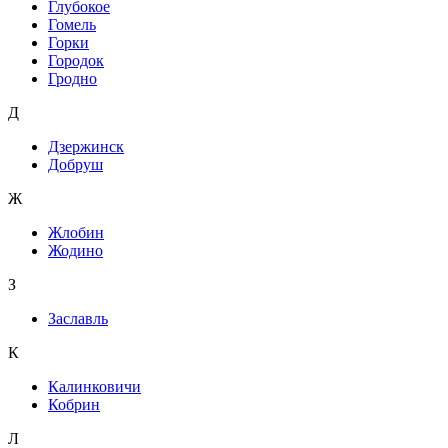
Глубокое
Гомель
Горки
Городок
Гродно
Д
Дзержинск
Добруш
Ж
Жлобин
Жодино
З
Заславль
К
Калинковичи
Кобрин
Л