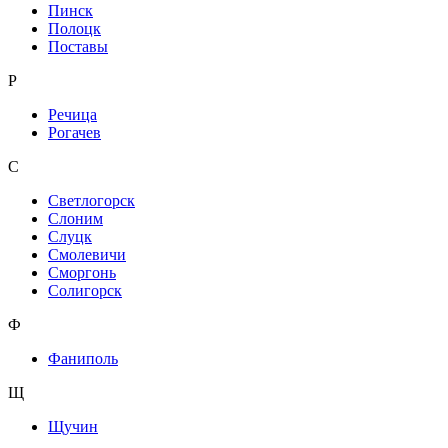
Пинск
Полоцк
Поставы
Р
Речица
Рогачев
С
Светлогорск
Слоним
Слуцк
Смолевичи
Сморгонь
Солигорск
Ф
Фаниполь
Щ
Щучин