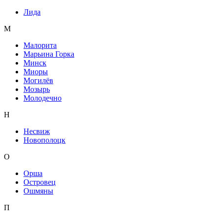
Лида
М
Малорита
Марьина Горка
Минск
Миоры
Могилёв
Мозырь
Молодечно
Н
Несвиж
Новополоцк
О
Орша
Островец
Ошмяны
П