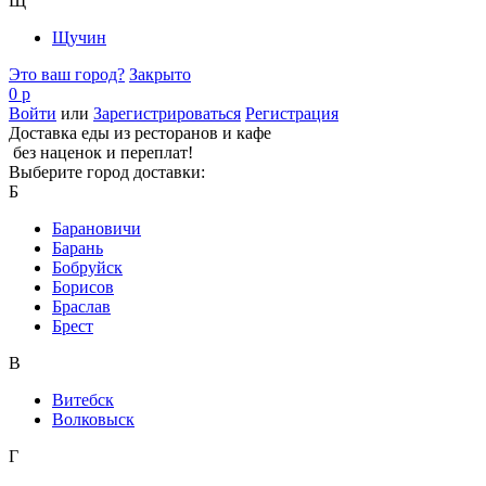
Щ
Щучин
Это ваш город?
Закрыто
0 р
Войти
или
Зарегистрироваться
Регистрация
Доставка еды из ресторанов и кафе
без наценок и переплат!
Выберите город доставки:
Б
Барановичи
Барань
Бобруйск
Борисов
Браслав
Брест
В
Витебск
Волковыск
Г