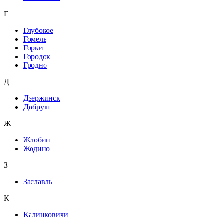
Г
Глубокое
Гомель
Горки
Городок
Гродно
Д
Дзержинск
Добруш
Ж
Жлобин
Жодино
З
Заславль
К
Калинковичи