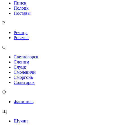
Пинск
Полоцк
Поставы
Р
Речица
Рогачев
С
Светлогорск
Слоним
Слуцк
Смолевичи
Сморгонь
Солигорск
Ф
Фаниполь
Щ
Щучин