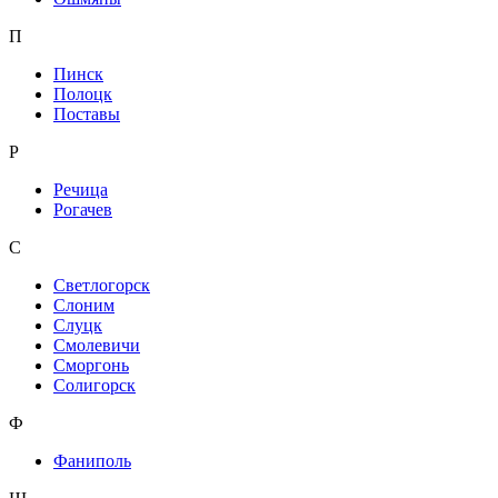
П
Пинск
Полоцк
Поставы
Р
Речица
Рогачев
С
Светлогорск
Слоним
Слуцк
Смолевичи
Сморгонь
Солигорск
Ф
Фаниполь