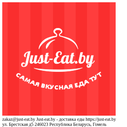
zakaz@just-eat.by
Just-eat.by - доставка еды
https://just-eat.by
ул. Брестская д5
246023
Республика Беларусь, Гомель