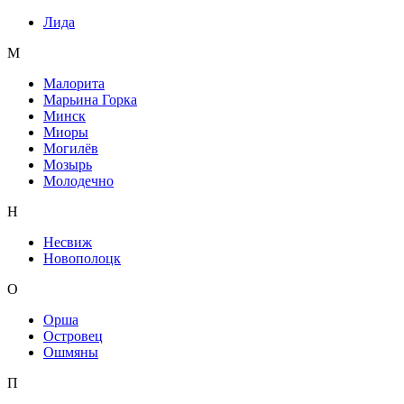
Лида
М
Малорита
Марьина Горка
Минск
Миоры
Могилёв
Мозырь
Молодечно
Н
Несвиж
Новополоцк
О
Орша
Островец
Ошмяны
П