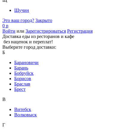
Щ
Щучин
Это ваш город?
Закрыто
0 р
Войти
или
Зарегистрироваться
Регистрация
Доставка еды из ресторанов и кафе
без наценок и переплат!
Выберите город доставки:
Б
Барановичи
Барань
Бобруйск
Борисов
Браслав
Брест
В
Витебск
Волковыск
Г