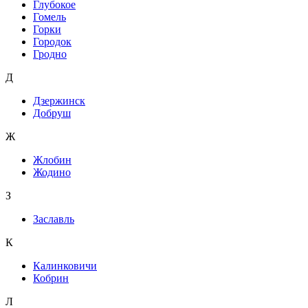
Глубокое
Гомель
Горки
Городок
Гродно
Д
Дзержинск
Добруш
Ж
Жлобин
Жодино
З
Заславль
К
Калинковичи
Кобрин
Л