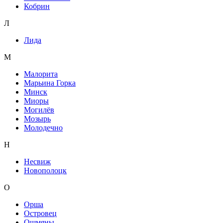
Кобрин
Л
Лида
М
Малорита
Марьина Горка
Минск
Миоры
Могилёв
Мозырь
Молодечно
Н
Несвиж
Новополоцк
О
Орша
Островец
Ошмяны