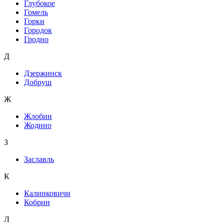
Глубокое
Гомель
Горки
Городок
Гродно
Д
Дзержинск
Добруш
Ж
Жлобин
Жодино
З
Заславль
К
Калинковичи
Кобрин
Л