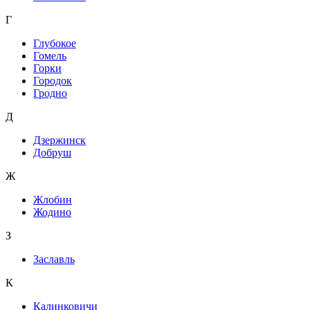
Г
Глубокое
Гомель
Горки
Городок
Гродно
Д
Дзержинск
Добруш
Ж
Жлобин
Жодино
З
Заславль
К
Калинковичи