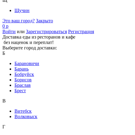
Щ
Щучин
Это ваш город?
Закрыто
0 р
Войти
или
Зарегистрироваться
Регистрация
Доставка еды из ресторанов и кафе
без наценок и переплат!
Выберите город доставки:
Б
Барановичи
Барань
Бобруйск
Борисов
Браслав
Брест
В
Витебск
Волковыск
Г