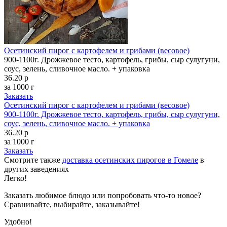
Осетинский пирог с картофелем и грибами (весовое)
900-1100г. Дрожжевое тесто, картофель, грибы, сыр сулугуни,
соус, зелень, сливочное масло. + упаковка
36.20 р
за 1000 г
Заказать
Осетинский пирог с картофелем и грибами (весовое)
900-1100г. Дрожжевое тесто, картофель, грибы, сыр сулугуни,
соус, зелень, сливочное масло. + упаковка
36.20 р
за 1000 г
Заказать
Смотрите также
доставка осетинских пирогов в Гомеле
в
других заведениях
Легко!
Заказать любимое блюдо или попробовать что-то новое?
Сравнивайте, выбирайте, заказывайте!
Удобно!