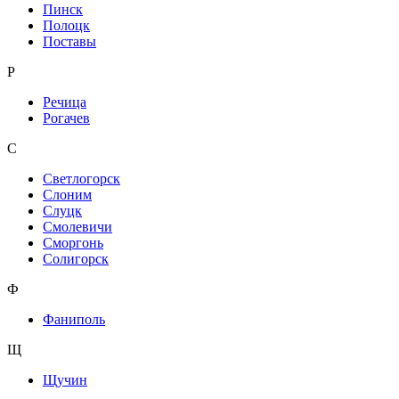
Пинск
Полоцк
Поставы
Р
Речица
Рогачев
С
Светлогорск
Слоним
Слуцк
Смолевичи
Сморгонь
Солигорск
Ф
Фаниполь
Щ
Щучин