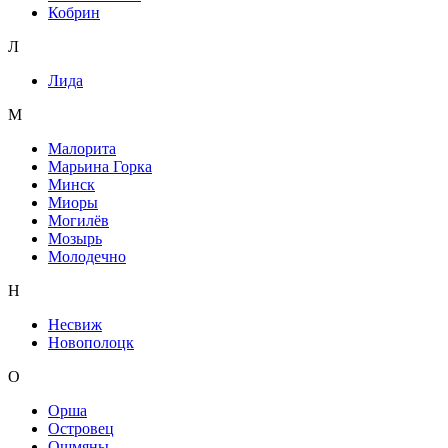
Кобрин
Л
Лида
М
Малорита
Марьина Горка
Минск
Миоры
Могилёв
Мозырь
Молодечно
Н
Несвиж
Новополоцк
О
Орша
Островец
Ошмяны