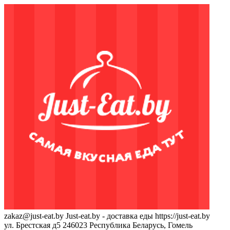
zakaz@just-eat.by
Just-eat.by - доставка еды
https://just-eat.by
ул. Брестская д5
246023
Республика Беларусь, Гомель