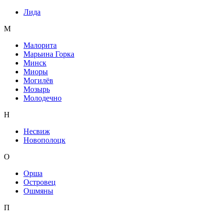
Лида
М
Малорита
Марьина Горка
Минск
Миоры
Могилёв
Мозырь
Молодечно
Н
Несвиж
Новополоцк
О
Орша
Островец
Ошмяны
П