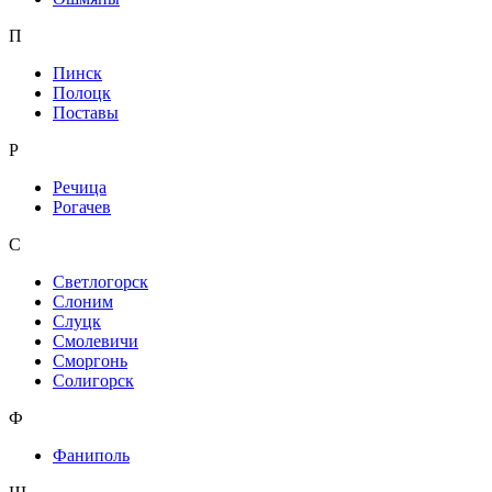
П
Пинск
Полоцк
Поставы
Р
Речица
Рогачев
С
Светлогорск
Слоним
Слуцк
Смолевичи
Сморгонь
Солигорск
Ф
Фаниполь