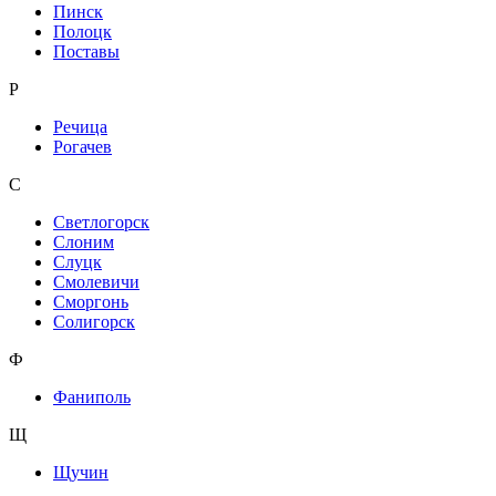
Пинск
Полоцк
Поставы
Р
Речица
Рогачев
С
Светлогорск
Слоним
Слуцк
Смолевичи
Сморгонь
Солигорск
Ф
Фаниполь
Щ
Щучин