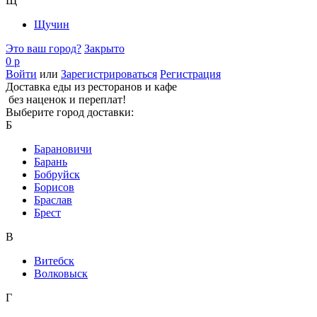
Щ
Щучин
Это ваш город?
Закрыто
0 р
Войти
или
Зарегистрироваться
Регистрация
Доставка еды из ресторанов и кафе
без наценок и переплат!
Выберите город доставки:
Б
Барановичи
Барань
Бобруйск
Борисов
Браслав
Брест
В
Витебск
Волковыск
Г