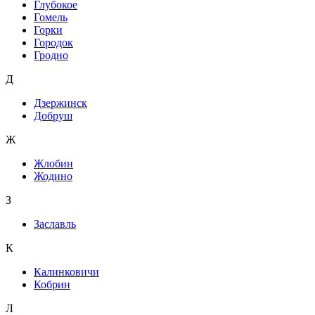
Глубокое
Гомель
Горки
Городок
Гродно
Д
Дзержинск
Добруш
Ж
Жлобин
Жодино
З
Заславль
К
Калинковичи
Кобрин
Л