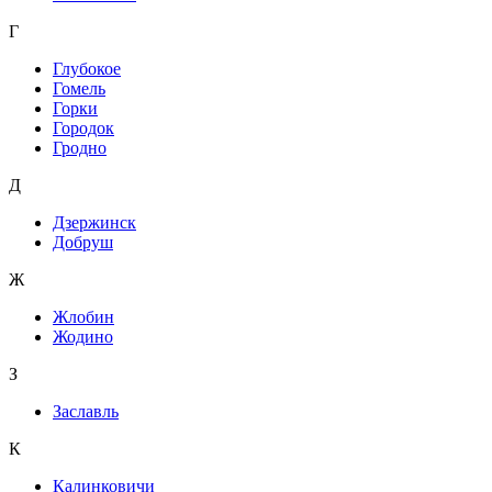
Г
Глубокое
Гомель
Горки
Городок
Гродно
Д
Дзержинск
Добруш
Ж
Жлобин
Жодино
З
Заславль
К
Калинковичи