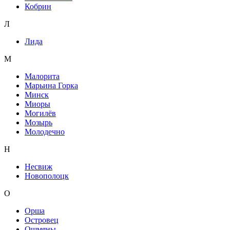
Кобрин
Л
Лида
М
Малорита
Марьина Горка
Минск
Миоры
Могилёв
Мозырь
Молодечно
Н
Несвиж
Новополоцк
О
Орша
Островец
Ошмяны