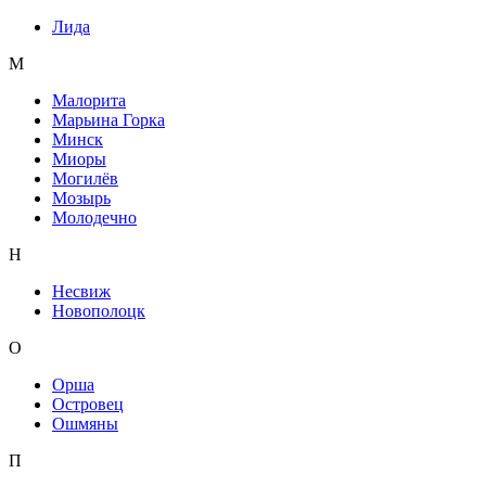
Лида
М
Малорита
Марьина Горка
Минск
Миоры
Могилёв
Мозырь
Молодечно
Н
Несвиж
Новополоцк
О
Орша
Островец
Ошмяны
П