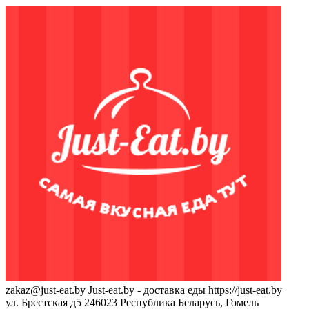
zakaz@just-eat.by
Just-eat.by - доставка еды
https://just-eat.by
ул. Брестская д5
246023
Республика Беларусь, Гомель