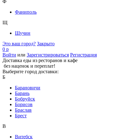
Ф
Фаниполь
Щ
Щучин
Это ваш город?
Закрыто
0 р
Войти
или
Зарегистрироваться
Регистрация
Доставка еды из ресторанов и кафе
без наценок и переплат!
Выберите город доставки:
Б
Барановичи
Барань
Бобруйск
Борисов
Браслав
Брест
В
Витебск