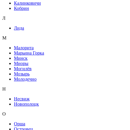
Калинковичи
Кобрин
Л
Лида
М
Малорита
Марьина Горка
Минск
Миоры
Могилёв
Мозырь
Молодечно
Н
Несвиж
Новополоцк
О
Орша
Островец