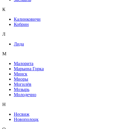
К
Калинковичи
Кобрин
Л
Лида
М
Малорита
Марьина Горка
Минск
Миоры
Могилёв
Мозырь
Молодечно
Н
Несвиж
Новополоцк