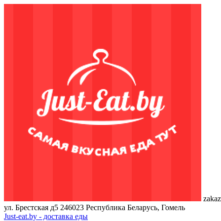
zakaz
ул. Брестская д5
246023
Республика Беларусь, Гомель
Just-eat.by - доставка еды