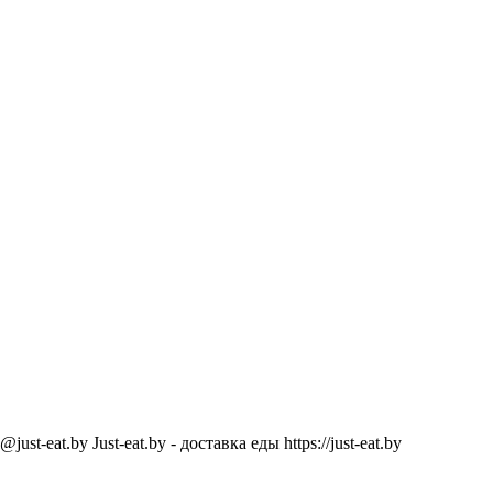
@just-eat.by
Just-eat.by - доставка еды
https://just-eat.by