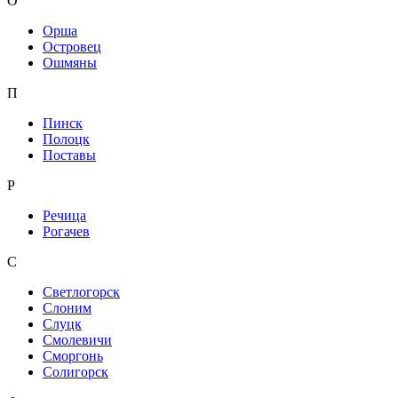
О
Орша
Островец
Ошмяны
П
Пинск
Полоцк
Поставы
Р
Речица
Рогачев
С
Светлогорск
Слоним
Слуцк
Смолевичи
Сморгонь
Солигорск