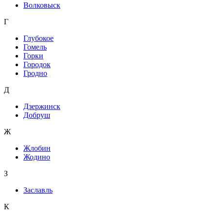
Волковыск
Г
Глубокое
Гомель
Горки
Городок
Гродно
Д
Дзержинск
Добруш
Ж
Жлобин
Жодино
З
Заславль
К