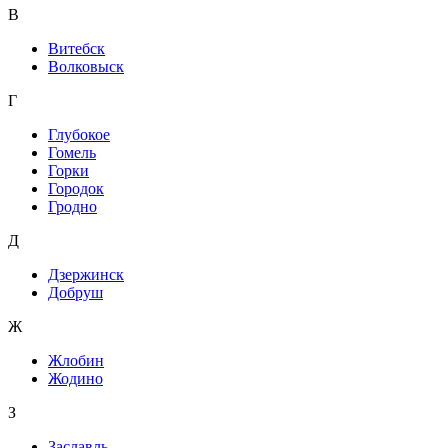
В
Витебск
Волковыск
Г
Глубокое
Гомель
Горки
Городок
Гродно
Д
Дзержинск
Добруш
Ж
Жлобин
Жодино
З
Заславль