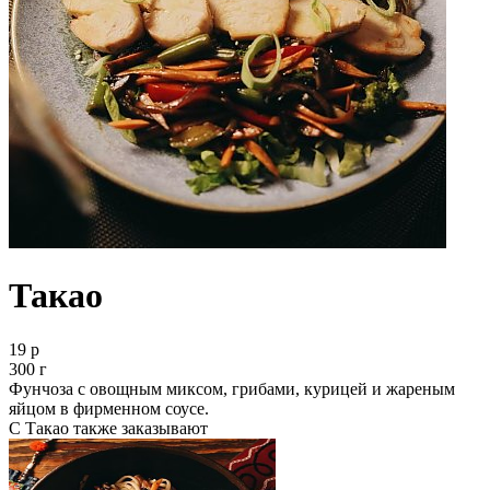
Такао
19 р
300 г
Фунчоза с овощным миксом, грибами, курицей и жареным
яйцом в фирменном соусе.
С Такао также заказывают