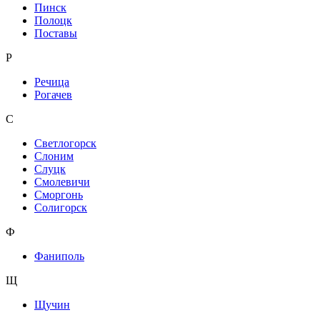
Пинск
Полоцк
Поставы
Р
Речица
Рогачев
С
Светлогорск
Слоним
Слуцк
Смолевичи
Сморгонь
Солигорск
Ф
Фаниполь
Щ
Щучин