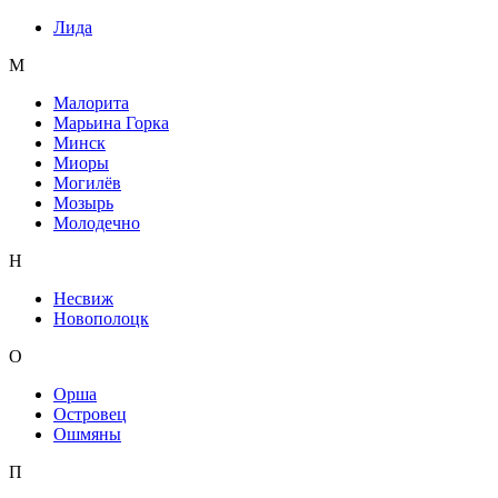
Лида
М
Малорита
Марьина Горка
Минск
Миоры
Могилёв
Мозырь
Молодечно
Н
Несвиж
Новополоцк
О
Орша
Островец
Ошмяны
П