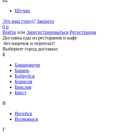
Щ
Щучин
Это ваш город?
Закрыто
0 р
Войти
или
Зарегистрироваться
Регистрация
Доставка еды из ресторанов и кафе
без наценок и переплат!
Выберите город доставки:
Б
Барановичи
Барань
Бобруйск
Борисов
Браслав
Брест
В
Витебск
Волковыск
Г