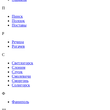
П
Пинск
Полоцк
Поставы
Р
Речица
Рогачев
С
Светлогорск
Слоним
Слуцк
Смолевичи
Сморгонь
Солигорск
Ф
Фаниполь