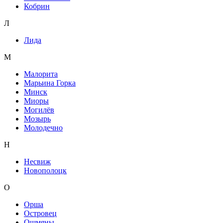
Кобрин
Л
Лида
М
Малорита
Марьина Горка
Минск
Миоры
Могилёв
Мозырь
Молодечно
Н
Несвиж
Новополоцк
О
Орша
Островец
Ошмяны