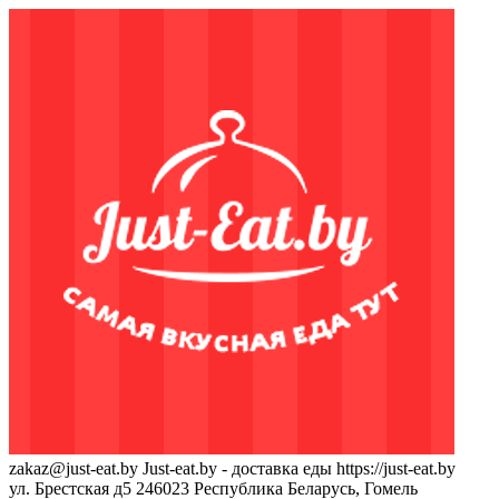
zakaz@just-eat.by
Just-eat.by - доставка еды
https://just-eat.by
ул. Брестская д5
246023
Республика Беларусь, Гомель