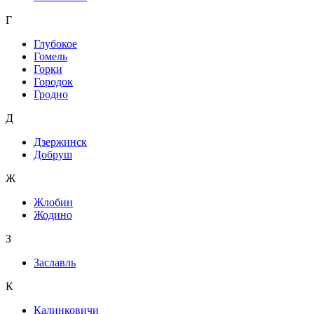
Г
Глубокое
Гомель
Горки
Городок
Гродно
Д
Дзержинск
Добруш
Ж
Жлобин
Жодино
З
Заславль
К
Калинковичи