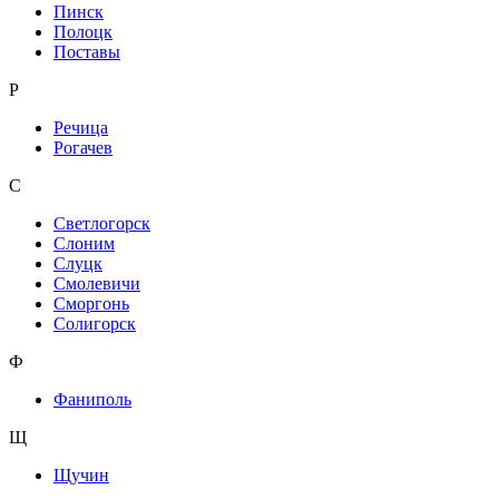
Пинск
Полоцк
Поставы
Р
Речица
Рогачев
С
Светлогорск
Слоним
Слуцк
Смолевичи
Сморгонь
Солигорск
Ф
Фаниполь
Щ
Щучин