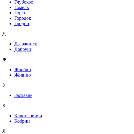
Глубокое
Гомель
Горки
Городок
Гродно
Д
Дзержинск
Добруш
Ж
Жлобин
Жодино
З
Заславль
К
Калинковичи
Кобрин
Л