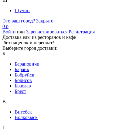
Щ
Щучин
Это ваш город?
Закрыто
0 р
Войти
или
Зарегистрироваться
Регистрация
Доставка еды из ресторанов и кафе
без наценок и переплат!
Выберите город доставки:
Б
Барановичи
Барань
Бобруйск
Борисов
Браслав
Брест
В
Витебск
Волковыск
Г