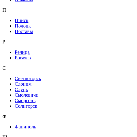
П
Пинск
Полоцк
Поставы
Р
Речица
Рогачев
С
Светлогорск
Слоним
Слуцк
Смолевичи
Сморгонь
Солигорск
Ф
Фаниполь