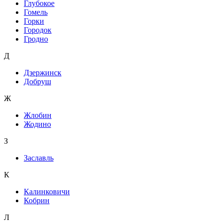
Глубокое
Гомель
Горки
Городок
Гродно
Д
Дзержинск
Добруш
Ж
Жлобин
Жодино
З
Заславль
К
Калинковичи
Кобрин
Л