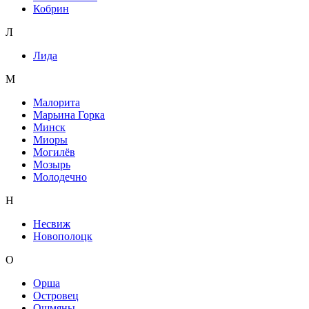
Кобрин
Л
Лида
М
Малорита
Марьина Горка
Минск
Миоры
Могилёв
Мозырь
Молодечно
Н
Несвиж
Новополоцк
О
Орша
Островец
Ошмяны