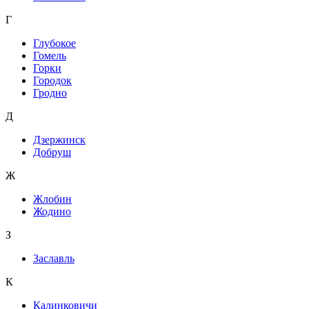
Г
Глубокое
Гомель
Горки
Городок
Гродно
Д
Дзержинск
Добруш
Ж
Жлобин
Жодино
З
Заславль
К
Калинковичи