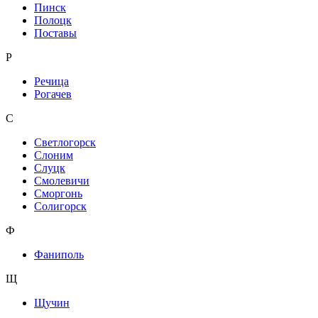
Пинск
Полоцк
Поставы
Р
Речица
Рогачев
С
Светлогорск
Слоним
Слуцк
Смолевичи
Сморгонь
Солигорск
Ф
Фаниполь
Щ
Щучин