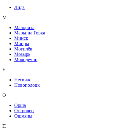
Лида
М
Малорита
Марьина Горка
Минск
Миоры
Могилёв
Мозырь
Молодечно
Н
Несвиж
Новополоцк
О
Орша
Островец
Ошмяны
П