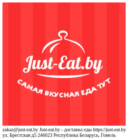
zakaz@just-eat.by
Just-eat.by - доставка еды
https://just-eat.by
ул. Брестская д5
246023
Республика Беларусь, Гомель