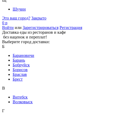
Щ
Щучин
Это ваш город?
Закрыто
0 р
Войти
или
Зарегистрироваться
Регистрация
Доставка еды из ресторанов и кафе
без наценок и переплат!
Выберите город доставки:
Б
Барановичи
Барань
Бобруйск
Борисов
Браслав
Брест
В
Витебск
Волковыск
Г