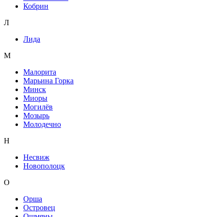
Кобрин
Л
Лида
М
Малорита
Марьина Горка
Минск
Миоры
Могилёв
Мозырь
Молодечно
Н
Несвиж
Новополоцк
О
Орша
Островец
Ошмяны