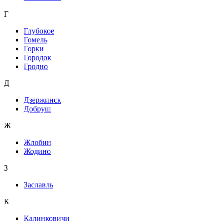
Г
Глубокое
Гомель
Горки
Городок
Гродно
Д
Дзержинск
Добруш
Ж
Жлобин
Жодино
З
Заславль
К
Калинковичи