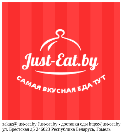
zakaz@just-eat.by
Just-eat.by - доставка еды
https://just-eat.by
ул. Брестская д5
246023
Республика Беларусь, Гомель