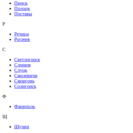
Пинск
Полоцк
Поставы
Р
Речица
Рогачев
С
Светлогорск
Слоним
Слуцк
Смолевичи
Сморгонь
Солигорск
Ф
Фаниполь
Щ
Щучин