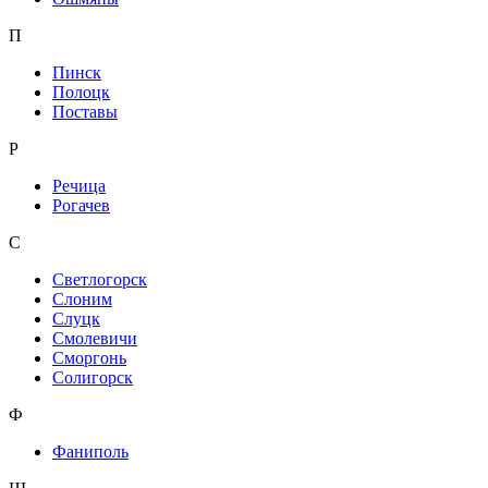
П
Пинск
Полоцк
Поставы
Р
Речица
Рогачев
С
Светлогорск
Слоним
Слуцк
Смолевичи
Сморгонь
Солигорск
Ф
Фаниполь