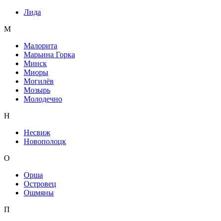
Лида
М
Малорита
Марьина Горка
Минск
Миоры
Могилёв
Мозырь
Молодечно
Н
Несвиж
Новополоцк
О
Орша
Островец
Ошмяны
П