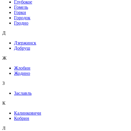
Глубокое
Гомель
Горки
Городок
Гродно
Д
Дзержинск
Добруш
Ж
Жлобин
Жодино
З
Заславль
К
Калинковичи
Кобрин
Л