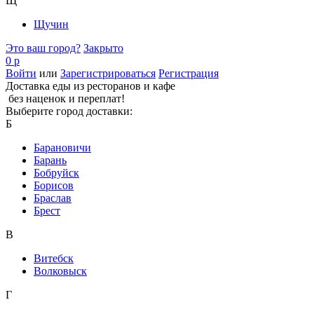
Щ
Щучин
Это ваш город?
Закрыто
0 р
Войти
или
Зарегистрироваться
Регистрация
Доставка еды из ресторанов и кафе
без наценок и переплат!
Выберите город доставки:
Б
Барановичи
Барань
Бобруйск
Борисов
Браслав
Брест
В
Витебск
Волковыск
Г