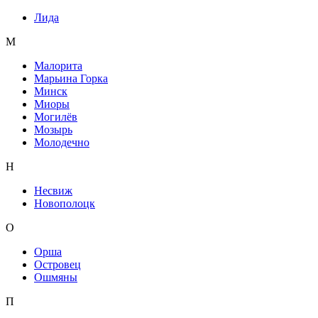
Лида
М
Малорита
Марьина Горка
Минск
Миоры
Могилёв
Мозырь
Молодечно
Н
Несвиж
Новополоцк
О
Орша
Островец
Ошмяны
П