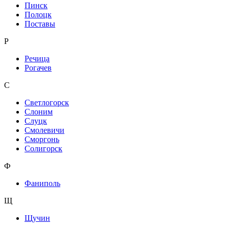
Пинск
Полоцк
Поставы
Р
Речица
Рогачев
С
Светлогорск
Слоним
Слуцк
Смолевичи
Сморгонь
Солигорск
Ф
Фаниполь
Щ
Щучин