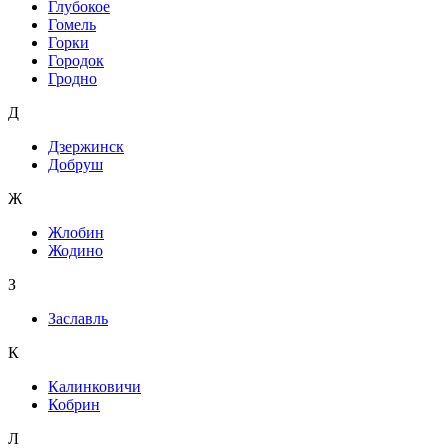
Глубокое
Гомель
Горки
Городок
Гродно
Д
Дзержинск
Добруш
Ж
Жлобин
Жодино
З
Заславль
К
Калинковичи
Кобрин
Л