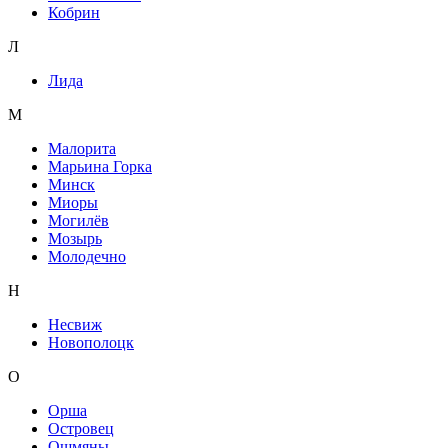
Кобрин
Л
Лида
М
Малорита
Марьина Горка
Минск
Миоры
Могилёв
Мозырь
Молодечно
Н
Несвиж
Новополоцк
О
Орша
Островец
Ошмяны