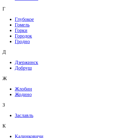
Г
Глубокое
Гомель
Горки
Городок
Гродно
Д
Дзержинск
Добруш
Ж
Жлобин
Жодино
З
Заславль
К
Калинковичи