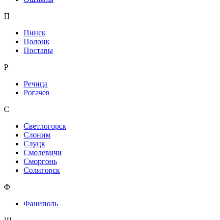
П
Пинск
Полоцк
Поставы
Р
Речица
Рогачев
С
Светлогорск
Слоним
Слуцк
Смолевичи
Сморгонь
Солигорск
Ф
Фаниполь