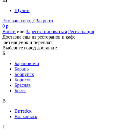
Щ
Щучин
Это ваш город?
Закрыто
0 р
Войти
или
Зарегистрироваться
Регистрация
Доставка еды из ресторанов и кафе
без наценок и переплат!
Выберите город доставки:
Б
Барановичи
Барань
Бобруйск
Борисов
Браслав
Брест
В
Витебск
Волковыск
Г