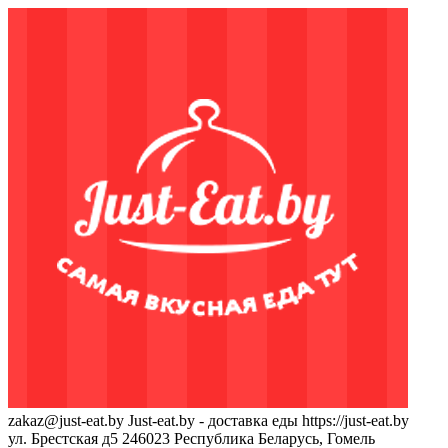
zakaz@just-eat.by
Just-eat.by - доставка еды
https://just-eat.by
ул. Брестская д5
246023
Республика Беларусь, Гомель