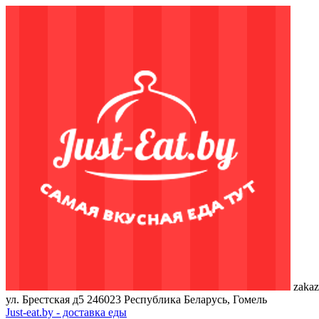
zakaz
ул. Брестская д5
246023
Республика Беларусь, Гомель
Just-eat.by - доставка еды