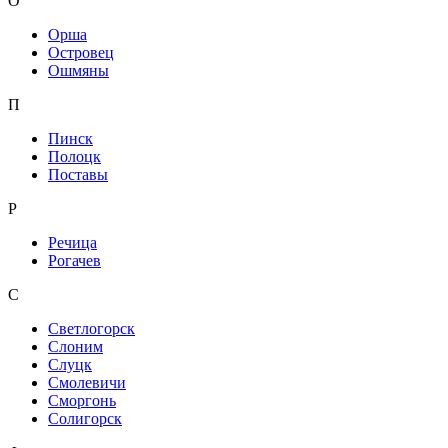
О
Орша
Островец
Ошмяны
П
Пинск
Полоцк
Поставы
Р
Речица
Рогачев
С
Светлогорск
Слоним
Слуцк
Смолевичи
Сморгонь
Солигорск