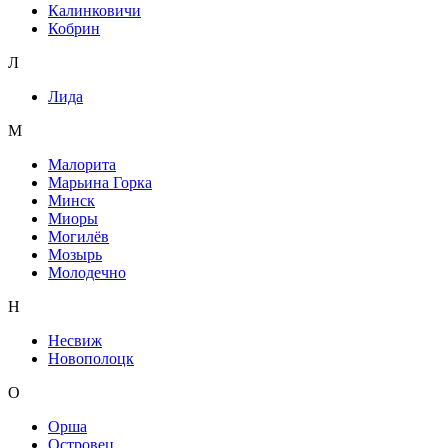
Калинковичи
Кобрин
Л
Лида
М
Малорита
Марьина Горка
Минск
Миоры
Могилёв
Мозырь
Молодечно
Н
Несвиж
Новополоцк
О
Орша
Островец