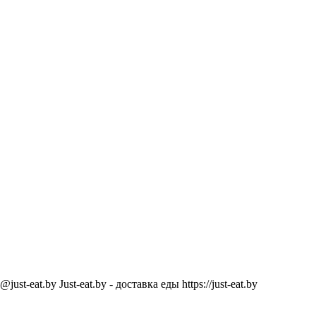
@just-eat.by
Just-eat.by - доставка еды
https://just-eat.by