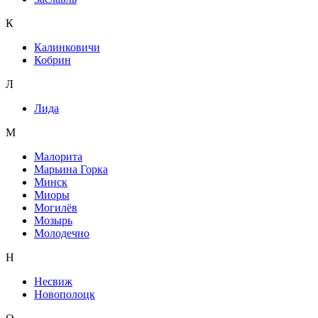
К
Калинковичи
Кобрин
Л
Лида
М
Малорита
Марьина Горка
Минск
Миоры
Могилёв
Мозырь
Молодечно
Н
Несвиж
Новополоцк