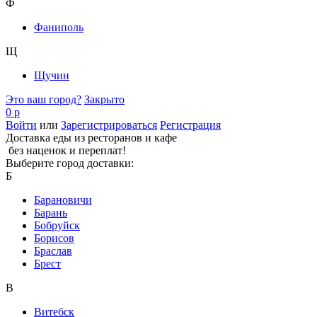
Ф
Фаниполь
Щ
Щучин
Это ваш город?
Закрыто
0 р
Войти
или
Зарегистрироваться
Регистрация
Доставка еды из ресторанов и кафе
без наценок и переплат!
Выберите город доставки:
Б
Барановичи
Барань
Бобруйск
Борисов
Браслав
Брест
В
Витебск