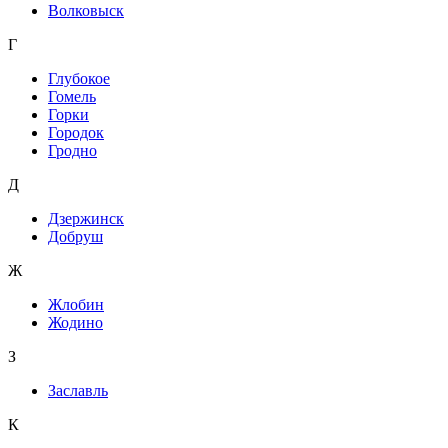
Волковыск
Г
Глубокое
Гомель
Горки
Городок
Гродно
Д
Дзержинск
Добруш
Ж
Жлобин
Жодино
З
Заславль
К