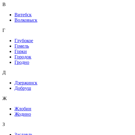
В
Витебск
Волковыск
Г
Глубокое
Гомель
Горки
Городок
Гродно
Д
Дзержинск
Добруш
Ж
Жлобин
Жодино
З
Заславль