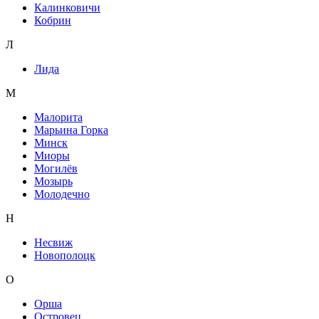
Калинковичи
Кобрин
Л
Лида
М
Малорита
Марьина Горка
Минск
Миоры
Могилёв
Мозырь
Молодечно
Н
Несвиж
Новополоцк
О
Орша
Островец