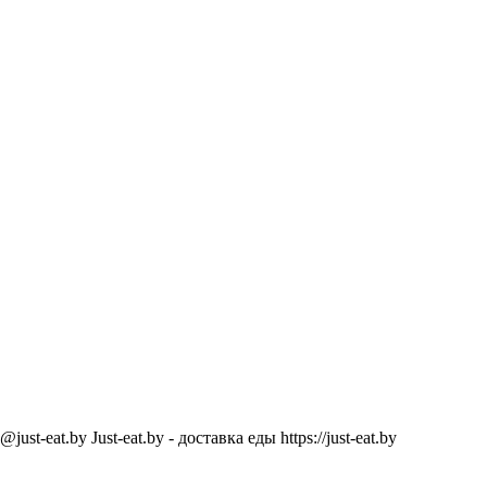
@just-eat.by
Just-eat.by - доставка еды
https://just-eat.by