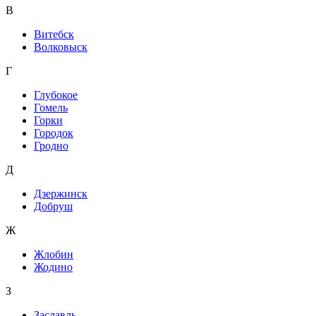
В
Витебск
Волковыск
Г
Глубокое
Гомель
Горки
Городок
Гродно
Д
Дзержинск
Добруш
Ж
Жлобин
Жодино
З
Заславль