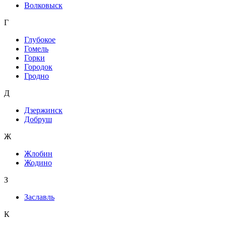
Волковыск
Г
Глубокое
Гомель
Горки
Городок
Гродно
Д
Дзержинск
Добруш
Ж
Жлобин
Жодино
З
Заславль
К