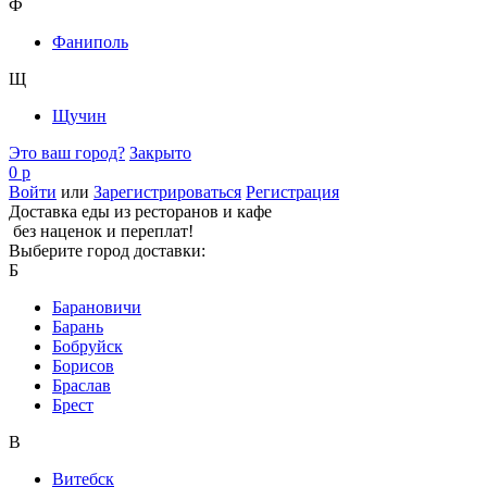
Ф
Фаниполь
Щ
Щучин
Это ваш город?
Закрыто
0 р
Войти
или
Зарегистрироваться
Регистрация
Доставка еды из ресторанов и кафе
без наценок и переплат!
Выберите город доставки:
Б
Барановичи
Барань
Бобруйск
Борисов
Браслав
Брест
В
Витебск