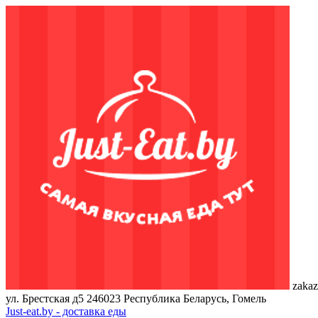
zakaz
ул. Брестская д5
246023
Республика Беларусь, Гомель
Just-eat.by - доставка еды