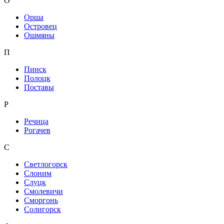
О
Орша
Островец
Ошмяны
П
Пинск
Полоцк
Поставы
Р
Речица
Рогачев
С
Светлогорск
Слоним
Слуцк
Смолевичи
Сморгонь
Солигорск