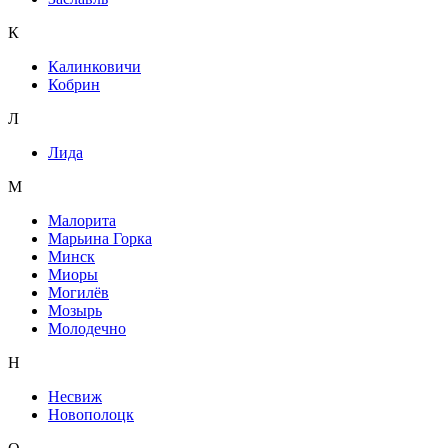
К
Калинковичи
Кобрин
Л
Лида
М
Малорита
Марьина Горка
Минск
Миоры
Могилёв
Мозырь
Молодечно
Н
Несвиж
Новополоцк