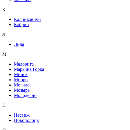
К
Калинковичи
Кобрин
Л
Лида
М
Малорита
Марьина Горка
Минск
Миоры
Могилёв
Мозырь
Молодечно
Н
Несвиж
Новополоцк