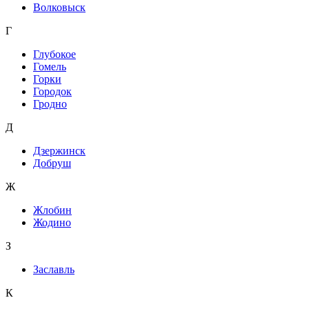
Волковыск
Г
Глубокое
Гомель
Горки
Городок
Гродно
Д
Дзержинск
Добруш
Ж
Жлобин
Жодино
З
Заславль
К