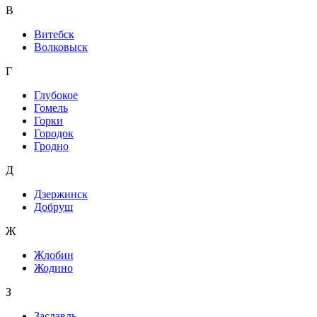
В
Витебск
Волковыск
Г
Глубокое
Гомель
Горки
Городок
Гродно
Д
Дзержинск
Добруш
Ж
Жлобин
Жодино
З
Заславль