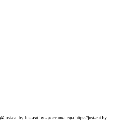
@just-eat.by
Just-eat.by - доставка еды
https://just-eat.by