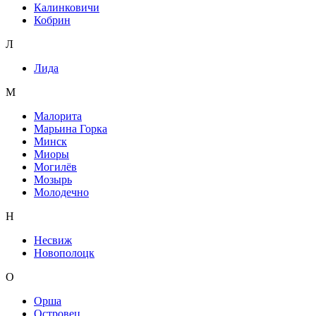
Калинковичи
Кобрин
Л
Лида
М
Малорита
Марьина Горка
Минск
Миоры
Могилёв
Мозырь
Молодечно
Н
Несвиж
Новополоцк
О
Орша
Островец