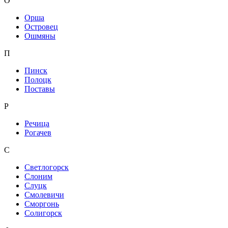
О
Орша
Островец
Ошмяны
П
Пинск
Полоцк
Поставы
Р
Речица
Рогачев
С
Светлогорск
Слоним
Слуцк
Смолевичи
Сморгонь
Солигорск