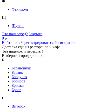
Ф
Фаниполь
Щ
Щучин
Это ваш город?
Закрыто
0 р
Войти
или
Зарегистрироваться
Регистрация
Доставка еды из ресторанов и кафе
без наценок и переплат!
Выберите город доставки:
Б
Барановичи
Барань
Бобруйск
Борисов
Браслав
Брест
В
Витебск