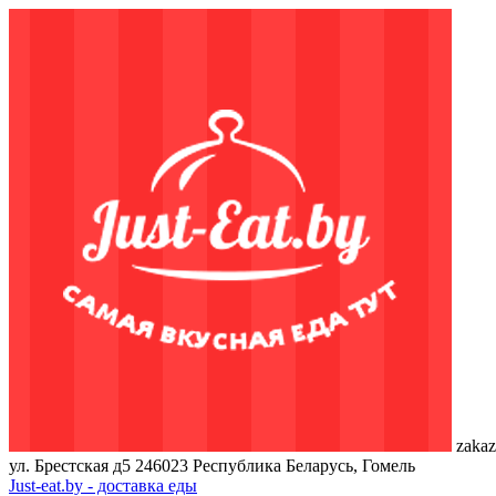
zakaz
ул. Брестская д5
246023
Республика Беларусь, Гомель
Just-eat.by - доставка еды