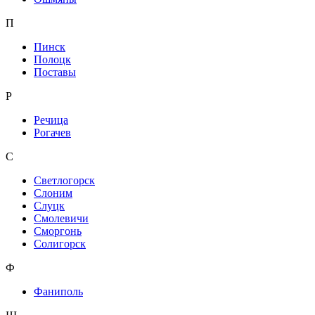
П
Пинск
Полоцк
Поставы
Р
Речица
Рогачев
С
Светлогорск
Слоним
Слуцк
Смолевичи
Сморгонь
Солигорск
Ф
Фаниполь