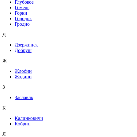
Глубокое
Гомель
Горки
Городок
Гродно
Д
Дзержинск
Добруш
Ж
Жлобин
Жодино
З
Заславль
К
Калинковичи
Кобрин
Л