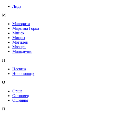
Лида
М
Малорита
Марьина Горка
Минск
Миоры
Могилёв
Мозырь
Молодечно
Н
Несвиж
Новополоцк
О
Орша
Островец
Ошмяны
П