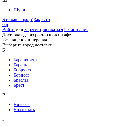
Щ
Щучин
Это ваш город?
Закрыто
0 р
Войти
или
Зарегистрироваться
Регистрация
Доставка еды из ресторанов и кафе
без наценок и переплат!
Выберите город доставки:
Б
Барановичи
Барань
Бобруйск
Борисов
Браслав
Брест
В
Витебск
Волковыск
Г