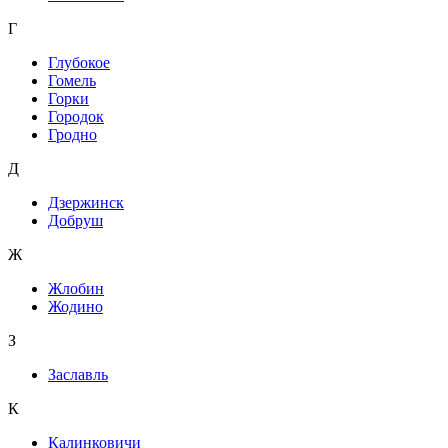
Г
Глубокое
Гомель
Горки
Городок
Гродно
Д
Дзержинск
Добруш
Ж
Жлобин
Жодино
З
Заславль
К
Калинковичи