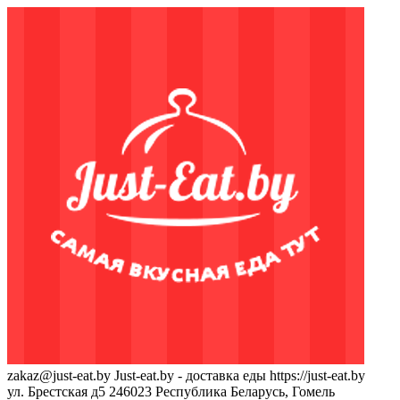
zakaz@just-eat.by
Just-eat.by - доставка еды
https://just-eat.by
ул. Брестская д5
246023
Республика Беларусь, Гомель