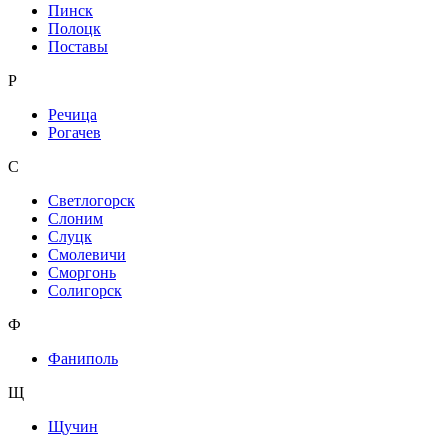
Пинск
Полоцк
Поставы
Р
Речица
Рогачев
С
Светлогорск
Слоним
Слуцк
Смолевичи
Сморгонь
Солигорск
Ф
Фаниполь
Щ
Щучин