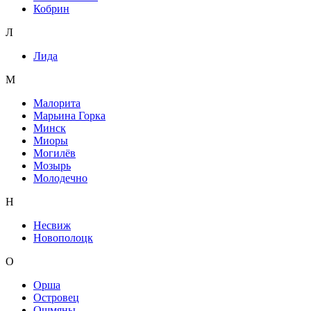
Кобрин
Л
Лида
М
Малорита
Марьина Горка
Минск
Миоры
Могилёв
Мозырь
Молодечно
Н
Несвиж
Новополоцк
О
Орша
Островец
Ошмяны