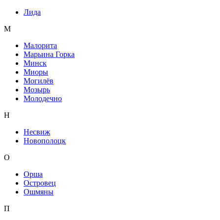
Лида
М
Малорита
Марьина Горка
Минск
Миоры
Могилёв
Мозырь
Молодечно
Н
Несвиж
Новополоцк
О
Орша
Островец
Ошмяны
П