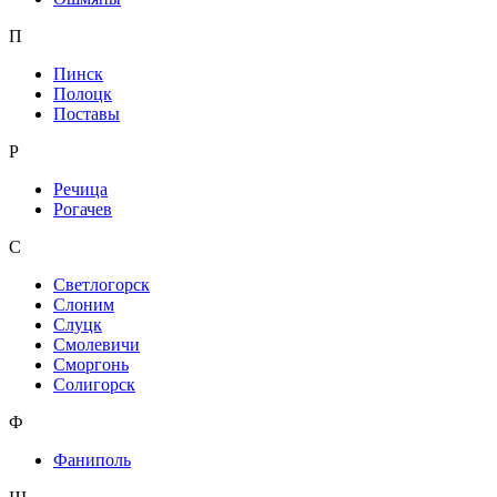
П
Пинск
Полоцк
Поставы
Р
Речица
Рогачев
С
Светлогорск
Слоним
Слуцк
Смолевичи
Сморгонь
Солигорск
Ф
Фаниполь