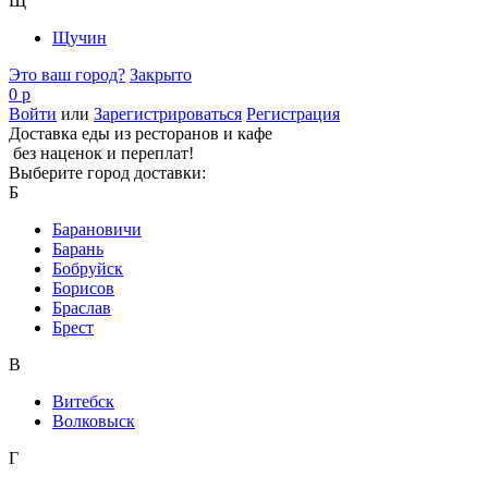
Щ
Щучин
Это ваш город?
Закрыто
0 р
Войти
или
Зарегистрироваться
Регистрация
Доставка еды из ресторанов и кафе
без наценок и переплат!
Выберите город доставки:
Б
Барановичи
Барань
Бобруйск
Борисов
Браслав
Брест
В
Витебск
Волковыск
Г