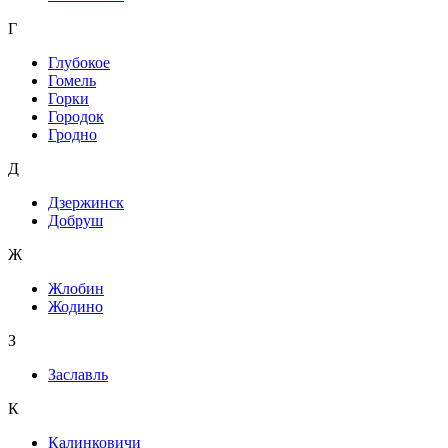
Г
Глубокое
Гомель
Горки
Городок
Гродно
Д
Дзержинск
Добруш
Ж
Жлобин
Жодино
З
Заславль
К
Калинковичи