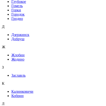
Глубокое
Гомель
Горки
Городок
Гродно
Д
Дзержинск
Добруш
Ж
Жлобин
Жодино
З
Заславль
К
Калинковичи
Кобрин
Л