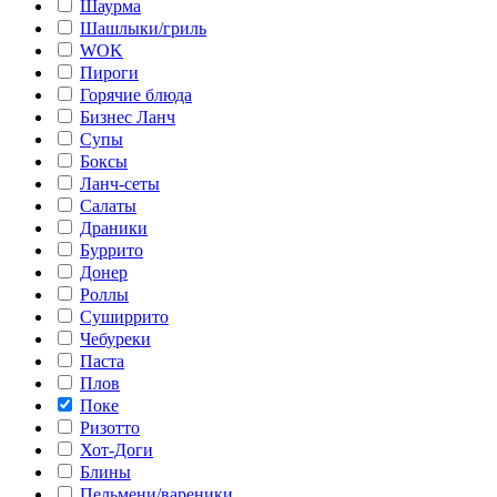
Шаурма
Шашлыки/гриль
WOK
Пироги
Горячие блюда
Бизнес Ланч
Супы
Боксы
Ланч-сеты
Салаты
Драники
Буррито
Донер
Роллы
Суширрито
Чебуреки
Паста
Плов
Поке
Ризотто
Хот-Доги
Блины
Пельмени/вареники