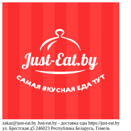
zakaz@just-eat.by
Just-eat.by - доставка еды
https://just-eat.by
ул. Брестская д5
246023
Республика Беларусь, Гомель