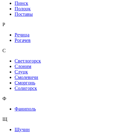
Пинск
Полоцк
Поставы
Р
Речица
Рогачев
С
Светлогорск
Слоним
Слуцк
Смолевичи
Сморгонь
Солигорск
Ф
Фаниполь
Щ
Щучин