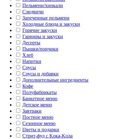
Пельмени/хинкали
Сэндвичи
Запеченные пельмени
Холодные блюда и закуски
Горячие закуски
Гарниры и закуски
Десерты
Пышки/пончики
Хлеб
Напитки
Соусы
Соусы и добавки
Дополнительные ингредиенты
Кофе
Полуфабрикаты
Банкетное меню
Детское меню
Завтраки
Постное меню
Сезонное меню
Цветы и подарки
Стрит-фуд с Kока-Kола