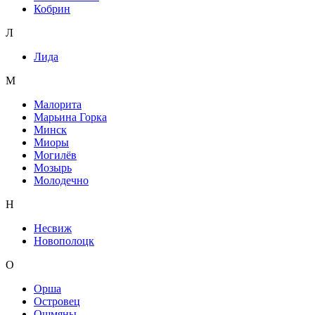
Кобрин
Л
Лида
М
Малорита
Марьина Горка
Минск
Миоры
Могилёв
Мозырь
Молодечно
Н
Несвиж
Новополоцк
О
Орша
Островец
Ошмяны