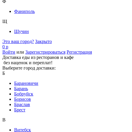
Ф
Фаниполь
Щ
Щучин
Это ваш город?
Закрыто
0 р
Войти
или
Зарегистрироваться
Регистрация
Доставка еды из ресторанов и кафе
без наценок и переплат!
Выберите город доставки:
Б
Барановичи
Барань
Бобруйск
Борисов
Браслав
Брест
В
Витебск