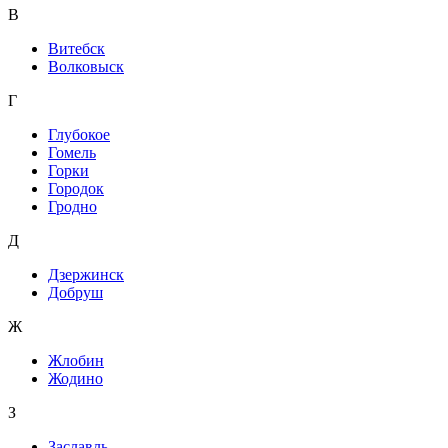
В
Витебск
Волковыск
Г
Глубокое
Гомель
Горки
Городок
Гродно
Д
Дзержинск
Добруш
Ж
Жлобин
Жодино
З
Заславль