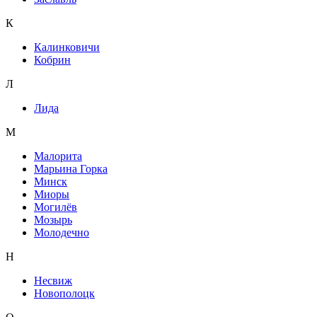
К
Калинковичи
Кобрин
Л
Лида
М
Малорита
Марьина Горка
Минск
Миоры
Могилёв
Мозырь
Молодечно
Н
Несвиж
Новополоцк