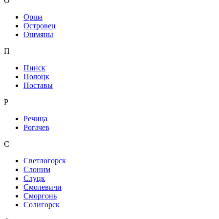
О
Орша
Островец
Ошмяны
П
Пинск
Полоцк
Поставы
Р
Речица
Рогачев
С
Светлогорск
Слоним
Слуцк
Смолевичи
Сморгонь
Солигорск