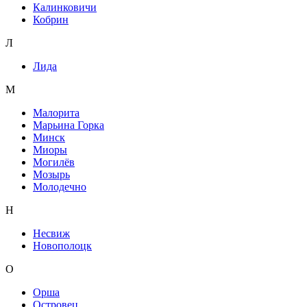
Калинковичи
Кобрин
Л
Лида
М
Малорита
Марьина Горка
Минск
Миоры
Могилёв
Мозырь
Молодечно
Н
Несвиж
Новополоцк
О
Орша
Островец