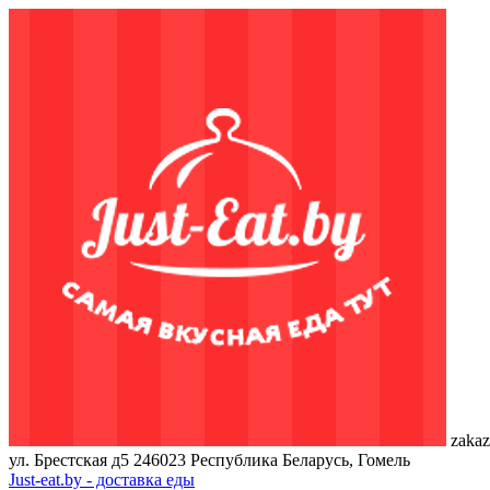
zakaz
ул. Брестская д5
246023
Республика Беларусь, Гомель
Just-eat.by - доставка еды