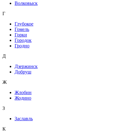
Волковыск
Г
Глубокое
Гомель
Горки
Городок
Гродно
Д
Дзержинск
Добруш
Ж
Жлобин
Жодино
З
Заславль
К