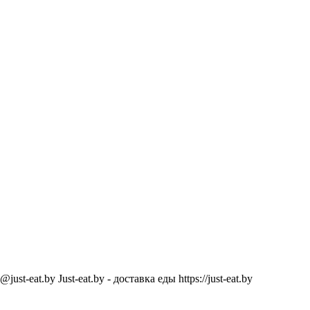
@just-eat.by
Just-eat.by - доставка еды
https://just-eat.by