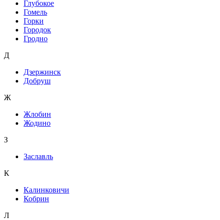
Глубокое
Гомель
Горки
Городок
Гродно
Д
Дзержинск
Добруш
Ж
Жлобин
Жодино
З
Заславль
К
Калинковичи
Кобрин
Л