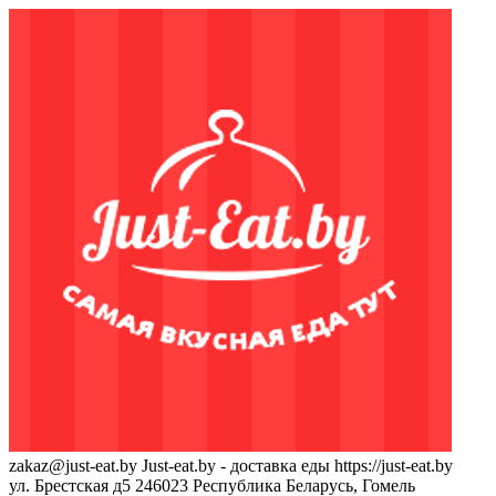
zakaz@just-eat.by
Just-eat.by - доставка еды
https://just-eat.by
ул. Брестская д5
246023
Республика Беларусь, Гомель