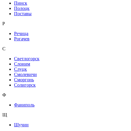
Пинск
Полоцк
Поставы
Р
Речица
Рогачев
С
Светлогорск
Слоним
Слуцк
Смолевичи
Сморгонь
Солигорск
Ф
Фаниполь
Щ
Щучин