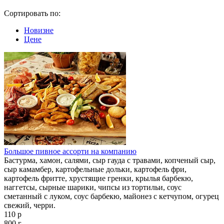
Сортировать по:
Новизне
Цене
Большое пивное ассорти на компанию
Бастурма, хамон, салями, сыр гауда с травами, копченый сыр,
сыр камамбер, картофельные дольки, картофель фри,
картофель фритте, хрустящие гренки, крылья барбекю,
наггетсы, сырные шарики, чипсы из тортильи, соус
сметанный с луком, соус барбекю, майонез с кетчупом, огурец
свежий, черри.
110 р
800 г