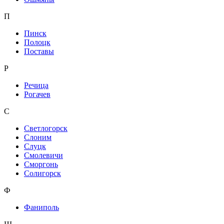
П
Пинск
Полоцк
Поставы
Р
Речица
Рогачев
С
Светлогорск
Слоним
Слуцк
Смолевичи
Сморгонь
Солигорск
Ф
Фаниполь