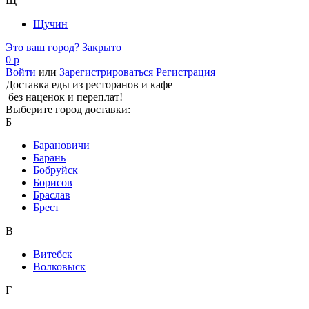
Щ
Щучин
Это ваш город?
Закрыто
0 р
Войти
или
Зарегистрироваться
Регистрация
Доставка еды из ресторанов и кафе
без наценок и переплат!
Выберите город доставки:
Б
Барановичи
Барань
Бобруйск
Борисов
Браслав
Брест
В
Витебск
Волковыск
Г