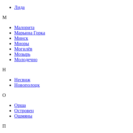
Лида
М
Малорита
Марьина Горка
Минск
Миоры
Могилёв
Мозырь
Молодечно
Н
Несвиж
Новополоцк
О
Орша
Островец
Ошмяны
П