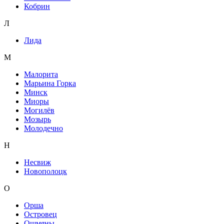
Кобрин
Л
Лида
М
Малорита
Марьина Горка
Минск
Миоры
Могилёв
Мозырь
Молодечно
Н
Несвиж
Новополоцк
О
Орша
Островец
Ошмяны