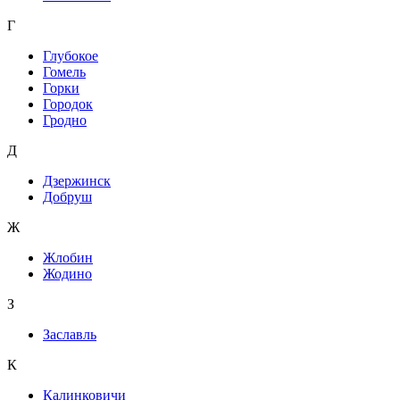
Г
Глубокое
Гомель
Горки
Городок
Гродно
Д
Дзержинск
Добруш
Ж
Жлобин
Жодино
З
Заславль
К
Калинковичи