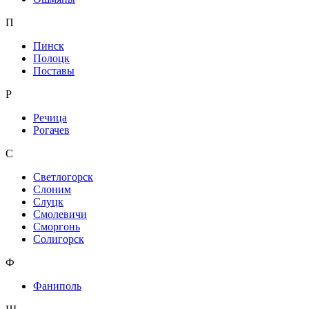
П
Пинск
Полоцк
Поставы
Р
Речица
Рогачев
С
Светлогорск
Слоним
Слуцк
Смолевичи
Сморгонь
Солигорск
Ф
Фаниполь