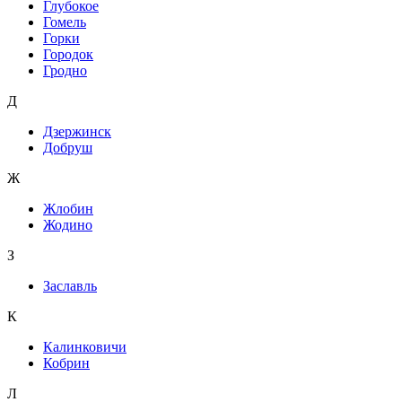
Глубокое
Гомель
Горки
Городок
Гродно
Д
Дзержинск
Добруш
Ж
Жлобин
Жодино
З
Заславль
К
Калинковичи
Кобрин
Л