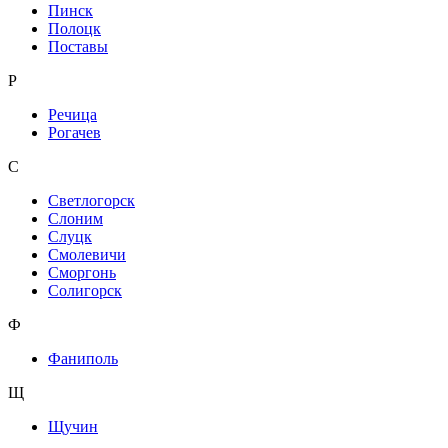
Пинск
Полоцк
Поставы
Р
Речица
Рогачев
С
Светлогорск
Слоним
Слуцк
Смолевичи
Сморгонь
Солигорск
Ф
Фаниполь
Щ
Щучин