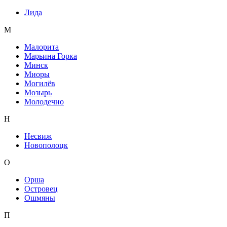
Лида
М
Малорита
Марьина Горка
Минск
Миоры
Могилёв
Мозырь
Молодечно
Н
Несвиж
Новополоцк
О
Орша
Островец
Ошмяны
П