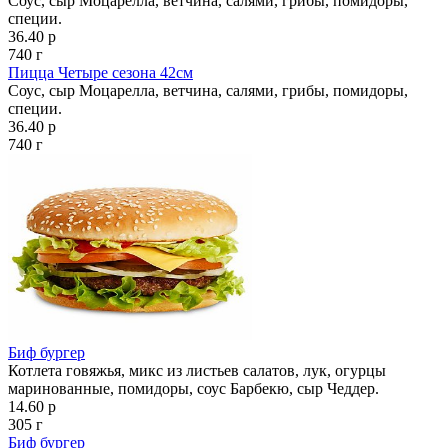
Соус, сыр Моцарелла, ветчина, салями, грибы, помидоры,
специи.
36.40 р
740 г
Пицца Четыре сезона 42см
Соус, сыр Моцарелла, ветчина, салями, грибы, помидоры,
специи.
36.40 р
740 г
Биф бургер
Котлета говяжья, микс из листьев салатов, лук, огурцы
маринованные, помидоры, соус Барбекю, сыр Чеддер.
14.60 р
305 г
Биф бургер