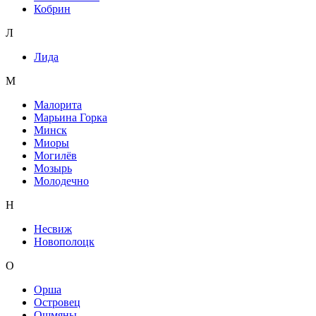
Кобрин
Л
Лида
М
Малорита
Марьина Горка
Минск
Миоры
Могилёв
Мозырь
Молодечно
Н
Несвиж
Новополоцк
О
Орша
Островец
Ошмяны