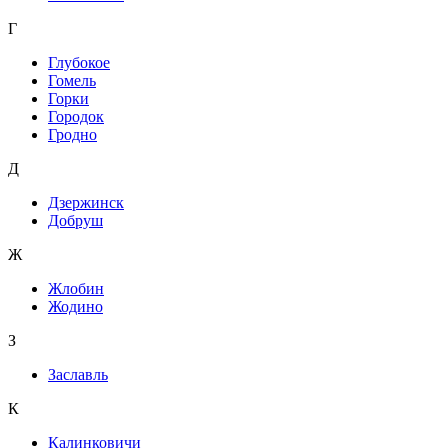
Г
Глубокое
Гомель
Горки
Городок
Гродно
Д
Дзержинск
Добруш
Ж
Жлобин
Жодино
З
Заславль
К
Калинковичи