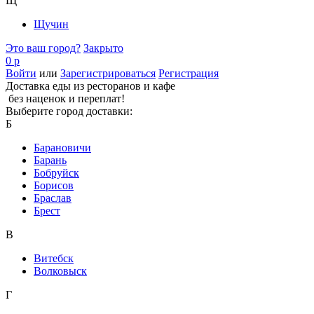
Щ
Щучин
Это ваш город?
Закрыто
0 р
Войти
или
Зарегистрироваться
Регистрация
Доставка еды из ресторанов и кафе
без наценок и переплат!
Выберите город доставки:
Б
Барановичи
Барань
Бобруйск
Борисов
Браслав
Брест
В
Витебск
Волковыск
Г