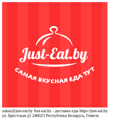
zakaz@just-eat.by
Just-eat.by - доставка еды
https://just-eat.by
ул. Брестская д5
246023
Республика Беларусь, Гомель