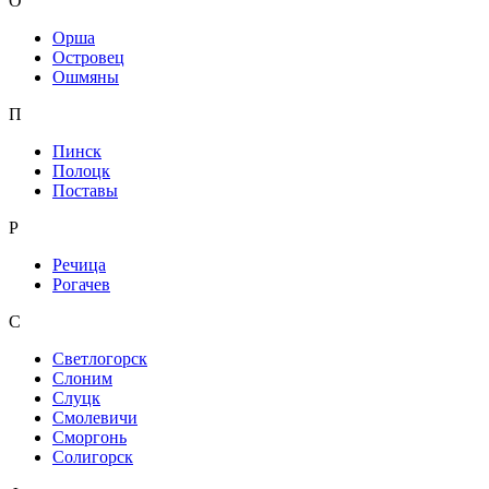
О
Орша
Островец
Ошмяны
П
Пинск
Полоцк
Поставы
Р
Речица
Рогачев
С
Светлогорск
Слоним
Слуцк
Смолевичи
Сморгонь
Солигорск