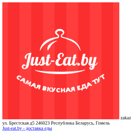
zakaz
ул. Брестская д5
246023
Республика Беларусь, Гомель
Just-eat.by - доставка еды