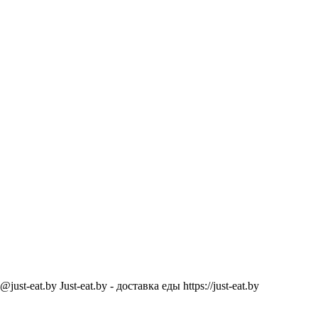
@just-eat.by
Just-eat.by - доставка еды
https://just-eat.by