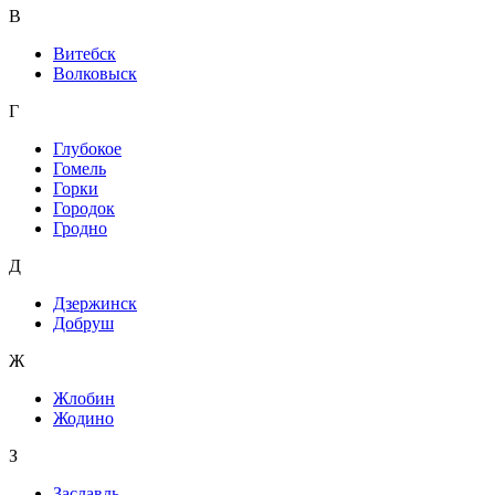
В
Витебск
Волковыск
Г
Глубокое
Гомель
Горки
Городок
Гродно
Д
Дзержинск
Добруш
Ж
Жлобин
Жодино
З
Заславль