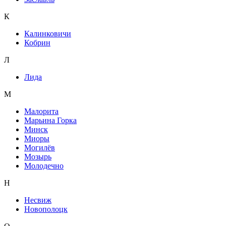
К
Калинковичи
Кобрин
Л
Лида
М
Малорита
Марьина Горка
Минск
Миоры
Могилёв
Мозырь
Молодечно
Н
Несвиж
Новополоцк