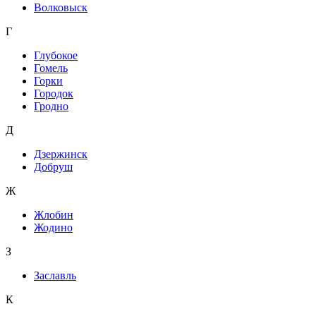
Волковыск
Г
Глубокое
Гомель
Горки
Городок
Гродно
Д
Дзержинск
Добруш
Ж
Жлобин
Жодино
З
Заславль
К