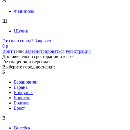
Ф
Фаниполь
Щ
Щучин
Это ваш город?
Закрыто
0 р
Войти
или
Зарегистрироваться
Регистрация
Доставка еды из ресторанов и кафе
без наценок и переплат!
Выберите город доставки:
Б
Барановичи
Барань
Бобруйск
Борисов
Браслав
Брест
В
Витебск