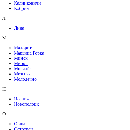
Калинковичи
Кобрин
Л
Лида
М
Малорита
Марьина Горка
Минск
Миоры
Могилёв
Мозырь
Молодечно
Н
Несвиж
Новополоцк
О
Орша
Островец