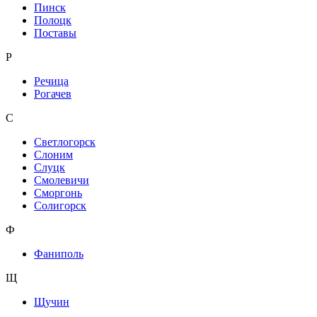
Пинск
Полоцк
Поставы
Р
Речица
Рогачев
С
Светлогорск
Слоним
Слуцк
Смолевичи
Сморгонь
Солигорск
Ф
Фаниполь
Щ
Щучин