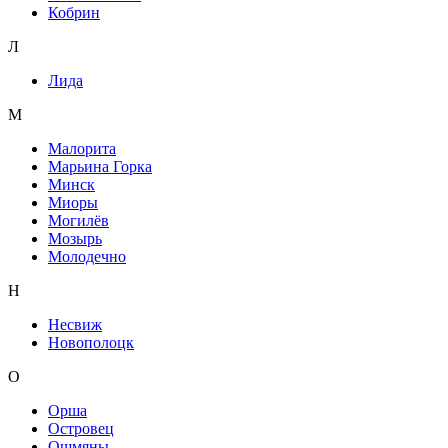
Кобрин
Л
Лида
М
Малорита
Марьина Горка
Минск
Миоры
Могилёв
Мозырь
Молодечно
Н
Несвиж
Новополоцк
О
Орша
Островец
Ошмяны