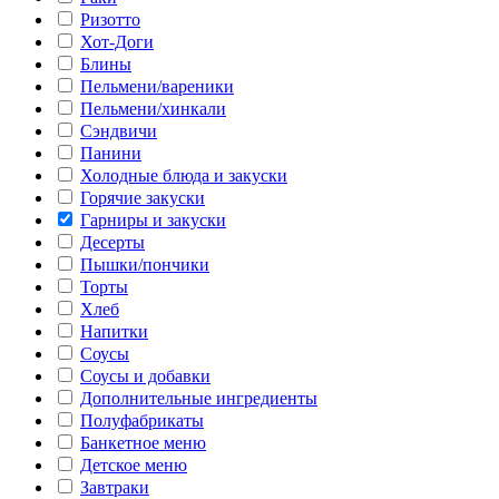
Ризотто
Хот-Доги
Блины
Пельмени/вареники
Пельмени/хинкали
Сэндвичи
Панини
Холодные блюда и закуски
Горячие закуски
Гарниры и закуски
Десерты
Пышки/пончики
Торты
Хлеб
Напитки
Соусы
Соусы и добавки
Дополнительные ингредиенты
Полуфабрикаты
Банкетное меню
Детское меню
Завтраки