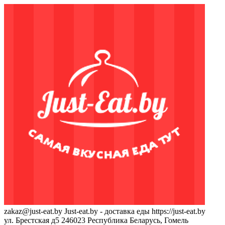
zakaz@just-eat.by
Just-eat.by - доставка еды
https://just-eat.by
ул. Брестская д5
246023
Республика Беларусь, Гомель