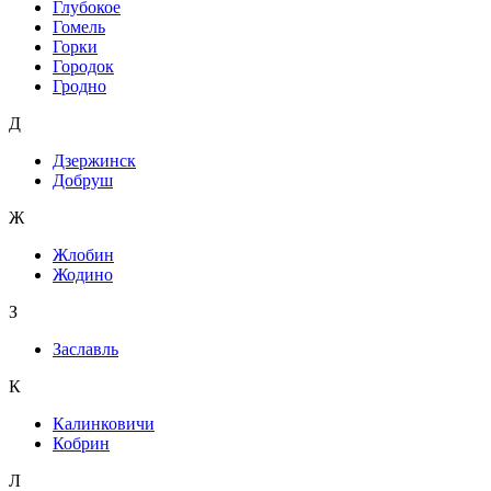
Глубокое
Гомель
Горки
Городок
Гродно
Д
Дзержинск
Добруш
Ж
Жлобин
Жодино
З
Заславль
К
Калинковичи
Кобрин
Л