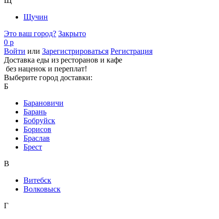
Щ
Щучин
Это ваш город?
Закрыто
0 р
Войти
или
Зарегистрироваться
Регистрация
Доставка еды из ресторанов и кафе
без наценок и переплат!
Выберите город доставки:
Б
Барановичи
Барань
Бобруйск
Борисов
Браслав
Брест
В
Витебск
Волковыск
Г