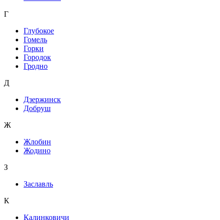
Г
Глубокое
Гомель
Горки
Городок
Гродно
Д
Дзержинск
Добруш
Ж
Жлобин
Жодино
З
Заславль
К
Калинковичи