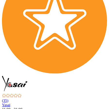
(35)
Yasai