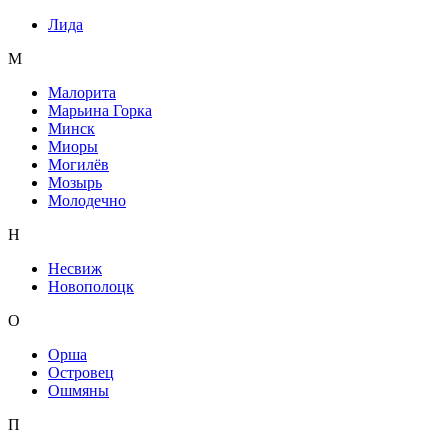
Лида
М
Малорита
Марьина Горка
Минск
Миоры
Могилёв
Мозырь
Молодечно
Н
Несвиж
Новополоцк
О
Орша
Островец
Ошмяны
П