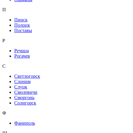
П
Пинск
Полоцк
Поставы
Р
Речица
Рогачев
С
Светлогорск
Слоним
Слуцк
Смолевичи
Сморгонь
Солигорск
Ф
Фаниполь