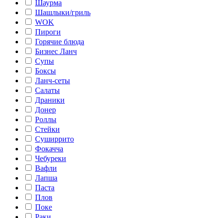
Шаурма
Шашлыки/гриль
WOK
Пироги
Горячие блюда
Бизнес Ланч
Супы
Боксы
Ланч-сеты
Салаты
Драники
Донер
Роллы
Стейки
Суширрито
Фокачча
Чебуреки
Вафли
Лапша
Паста
Плов
Поке
Раки