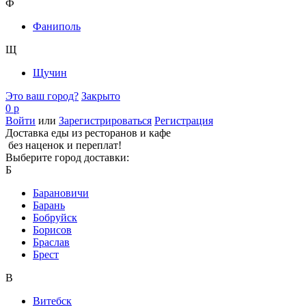
Ф
Фаниполь
Щ
Щучин
Это ваш город?
Закрыто
0 р
Войти
или
Зарегистрироваться
Регистрация
Доставка еды из ресторанов и кафе
без наценок и переплат!
Выберите город доставки:
Б
Барановичи
Барань
Бобруйск
Борисов
Браслав
Брест
В
Витебск