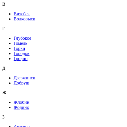
В
Витебск
Волковыск
Г
Глубокое
Гомель
Горки
Городок
Гродно
Д
Дзержинск
Добруш
Ж
Жлобин
Жодино
З
Заславль