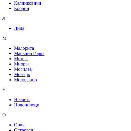
Калинковичи
Кобрин
Л
Лида
М
Малорита
Марьина Горка
Минск
Миоры
Могилёв
Мозырь
Молодечно
Н
Несвиж
Новополоцк
О
Орша
Островец