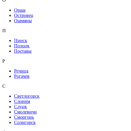
О
Орша
Островец
Ошмяны
П
Пинск
Полоцк
Поставы
Р
Речица
Рогачев
С
Светлогорск
Слоним
Слуцк
Смолевичи
Сморгонь
Солигорск