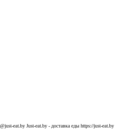
@just-eat.by
Just-eat.by - доставка еды
https://just-eat.by