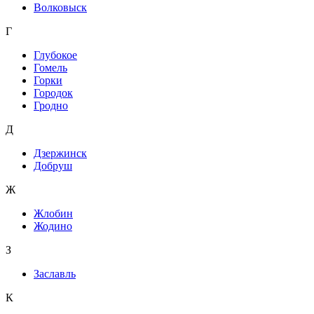
Волковыск
Г
Глубокое
Гомель
Горки
Городок
Гродно
Д
Дзержинск
Добруш
Ж
Жлобин
Жодино
З
Заславль
К