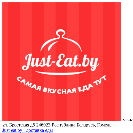
zakaz
ул. Брестская д5
246023
Республика Беларусь, Гомель
Just-eat.by - доставка еды