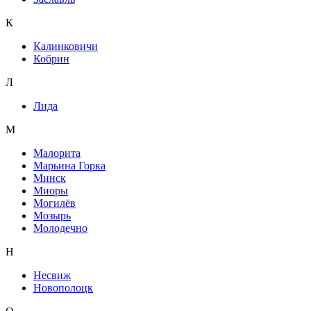
К
Калинковичи
Кобрин
Л
Лида
М
Малорита
Марьина Горка
Минск
Миоры
Могилёв
Мозырь
Молодечно
Н
Несвиж
Новополоцк