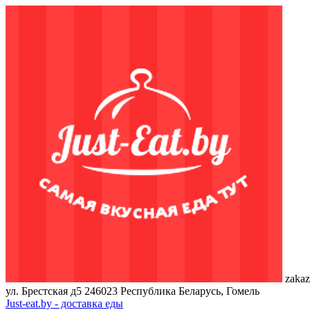
zakaz
ул. Брестская д5
246023
Республика Беларусь, Гомель
Just-eat.by - доставка еды