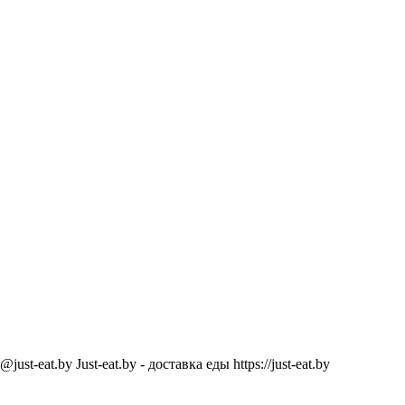
@just-eat.by
Just-eat.by - доставка еды
https://just-eat.by