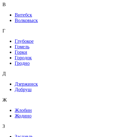
В
Витебск
Волковыск
Г
Глубокое
Гомель
Горки
Городок
Гродно
Д
Дзержинск
Добруш
Ж
Жлобин
Жодино
З
Заславль