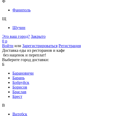
Ф
Фаниполь
Щ
Щучин
Это ваш город?
Закрыто
0 р
Войти
или
Зарегистрироваться
Регистрация
Доставка еды из ресторанов и кафе
без наценок и переплат!
Выберите город доставки:
Б
Барановичи
Барань
Бобруйск
Борисов
Браслав
Брест
В
Витебск