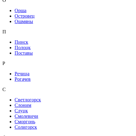
О
Орша
Островец
Ошмяны
П
Пинск
Полоцк
Поставы
Р
Речица
Рогачев
С
Светлогорск
Слоним
Слуцк
Смолевичи
Сморгонь
Солигорск