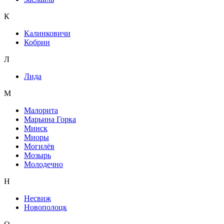
К
Калинковичи
Кобрин
Л
Лида
М
Малорита
Марьина Горка
Минск
Миоры
Могилёв
Мозырь
Молодечно
Н
Несвиж
Новополоцк