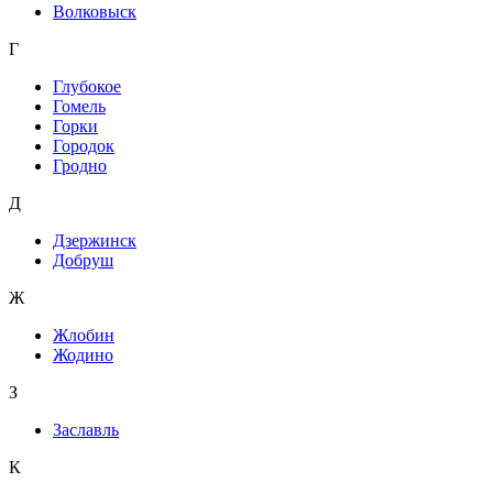
Волковыск
Г
Глубокое
Гомель
Горки
Городок
Гродно
Д
Дзержинск
Добруш
Ж
Жлобин
Жодино
З
Заславль
К