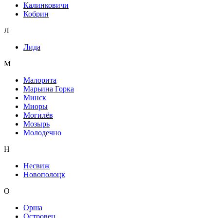
Калинковичи
Кобрин
Л
Лида
М
Малорита
Марьина Горка
Минск
Миоры
Могилёв
Мозырь
Молодечно
Н
Несвиж
Новополоцк
О
Орша
Островец