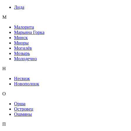
Лида
М
Малорита
Марьина Горка
Минск
Миоры
Могилёв
Мозырь
Молодечно
Н
Несвиж
Новополоцк
О
Орша
Островец
Ошмяны
П