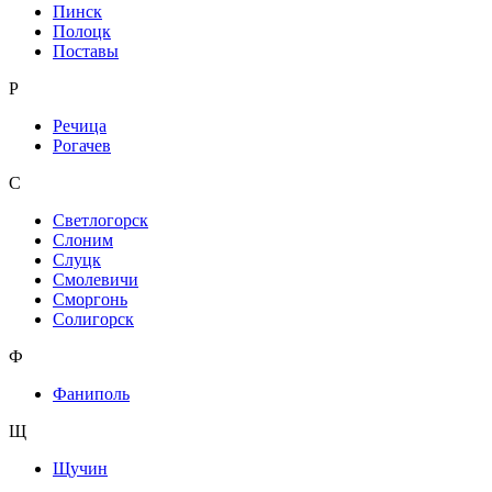
Пинск
Полоцк
Поставы
Р
Речица
Рогачев
С
Светлогорск
Слоним
Слуцк
Смолевичи
Сморгонь
Солигорск
Ф
Фаниполь
Щ
Щучин