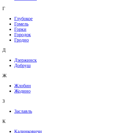
Г
Глубокое
Гомель
Горки
Городок
Гродно
Д
Дзержинск
Добруш
Ж
Жлобин
Жодино
З
Заславль
К
Калинковичи