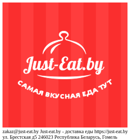
zakaz@just-eat.by
Just-eat.by - доставка еды
https://just-eat.by
ул. Брестская д5
246023
Республика Беларусь, Гомель