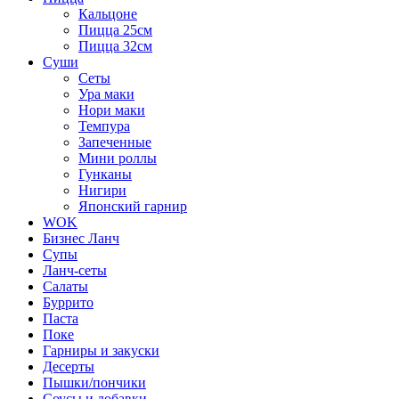
Кальцоне
Пицца 25см
Пицца 32см
Суши
Сеты
Ура маки
Нори маки
Темпура
Запеченные
Мини роллы
Гунканы
Нигири
Японский гарнир
WOK
Бизнес Ланч
Супы
Ланч-сеты
Салаты
Буррито
Паста
Поке
Гарниры и закуски
Десерты
Пышки/пончики
Соусы и добавки