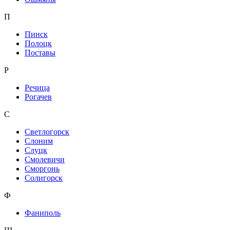
П
Пинск
Полоцк
Поставы
Р
Речица
Рогачев
С
Светлогорск
Слоним
Слуцк
Смолевичи
Сморгонь
Солигорск
Ф
Фаниполь