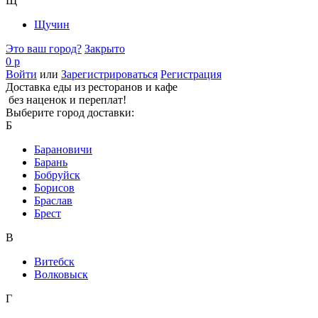
Щ
Щучин
Это ваш город?
Закрыто
0 р
Войти
или
Зарегистрироваться
Регистрация
Доставка еды из ресторанов и кафе
без наценок и переплат!
Выберите город доставки:
Б
Барановичи
Барань
Бобруйск
Борисов
Браслав
Брест
В
Витебск
Волковыск
Г