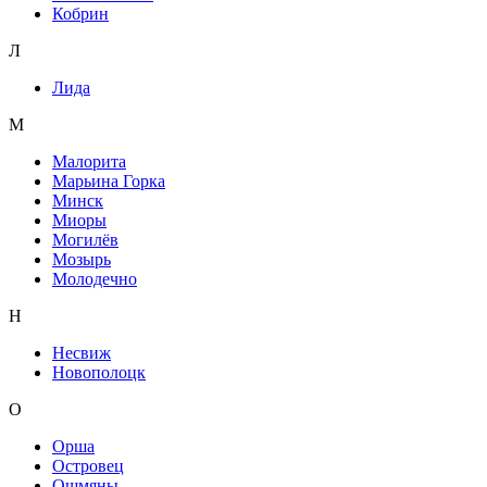
Кобрин
Л
Лида
М
Малорита
Марьина Горка
Минск
Миоры
Могилёв
Мозырь
Молодечно
Н
Несвиж
Новополоцк
О
Орша
Островец
Ошмяны