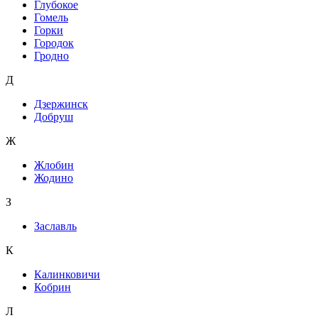
Глубокое
Гомель
Горки
Городок
Гродно
Д
Дзержинск
Добруш
Ж
Жлобин
Жодино
З
Заславль
К
Калинковичи
Кобрин
Л