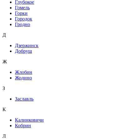
Глубокое
Гомель
Горки
Городок
Гродно
Д
Дзержинск
Добруш
Ж
Жлобин
Жодино
З
Заславль
К
Калинковичи
Кобрин
Л