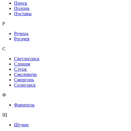
Пинск
Полоцк
Поставы
Р
Речица
Рогачев
С
Светлогорск
Слоним
Слуцк
Смолевичи
Сморгонь
Солигорск
Ф
Фаниполь
Щ
Щучин