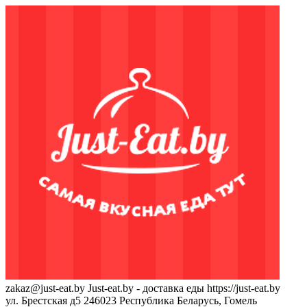
zakaz@just-eat.by
Just-eat.by - доставка еды
https://just-eat.by
ул. Брестская д5
246023
Республика Беларусь, Гомель