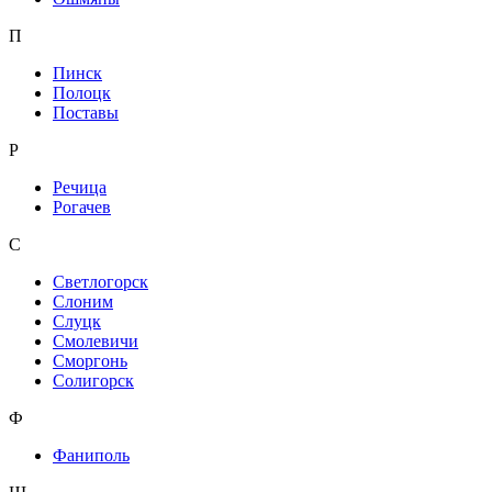
П
Пинск
Полоцк
Поставы
Р
Речица
Рогачев
С
Светлогорск
Слоним
Слуцк
Смолевичи
Сморгонь
Солигорск
Ф
Фаниполь