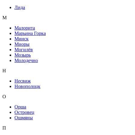
Лида
М
Малорита
Марьина Горка
Минск
Миоры
Могилёв
Мозырь
Молодечно
Н
Несвиж
Новополоцк
О
Орша
Островец
Ошмяны
П