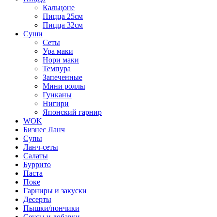
Кальцоне
Пицца 25см
Пицца 32см
Суши
Сеты
Ура маки
Нори маки
Темпура
Запеченные
Мини роллы
Гунканы
Нигири
Японский гарнир
WOK
Бизнес Ланч
Супы
Ланч-сеты
Салаты
Буррито
Паста
Поке
Гарниры и закуски
Десерты
Пышки/пончики
Соусы и добавки