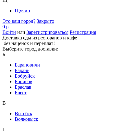
Щ
Щучин
Это ваш город?
Закрыто
0 р
Войти
или
Зарегистрироваться
Регистрация
Доставка еды из ресторанов и кафе
без наценок и переплат!
Выберите город доставки:
Б
Барановичи
Барань
Бобруйск
Борисов
Браслав
Брест
В
Витебск
Волковыск
Г