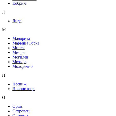
Кобрин
Л
Лида
М
Малорита
Марьина Горка
Минск
Миоры
Могилёв
Мозырь
Молодечно
Н
Несвиж
Новополоцк
О
Орша
Островец
Ошмяны