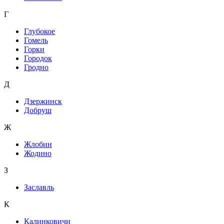
Г
Глубокое
Гомель
Горки
Городок
Гродно
Д
Дзержинск
Добруш
Ж
Жлобин
Жодино
З
Заславль
К
Калинковичи