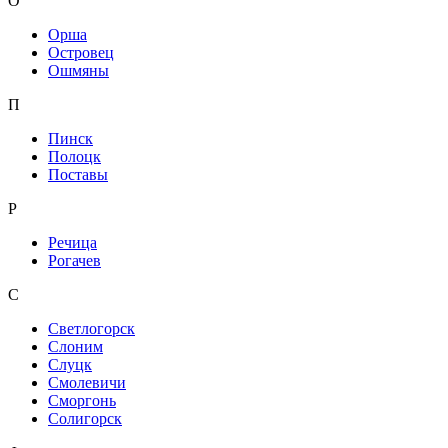
О
Орша
Островец
Ошмяны
П
Пинск
Полоцк
Поставы
Р
Речица
Рогачев
С
Светлогорск
Слоним
Слуцк
Смолевичи
Сморгонь
Солигорск