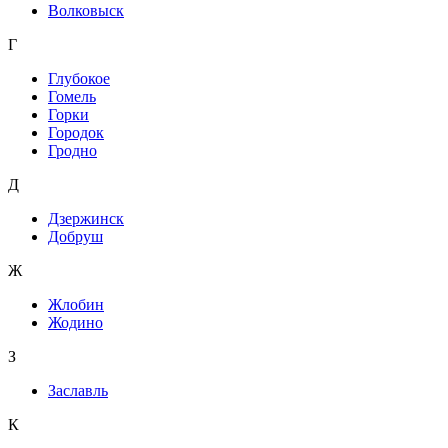
Волковыск
Г
Глубокое
Гомель
Горки
Городок
Гродно
Д
Дзержинск
Добруш
Ж
Жлобин
Жодино
З
Заславль
К