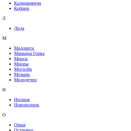
Калинковичи
Кобрин
Л
Лида
М
Малорита
Марьина Горка
Минск
Миоры
Могилёв
Мозырь
Молодечно
Н
Несвиж
Новополоцк
О
Орша
Островец