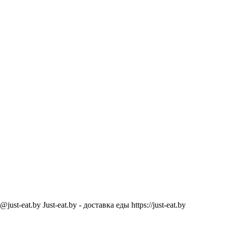
@just-eat.by
Just-eat.by - доставка еды
https://just-eat.by