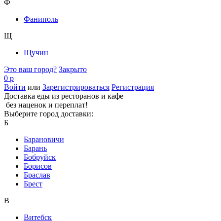
Ф
Фаниполь
Щ
Щучин
Это ваш город?
Закрыто
0 р
Войти
или
Зарегистрироваться
Регистрация
Доставка еды из ресторанов и кафе
без наценок и переплат!
Выберите город доставки:
Б
Барановичи
Барань
Бобруйск
Борисов
Браслав
Брест
В
Витебск