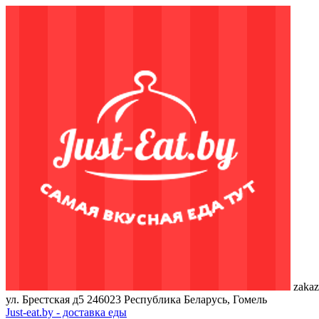
zakaz
ул. Брестская д5
246023
Республика Беларусь, Гомель
Just-eat.by - доставка еды