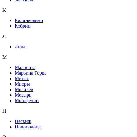
К
Калинковичи
Кобрин
Л
Лида
М
Малорита
Марьина Горка
Минск
Миоры
Могилёв
Мозырь
Молодечно
Н
Несвиж
Новополоцк