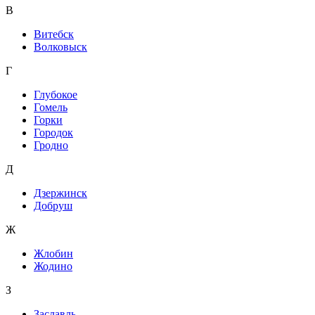
В
Витебск
Волковыск
Г
Глубокое
Гомель
Горки
Городок
Гродно
Д
Дзержинск
Добруш
Ж
Жлобин
Жодино
З
Заславль