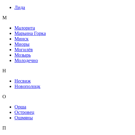
Лида
М
Малорита
Марьина Горка
Минск
Миоры
Могилёв
Мозырь
Молодечно
Н
Несвиж
Новополоцк
О
Орша
Островец
Ошмяны
П