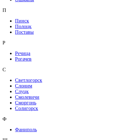
П
Пинск
Полоцк
Поставы
Р
Речица
Рогачев
С
Светлогорск
Слоним
Слуцк
Смолевичи
Сморгонь
Солигорск
Ф
Фаниполь