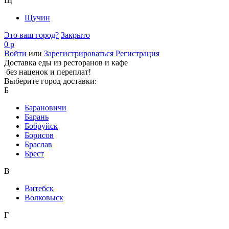
Щ
Щучин
Это ваш город?
Закрыто
0 р
Войти
или
Зарегистрироваться
Регистрация
Доставка еды из ресторанов и кафе
без наценок и переплат!
Выберите город доставки:
Б
Барановичи
Барань
Бобруйск
Борисов
Браслав
Брест
В
Витебск
Волковыск
Г