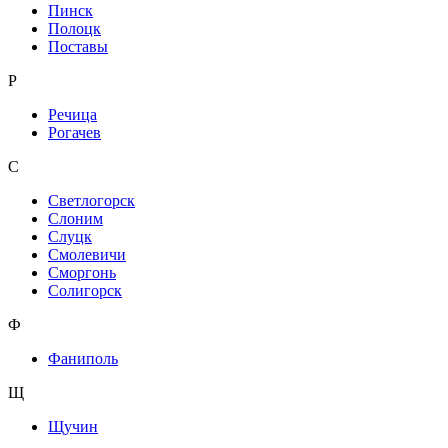
Пинск
Полоцк
Поставы
Р
Речица
Рогачев
С
Светлогорск
Слоним
Слуцк
Смолевичи
Сморгонь
Солигорск
Ф
Фаниполь
Щ
Щучин