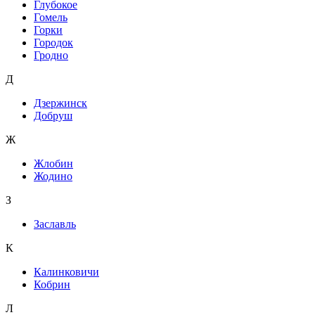
Глубокое
Гомель
Горки
Городок
Гродно
Д
Дзержинск
Добруш
Ж
Жлобин
Жодино
З
Заславль
К
Калинковичи
Кобрин
Л