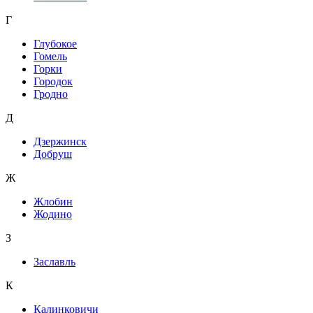
Г
Глубокое
Гомель
Горки
Городок
Гродно
Д
Дзержинск
Добруш
Ж
Жлобин
Жодино
З
Заславль
К
Калинковичи