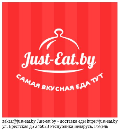
zakaz@just-eat.by
Just-eat.by - доставка еды
https://just-eat.by
ул. Брестская д5
246023
Республика Беларусь, Гомель