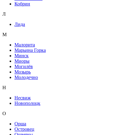
Кобрин
Л
Лида
М
Малорита
Марьина Горка
Минск
Миоры
Могилёв
Мозырь
Молодечно
Н
Несвиж
Новополоцк
О
Орша
Островец
Ошмяны