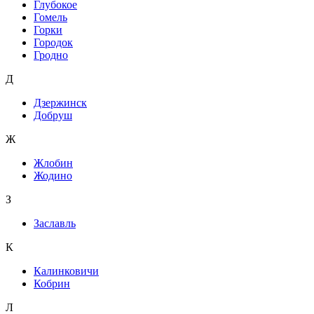
Глубокое
Гомель
Горки
Городок
Гродно
Д
Дзержинск
Добруш
Ж
Жлобин
Жодино
З
Заславль
К
Калинковичи
Кобрин
Л