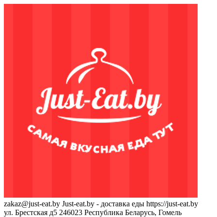
zakaz@just-eat.by
Just-eat.by - доставка еды
https://just-eat.by
ул. Брестская д5
246023
Республика Беларусь, Гомель