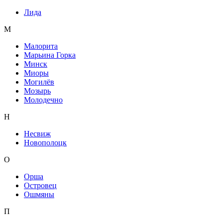
Лида
М
Малорита
Марьина Горка
Минск
Миоры
Могилёв
Мозырь
Молодечно
Н
Несвиж
Новополоцк
О
Орша
Островец
Ошмяны
П