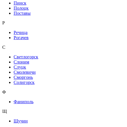
Пинск
Полоцк
Поставы
Р
Речица
Рогачев
С
Светлогорск
Слоним
Слуцк
Смолевичи
Сморгонь
Солигорск
Ф
Фаниполь
Щ
Щучин