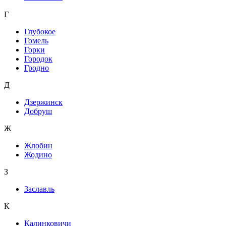
Г
Глубокое
Гомель
Горки
Городок
Гродно
Д
Дзержинск
Добруш
Ж
Жлобин
Жодино
З
Заславль
К
Калинковичи