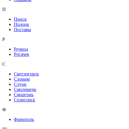
П
Пинск
Полоцк
Поставы
Р
Речица
Рогачев
С
Светлогорск
Слоним
Слуцк
Смолевичи
Сморгонь
Солигорск
Ф
Фаниполь