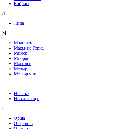
Кобрин
Л
Лида
М
Малорита
Марьина Горка
Минск
Миоры
Могилёв
Мозырь
Молодечно
Н
Несвиж
Новополоцк
О
Орша
Островец
Ошмяны