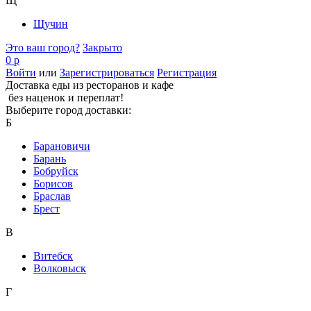
Щ
Щучин
Это ваш город?
Закрыто
0 р
Войти
или
Зарегистрироваться
Регистрация
Доставка еды из ресторанов и кафе
без наценок и переплат!
Выберите город доставки:
Б
Барановичи
Барань
Бобруйск
Борисов
Браслав
Брест
В
Витебск
Волковыск
Г