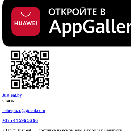
Just-eat.by
Связь
nabeipuzo@gmail.com
+375 44 596 56 96
2014 © Just-eat — доставка вкусной еды в городах Беларуси.