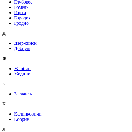
Глубокое
Гомель
Горки
Городок
Гродно
Д
Дзержинск
Добруш
Ж
Жлобин
Жодино
З
Заславль
К
Калинковичи
Кобрин
Л