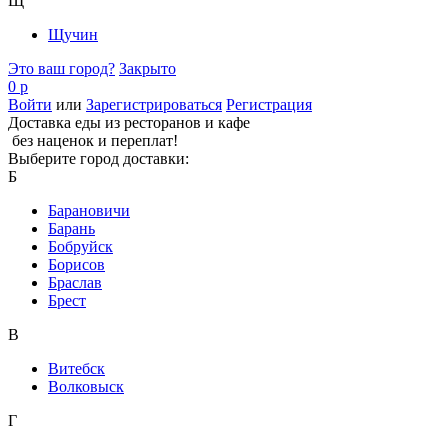
Щ
Щучин
Это ваш город?
Закрыто
0 р
Войти
или
Зарегистрироваться
Регистрация
Доставка еды из ресторанов и кафе
без наценок и переплат!
Выберите город доставки:
Б
Барановичи
Барань
Бобруйск
Борисов
Браслав
Брест
В
Витебск
Волковыск
Г