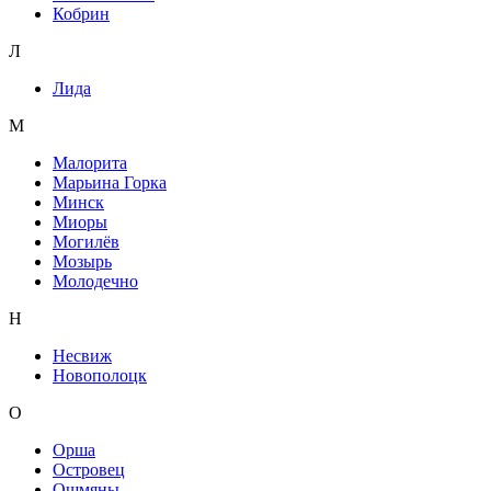
Кобрин
Л
Лида
М
Малорита
Марьина Горка
Минск
Миоры
Могилёв
Мозырь
Молодечно
Н
Несвиж
Новополоцк
О
Орша
Островец
Ошмяны