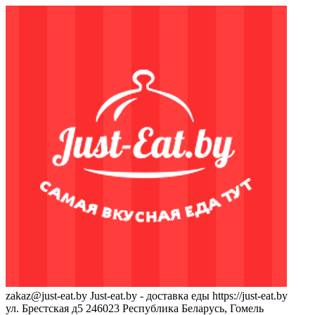
zakaz@just-eat.by
Just-eat.by - доставка еды
https://just-eat.by
ул. Брестская д5
246023
Республика Беларусь, Гомель