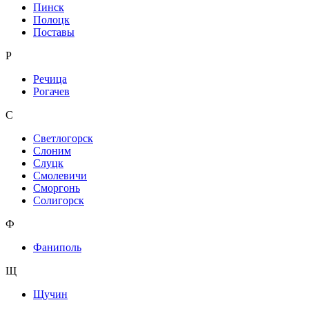
Пинск
Полоцк
Поставы
Р
Речица
Рогачев
С
Светлогорск
Слоним
Слуцк
Смолевичи
Сморгонь
Солигорск
Ф
Фаниполь
Щ
Щучин