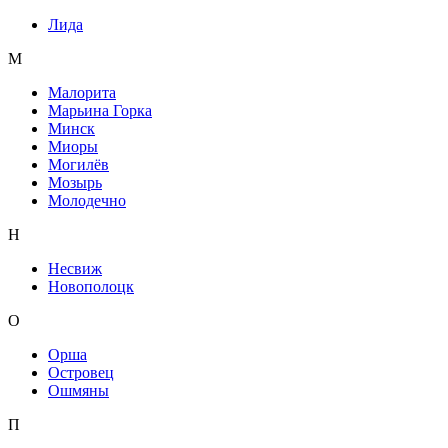
Лида
М
Малорита
Марьина Горка
Минск
Миоры
Могилёв
Мозырь
Молодечно
Н
Несвиж
Новополоцк
О
Орша
Островец
Ошмяны
П