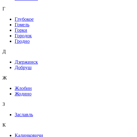
Г
Глубокое
Гомель
Горки
Городок
Гродно
Д
Дзержинск
Добруш
Ж
Жлобин
Жодино
З
Заславль
К
Калинковичи