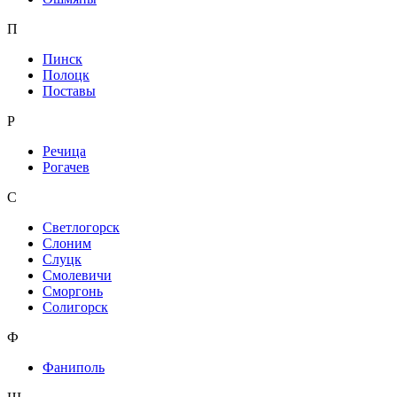
П
Пинск
Полоцк
Поставы
Р
Речица
Рогачев
С
Светлогорск
Слоним
Слуцк
Смолевичи
Сморгонь
Солигорск
Ф
Фаниполь