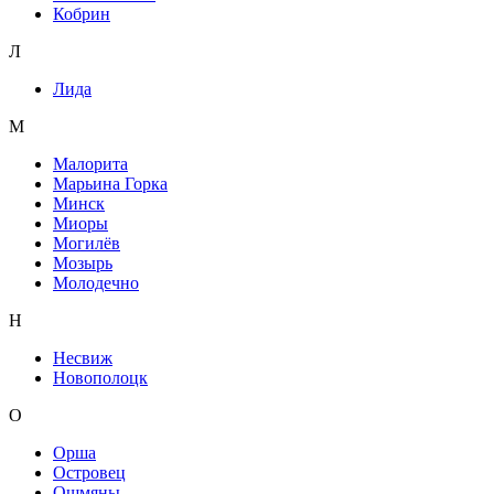
Кобрин
Л
Лида
М
Малорита
Марьина Горка
Минск
Миоры
Могилёв
Мозырь
Молодечно
Н
Несвиж
Новополоцк
О
Орша
Островец
Ошмяны