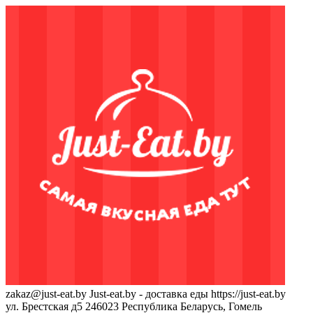
zakaz@just-eat.by
Just-eat.by - доставка еды
https://just-eat.by
ул. Брестская д5
246023
Республика Беларусь, Гомель