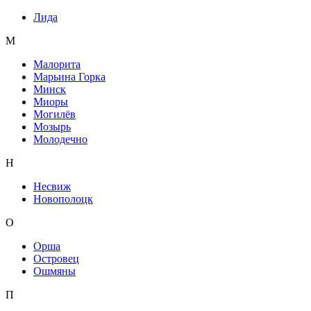
Лида
М
Малорита
Марьина Горка
Минск
Миоры
Могилёв
Мозырь
Молодечно
Н
Несвиж
Новополоцк
О
Орша
Островец
Ошмяны
П