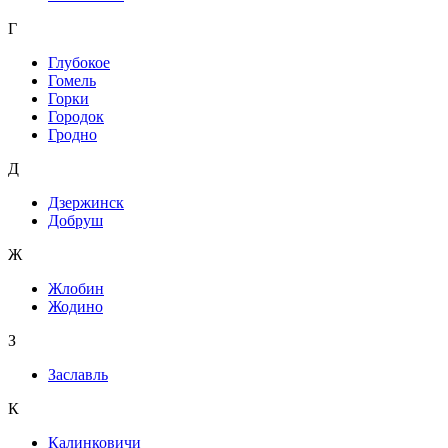
Г
Глубокое
Гомель
Горки
Городок
Гродно
Д
Дзержинск
Добруш
Ж
Жлобин
Жодино
З
Заславль
К
Калинковичи