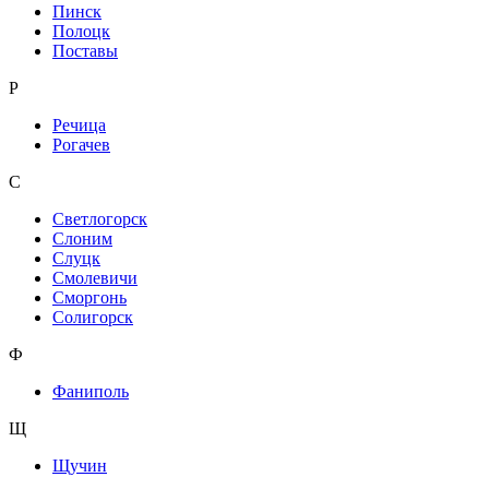
Пинск
Полоцк
Поставы
Р
Речица
Рогачев
С
Светлогорск
Слоним
Слуцк
Смолевичи
Сморгонь
Солигорск
Ф
Фаниполь
Щ
Щучин