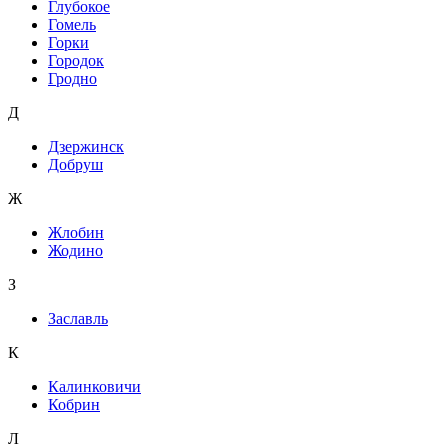
Глубокое
Гомель
Горки
Городок
Гродно
Д
Дзержинск
Добруш
Ж
Жлобин
Жодино
З
Заславль
К
Калинковичи
Кобрин
Л