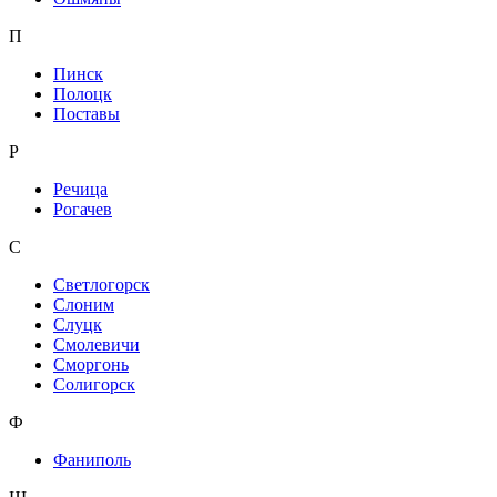
П
Пинск
Полоцк
Поставы
Р
Речица
Рогачев
С
Светлогорск
Слоним
Слуцк
Смолевичи
Сморгонь
Солигорск
Ф
Фаниполь