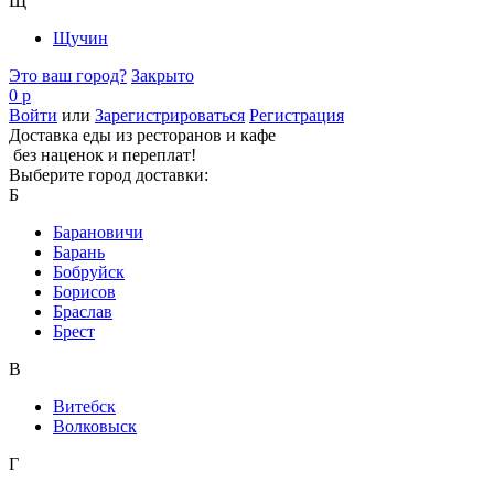
Щ
Щучин
Это ваш город?
Закрыто
0 р
Войти
или
Зарегистрироваться
Регистрация
Доставка еды из ресторанов и кафе
без наценок и переплат!
Выберите город доставки:
Б
Барановичи
Барань
Бобруйск
Борисов
Браслав
Брест
В
Витебск
Волковыск
Г