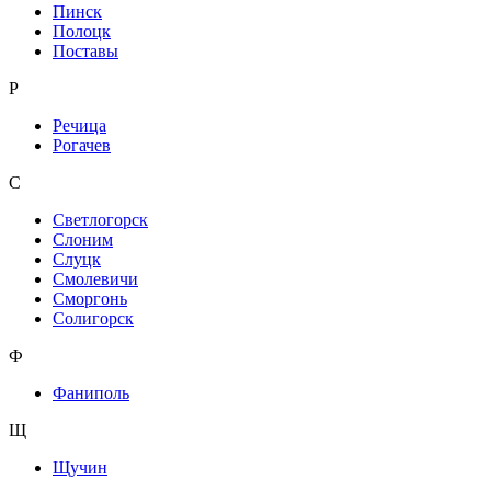
Пинск
Полоцк
Поставы
Р
Речица
Рогачев
С
Светлогорск
Слоним
Слуцк
Смолевичи
Сморгонь
Солигорск
Ф
Фаниполь
Щ
Щучин