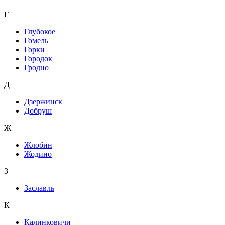
Г
Глубокое
Гомель
Горки
Городок
Гродно
Д
Дзержинск
Добруш
Ж
Жлобин
Жодино
З
Заславль
К
Калинковичи