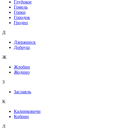
Глубокое
Гомель
Горки
Городок
Гродно
Д
Дзержинск
Добруш
Ж
Жлобин
Жодино
З
Заславль
К
Калинковичи
Кобрин
Л