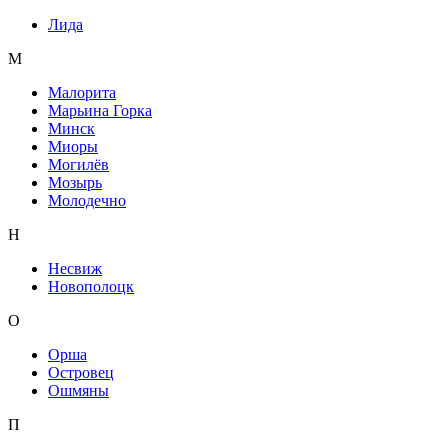
Лида
М
Малорита
Марьина Горка
Минск
Миоры
Могилёв
Мозырь
Молодечно
Н
Несвиж
Новополоцк
О
Орша
Островец
Ошмяны
П