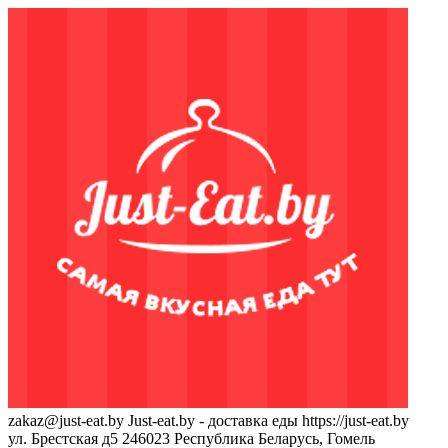
zakaz@just-eat.by
Just-eat.by - доставка еды
https://just-eat.by
ул. Брестская д5
246023
Республика Беларусь, Гомель