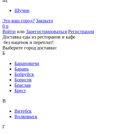
Щ
Щучин
Это ваш город?
Закрыто
0 р
Войти
или
Зарегистрироваться
Регистрация
Доставка еды из ресторанов и кафе
без наценок и переплат!
Выберите город доставки:
Б
Барановичи
Барань
Бобруйск
Борисов
Браслав
Брест
В
Витебск
Волковыск
Г