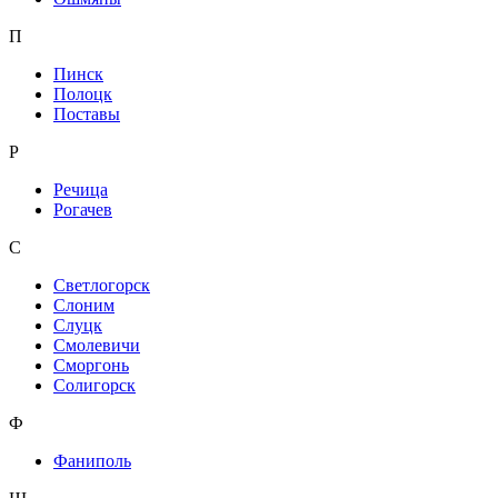
П
Пинск
Полоцк
Поставы
Р
Речица
Рогачев
С
Светлогорск
Слоним
Слуцк
Смолевичи
Сморгонь
Солигорск
Ф
Фаниполь