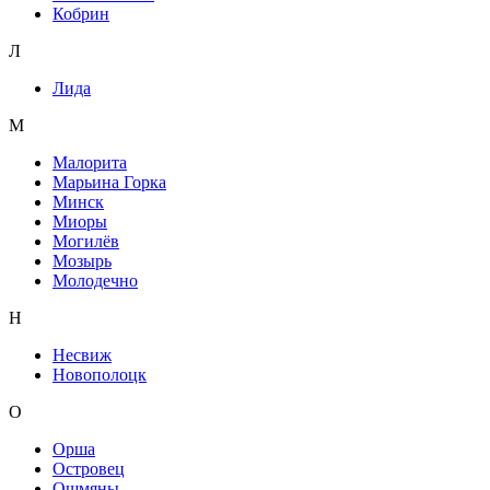
Кобрин
Л
Лида
М
Малорита
Марьина Горка
Минск
Миоры
Могилёв
Мозырь
Молодечно
Н
Несвиж
Новополоцк
О
Орша
Островец
Ошмяны